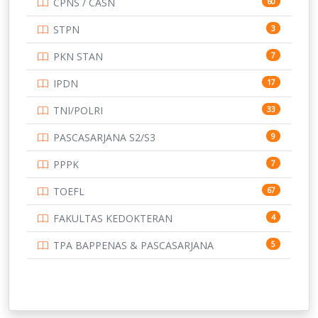
CPNS / CASN
60
UNIVERSITAS ANDALAS
16
STPN
3
UNIVERSITAS BANGKA BELITUNG
15
PKN STAN
7
UNIVERSITAS BENGKULU
15
IPDN
17
UNIVERSITAS BORNEO TARAKAN
14
TNI/POLRI
33
UNIVERSITAS BRAWIJAYA
14
PASCASARJANA S2/S3
9
UNIVERSITAS CENDRAWASIH
14
PPPK
7
UNIVERSITAS DIPENOGORO
15
TOEFL
67
UNIVERSITAS GADJAH MADA
219
FAKULTAS KEDOKTERAN
4
UNIVERSITAS HALUOLEO
11
TPA BAPPENAS & PASCASARJANA
5
UNIVERSITAS INDONESIA
144
UNIVERSITAS JAMBI
13
UNIVERSITAS JEMBER
12