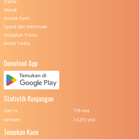
Daftar
Masuk
UNIVERSITAS NEGERI MALANG
7
Kontak Kami
UNIVERSITAS NEGERI MANADO
7
Syarat dan Ketentuan
UNIVERSITAS NEGERI MEDAN
7
Kebijakan Privasi
Berita Terkini
UNIVERSITAS NEGERI PADANG
7
UNIVERSITAS NEGERI YOGYAKARTA
8
Donwload App
UNIVERSITAS NUSA CENDANA
7
UNIVERSITAS PADJADJARAN
11
UNIVERSITAS PALANGKARAYA
7
Statistik Kunjungan
UNIVERSITAS PATTIMURA
7
Hari Ini
778 visit
UNIVERSITAS PEMBANGUNAN NASIONAL
6
Kemarin
14.253 visit
(UPN) VETERAN JAKARTA
Temukan Kami
UNIVERSITAS PEMBANGUNAN NASIONAL
4