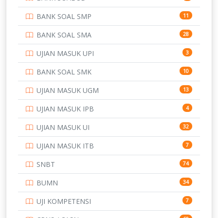
PERBANKAN
3
BANK SOAL SMP
11
POLRI
169
BANK SOAL SMA
28
POLTEK SSN
7
UJIAN MASUK UPI
3
PTDI STTD
4
BANK SOAL SMK
10
SD
133
UJIAN MASUK UGM
13
SMA
146
UJIAN MASUK IPB
4
SMK
231
UJIAN MASUK UI
32
SMP
134
UJIAN MASUK ITB
7
STIP
2
SNBT
74
TNI
153
BUMN
34
TOEFL
345
UJI KOMPETENSI
7
UNIVERSITAS AIRLANGGA
15