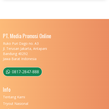
UNIVERSITAS JENDERAL SOEDIRMAN
11
UNIVERSITAS LAMBUNG MANGKURAT
11
UNIVERSITAS LAMPUNG
11
UNIVERSITAS MALIKUSSALEH
11
PT. Media Promosi Online
UNIVERSITAS MARITIM RAJA ALI HAJI
11
Ruko Puri Dago no. A3
Jl. Terusan Jakarta, Antapani
UNIVERSITAS MATARAM
11
Bandung 40292
Jawa Barat Indonesia
UNIVERSITAS MULAWARMAN
12
UNIVERSITAS MUSAMUS
11
0817-2847-888
UNIVERSITAS NEGERI GANESHA
11
Info
UNIVERSITAS NEGERI GORONTALO
11
Tentang Kami
UNIVERSITAS NEGERI KHAIRUN
11
Tryout Nasional
UNIVERSITAS NEGERI MAKASSAR
11