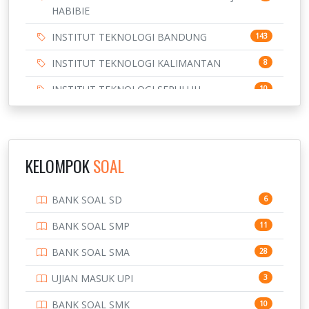
HABIBIE
INSTITUT TEKNOLOGI BANDUNG
143
INSTITUT TEKNOLOGI KALIMANTAN
8
INSTITUT TEKNOLOGI SEPULUH
10
NOVEMBER
INSTITUT TEKNOLOGI SUMATERA
9
IPDN / STPDN
148
KELOMPOK
SOAL
PENDIDIKAN
943
BANK SOAL SD
6
PERBANKAN
3
BANK SOAL SMP
11
POLRI
169
BANK SOAL SMA
28
POLTEK SSN
7
UJIAN MASUK UPI
3
PTDI STTD
4
BANK SOAL SMK
10