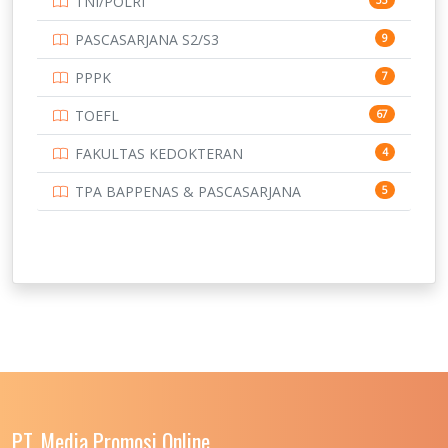
TNI/POLRI
33
UNIVERSITAS BRAWIJAYA
14
PASCASARJANA S2/S3
9
UNIVERSITAS CENDRAWASIH
14
PPPK
7
UNIVERSITAS DIPENOGORO
15
TOEFL
67
UNIVERSITAS GADJAH MADA
219
FAKULTAS KEDOKTERAN
4
UNIVERSITAS HALUOLEO
11
TPA BAPPENAS & PASCASARJANA
5
UNIVERSITAS INDONESIA
159
UNIVERSITAS JAMBI
13
UNIVERSITAS JEMBER
12
UNIVERSITAS JENDERAL SOEDIRMAN
11
UNIVERSITAS LAMBUNG MANGKURAT
11
UNIVERSITAS LAMPUNG
11
UNIVERSITAS MALIKUSSALEH
11
PT. Media Promosi Online