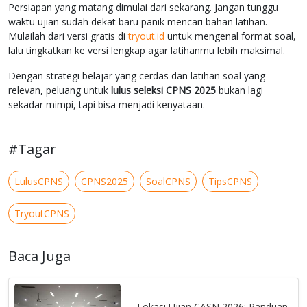
Persiapan yang matang dimulai dari sekarang. Jangan tunggu
waktu ujian sudah dekat baru panik mencari bahan latihan.
Mulailah dari versi gratis di
tryout.id
untuk mengenal format soal,
lalu tingkatkan ke versi lengkap agar latihanmu lebih maksimal.
Dengan strategi belajar yang cerdas dan latihan soal yang
relevan, peluang untuk
lulus seleksi CPNS 2025
bukan lagi
sekadar mimpi, tapi bisa menjadi kenyataan.
#Tagar
LulusCPNS
CPNS2025
SoalCPNS
TipsCPNS
TryoutCPNS
Baca Juga
Lokasi Ujian CASN 2026: Panduan