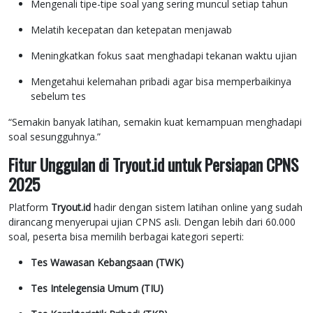
Mengenali tipe-tipe soal yang sering muncul setiap tahun
Melatih kecepatan dan ketepatan menjawab
Meningkatkan fokus saat menghadapi tekanan waktu ujian
Mengetahui kelemahan pribadi agar bisa memperbaikinya
sebelum tes
“Semakin banyak latihan, semakin kuat kemampuan menghadapi
soal sesungguhnya.”
Fitur Unggulan di Tryout.id untuk Persiapan CPNS
2025
Platform
Tryout.id
hadir dengan sistem latihan online yang sudah
dirancang menyerupai ujian CPNS asli. Dengan lebih dari 60.000
soal, peserta bisa memilih berbagai kategori seperti:
Tes Wawasan Kebangsaan (TWK)
Tes Intelegensia Umum (TIU)