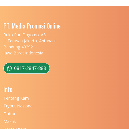
UNIVERSITAS LAMBUNG MANGKURAT
11
UNIVERSITAS LAMPUNG
11
UNIVERSITAS MALIKUSSALEH
11
PT. Media Promosi Online
UNIVERSITAS MARITIM RAJA ALI HAJI
11
Ruko Puri Dago no. A3
Jl. Terusan Jakarta, Antapani
UNIVERSITAS MATARAM
11
Bandung 40292
Jawa Barat Indonesia
UNIVERSITAS MULAWARMAN
12
UNIVERSITAS MUSAMUS
11
0817-2847-888
UNIVERSITAS NEGERI GANESHA
11
Info
UNIVERSITAS NEGERI GORONTALO
11
Tentang Kami
UNIVERSITAS NEGERI KHAIRUN
11
Tryout Nasional
UNIVERSITAS NEGERI MAKASSAR
11
Daftar
Masuk
UNIVERSITAS NEGERI MALANG
7