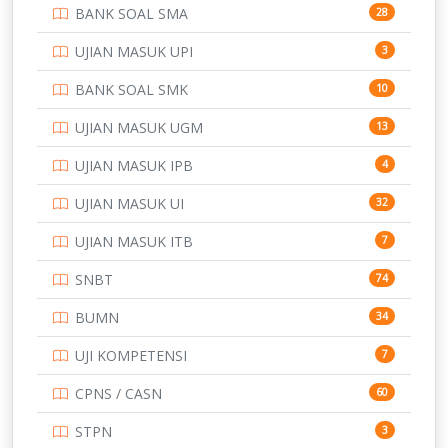
BANK SOAL SMA
28
POLTEK SSN
7
UJIAN MASUK UPI
3
PTDI STTD
4
BANK SOAL SMK
10
SD
133
UJIAN MASUK UGM
13
SMA
146
UJIAN MASUK IPB
4
SMK
231
UJIAN MASUK UI
32
SMP
134
UJIAN MASUK ITB
7
STIP
2
SNBT
74
TNI
153
BUMN
34
TOEFL
345
UJI KOMPETENSI
7
UNIVERSITAS AIRLANGGA
15
CPNS / CASN
60
UNIVERSITAS ANDALAS
16
STPN
3
UNIVERSITAS BANGKA BELITUNG
15