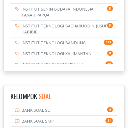
INSTITUT SENIN BUDAYA INDONESIA
8
TANAH PAPUA
INSTITUT TEKNOLOGI BACHARUDDIN JUSUF
9
HABIBIE
INSTITUT TEKNOLOGI BANDUNG
143
INSTITUT TEKNOLOGI KALIMANTAN
8
INSTITUT TEKNOLOGI SEPULUH
10
NOVEMBER
INSTITUT TEKNOLOGI SUMATERA
9
IPDN / STPDN
148
KELOMPOK
SOAL
PENDIDIKAN
943
BANK SOAL SD
6
PERBANKAN
3
BANK SOAL SMP
11
POLRI
169