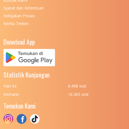
Kontak Kami
UNIVERSITAS NEGERI MANADO
7
Syarat dan Ketentuan
UNIVERSITAS NEGERI MEDAN
7
Kebijakan Privasi
Berita Terkini
UNIVERSITAS NEGERI PADANG
7
UNIVERSITAS NEGERI YOGYAKARTA
8
Donwload App
UNIVERSITAS NUSA CENDANA
7
UNIVERSITAS PADJADJARAN
11
UNIVERSITAS PALANGKARAYA
7
Statistik Kunjungan
UNIVERSITAS PATTIMURA
7
Hari Ini
6.498 visit
UNIVERSITAS PEMBANGUNAN NASIONAL
6
Kemarin
16.365 visit
(UPN) VETERAN JAKARTA
Temukan Kami
UNIVERSITAS PEMBANGUNAN NASIONAL
4
(UPN) VETERAN JAWA TIMUR
UNIVERSITAS PEMBANGUNAN NASIONAL
5