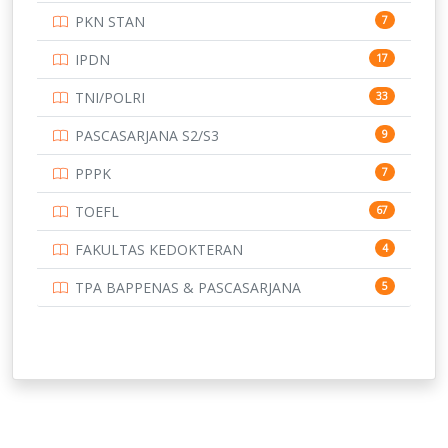
PKN STAN
7
UNIVERSITAS BENGKULU
15
IPDN
17
UNIVERSITAS BORNEO TARAKAN
14
TNI/POLRI
33
UNIVERSITAS BRAWIJAYA
14
PASCASARJANA S2/S3
9
UNIVERSITAS CENDRAWASIH
14
PPPK
7
UNIVERSITAS DIPENOGORO
15
TOEFL
67
UNIVERSITAS GADJAH MADA
219
FAKULTAS KEDOKTERAN
4
UNIVERSITAS HALUOLEO
11
TPA BAPPENAS & PASCASARJANA
5
UNIVERSITAS INDONESIA
134
UNIVERSITAS JAMBI
13
UNIVERSITAS JEMBER
12
UNIVERSITAS JENDERAL SOEDIRMAN
11