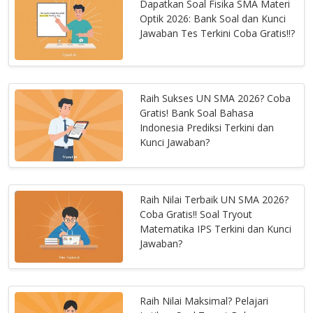
Dapatkan Soal Fisika SMA Materi
Optik 2026: Bank Soal dan Kunci
Jawaban Tes Terkini Coba Gratis!!?
Raih Sukses UN SMA 2026? Coba
Gratis! Bank Soal Bahasa
Indonesia Prediksi Terkini dan
Kunci Jawaban?
Raih Nilai Terbaik UN SMA 2026?
Coba Gratis!! Soal Tryout
Matematika IPS Terkini dan Kunci
Jawaban?
Raih Nilai Maksimal? Pelajari