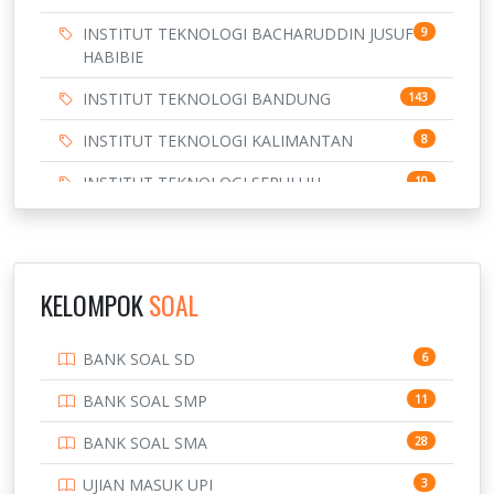
INSTITUT TEKNOLOGI BACHARUDDIN JUSUF
9
HABIBIE
INSTITUT TEKNOLOGI BANDUNG
143
INSTITUT TEKNOLOGI KALIMANTAN
8
INSTITUT TEKNOLOGI SEPULUH
10
NOVEMBER
INSTITUT TEKNOLOGI SUMATERA
9
IPDN / STPDN
148
KELOMPOK
SOAL
PENDIDIKAN
943
BANK SOAL SD
6
PERBANKAN
3
BANK SOAL SMP
11
POLRI
169
BANK SOAL SMA
28
POLTEK SSN
7
UJIAN MASUK UPI
3