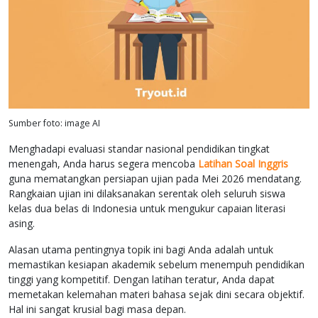
Sumber foto: image AI
Menghadapi evaluasi standar nasional pendidikan tingkat
menengah, Anda harus segera mencoba
Latihan Soal Inggris
guna mematangkan persiapan ujian pada Mei 2026 mendatang.
Rangkaian ujian ini dilaksanakan serentak oleh seluruh siswa
kelas dua belas di Indonesia untuk mengukur capaian literasi
asing.
Alasan utama pentingnya topik ini bagi Anda adalah untuk
memastikan kesiapan akademik sebelum menempuh pendidikan
tinggi yang kompetitif. Dengan latihan teratur, Anda dapat
memetakan kelemahan materi bahasa sejak dini secara objektif.
Hal ini sangat krusial bagi masa depan.