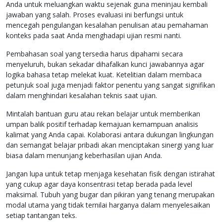
Anda untuk meluangkan waktu sejenak guna meninjau kembali
jawaban yang salah. Proses evaluasi ini berfungsi untuk
mencegah pengulangan kesalahan penulisan atau pemahaman
konteks pada saat Anda menghadapi ujian resmi nanti.
Pembahasan soal yang tersedia harus dipahami secara
menyeluruh, bukan sekadar dihafalkan kunci jawabannya agar
logika bahasa tetap melekat kuat. Ketelitian dalam membaca
petunjuk soal juga menjadi faktor penentu yang sangat signifikan
dalam menghindari kesalahan teknis saat ujian.
Mintalah bantuan guru atau rekan belajar untuk memberikan
umpan balik positif terhadap kemajuan kemampuan analisis
kalimat yang Anda capai. Kolaborasi antara dukungan lingkungan
dan semangat belajar pribadi akan menciptakan sinergi yang luar
biasa dalam menunjang keberhasilan ujian Anda.
Jangan lupa untuk tetap menjaga kesehatan fisik dengan istirahat
yang cukup agar daya konsentrasi tetap berada pada level
maksimal. Tubuh yang bugar dan pikiran yang tenang merupakan
modal utama yang tidak ternilai harganya dalam menyelesaikan
setiap tantangan teks.