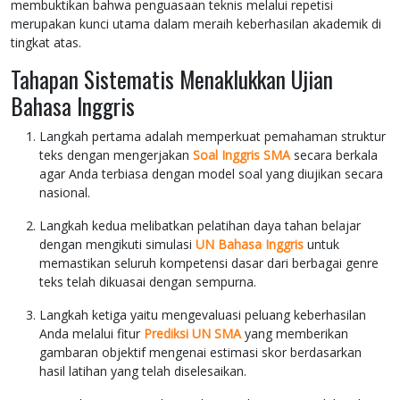
membuktikan bahwa penguasaan teknis melalui repetisi
merupakan kunci utama dalam meraih keberhasilan akademik di
tingkat atas.
Tahapan Sistematis Menaklukkan Ujian
Bahasa Inggris
Langkah pertama adalah memperkuat pemahaman struktur
teks dengan mengerjakan
Soal Inggris SMA
secara berkala
agar Anda terbiasa dengan model soal yang diujikan secara
nasional.
Langkah kedua melibatkan pelatihan daya tahan belajar
dengan mengikuti simulasi
UN Bahasa Inggris
untuk
memastikan seluruh kompetensi dasar dari berbagai genre
teks telah dikuasai dengan sempurna.
Langkah ketiga yaitu mengevaluasi peluang keberhasilan
Anda melalui fitur
Prediksi UN SMA
yang memberikan
gambaran objektif mengenai estimasi skor berdasarkan
hasil latihan yang telah diselesaikan.