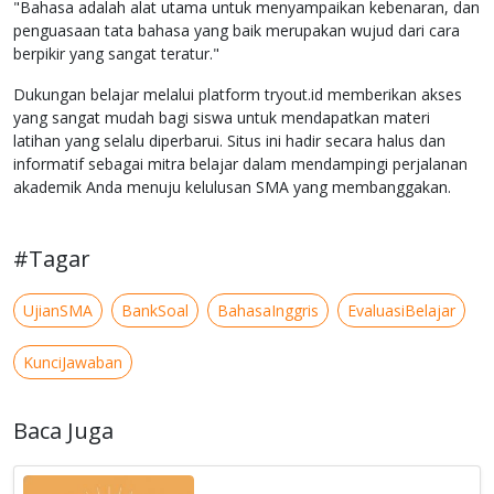
"Bahasa adalah alat utama untuk menyampaikan kebenaran, dan
penguasaan tata bahasa yang baik merupakan wujud dari cara
berpikir yang sangat teratur."
Dukungan belajar melalui platform tryout.id memberikan akses
yang sangat mudah bagi siswa untuk mendapatkan materi
latihan yang selalu diperbarui. Situs ini hadir secara halus dan
informatif sebagai mitra belajar dalam mendampingi perjalanan
akademik Anda menuju kelulusan SMA yang membanggakan.
#Tagar
UjianSMA
BankSoal
BahasaInggris
EvaluasiBelajar
KunciJawaban
Baca Juga