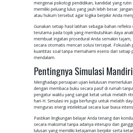
mengenai psikologi pendidikan, kandidat yang rutin
memiliki peluang lulus yang jauh lebih besar. Jangan
atau hukum tersebut agar logika berpikir Anda men
Gunakan setiap hasil latihan sebagai bahan reflek
terutama pada topik yang membutuhkan daya analisi
membuat ingatan prosedural Anda semakin tajam, s
secara otomatis mencari solusi tercepat. Fokusla
kuantitas soal tanpa memahami esensi dari setiap
mendalam.
Pentingnya Simulasi Mandiri
Menghadapi persiapan ujian kelulusan memerlukan k
dengan membaca buku secara pasif di rumah tanpa 
pengatur waktu yang sangat ketat untuk melatih ri
hari-H. Simulasi ini juga berfungsi untuk melatih 
menguras energi intelektual secara luar biasa intens
Pastikan lingkungan belajar Anda tenang dan kondu
secara maksimal tanpa adanya interupsi dari ganggu
lulusan yang memiliki ketajaman berpikir serta ke