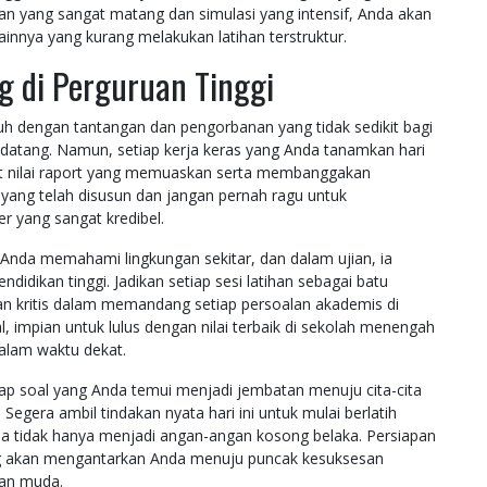
n yang sangat matang dan simulasi yang intensif, Anda akan
lainnya yang kurang melakukan latihan terstruktur.
 di Perguruan Tinggi
h dengan tantangan dan pengorbanan yang tidak sedikit bagi
datang. Namun, setiap kerja keras yang Anda tanamkan hari
at nilai raport yang memuaskan serta membanggakan
 yang telah disusun dan jangan pernah ragu untuk
er yang sangat kredibel.
nda memahami lingkungan sekitar, dan dalam ujian, ia
idikan tinggi. Jadikan setiap sesi latihan sebagai batu
 dan kritis dalam memandang setiap persoalan akademis di
impian untuk lulus dengan nilai terbaik di sekolah menengah
dalam waktu dekat.
iap soal yang Anda temui menjadi jembatan menuju cita-cita
Segera ambil tindakan nyata hari ini untuk mulai berlatih
da tidak hanya menjadi angan-angan kosong belaka. Persiapan
yang akan mengantarkan Anda menuju puncak kesuksesan
wan muda.