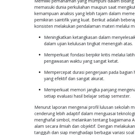
Memiliki pemahaman yang mumpuni dalam bidang s
memasuki dunia perkuliahan maupun saat mengikuti 
kemampuan analisis yang lebih tajam dalam memec
pemikiran saintifik yang kuat. Berikut adalah bebe
konsisten melakukan pendalaman materi melalui me
Meningkatkan ketangkasan dalam menyelesaik
dalam ujian kelulusan tingkat menengah atas.
Memperkuat fondasi berpikir kritis melalui lat
pengawasan waktu yang sangat ketat.
Mempercepat durasi pengerjaan pada bagian h
yang efektif dan sangat akurat.
Memperkuat memori jangka panjang mengenai t
setiap evaluasi hasil belajar setiap semester.
Menurut laporan mengenai profil lulusan sekolah men
cenderung lebih adaptif dalam menguasai teknolog
menghafal simbol, melainkan tentang bagaimana 
alam secara ilmiah dan objektif. Dengan melakukan 
tangguh dan siap menghadapi berbagai variasi soal 