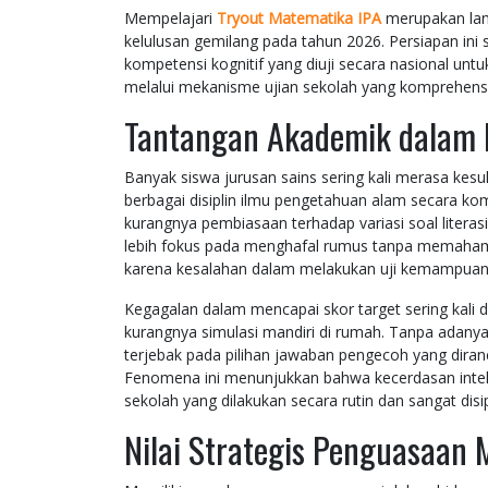
Mempelajari
Tryout Matematika IPA
merupakan lang
kelulusan gemilang pada tahun 2026. Persiapan ini
kompetensi kognitif yang diuji secara nasional unt
melalui mekanisme ujian sekolah yang komprehensif,
Tantangan Akademik dalam 
Banyak siswa jurusan sains sering kali merasa ke
berbagai disiplin ilmu pengetahuan alam secara k
kurangnya pembiasaan terhadap variasi soal literasi
lebih fokus pada menghafal rumus tanpa memahami
karena kesalahan dalam melakukan uji kemampuan 
Kegagalan dalam mencapai skor target sering kali di
kurangnya simulasi mandiri di rumah. Tanpa adany
terjebak pada pilihan jawaban pengecoh yang diran
Fenomena ini menunjukkan bahwa kecerdasan intelek
sekolah yang dilakukan secara rutin dan sangat disip
Nilai Strategis Penguasaan 