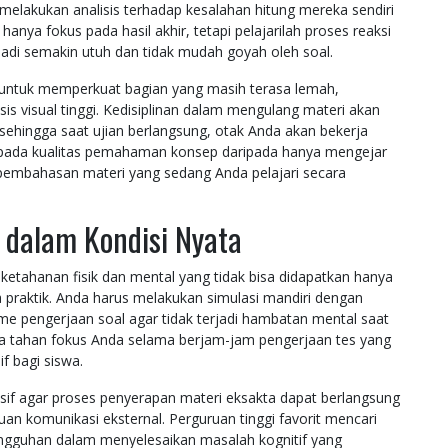
 melakukan analisis terhadap kesalahan hitung mereka sendiri
 hanya fokus pada hasil akhir, tetapi pelajarilah proses reaksi
jadi semakin utuh dan tidak mudah goyah oleh soal.
si untuk memperkuat bagian yang masih terasa lemah,
s visual tinggi. Kedisiplinan dalam mengulang materi akan
ehingga saat ujian berlangsung, otak Anda akan bekerja
h pada kualitas pemahaman konsep daripada hanya mengejar
 pembahasan materi yang sedang Anda pelajari secara
 dalam Kondisi Nyata
etahanan fisik dan mental yang tidak bisa didapatkan hanya
praktik. Anda harus melakukan simulasi mandiri dengan
tme pengerjaan soal agar tidak terjadi hambatan mental saat
daya tahan fokus Anda selama berjam-jam pengerjaan tes yang
if bagi siswa.
sif agar proses penyerapan materi eksakta dapat berlangsung
an komunikasi eksternal. Perguruan tinggi favorit mencari
tangguhan dalam menyelesaikan masalah kognitif yang