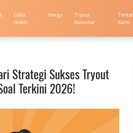
a
Coba
Harga
Tryout
Tenta
Gratis
Nasional
Kami
ari Strategi Sukses Tryout
oal Terkini 2026!