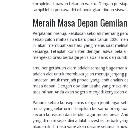
kompleks di bawah tekanan waktu. Dengan persiapa
tampil lebih percaya diri dibandingkan ribuan siswa 
Meraih Masa Depan Gemilang
Perjalanan menuju kelulusan sekolah memang penu
setiap calon mahasiswa baru pada tahun 2026 men
ini akan membuahkan hasil yang manis saat melih
keluarga. Tetaplah konsisten dengan jadwal belajar
mengeksplorasi berbagai jenis soal sains dari sumb
Ilmu pengetahuan alam adalah tentang bagaimana A
adalah alat untuk membuka jalan menuju jenjang pend
loncatan untuk menjadi pribadi yang lebih analitis
masa depan. Dengan doa dan usaha yang maksimal, 
atas pilihan Anda akan segera menjadi kenyataan 
Pahami setiap konsep sains dengan jernih agar set
mulia yang selama ini diimpikan bersama orang tua. 
secara konsisten dan terukur agar ambisi besar An
yang dimulai sejak dini adalah investasi terbaik 
akademik di masa yang akan datang sebagai ilmu