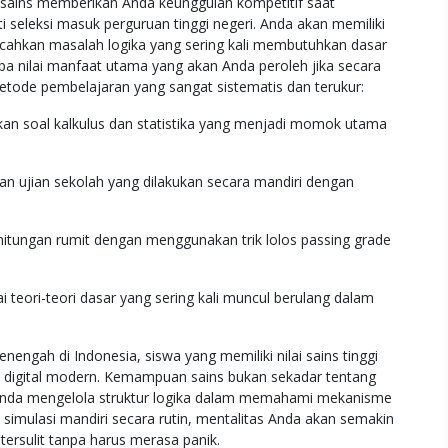
ains memberikan Anda keunggulan kompetitif saat
seleksi masuk perguruan tinggi negeri. Anda akan memiliki
ahkan masalah logika yang sering kali membutuhkan dasar
rapa nilai manfaat utama yang akan Anda peroleh jika secara
tode pembelajaran yang sangat sistematis dan terukur:
an soal kalkulus dan statistika yang menjadi momok utama
ihan ujian sekolah yang dilakukan secara mandiri dengan
itungan rumit dengan menggunakan trik lolos passing grade
eori-teori dasar yang sering kali muncul berulang dalam
engah di Indonesia, siswa yang memiliki nilai sains tinggi
i digital modern. Kemampuan sains bukan sekadar tentang
Anda mengelola struktur logika dalam memahami mekanisme
simulasi mandiri secara rutin, mentalitas Anda akan semakin
tersulit tanpa harus merasa panik.