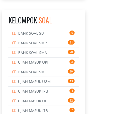
INSTITUT TEKNOLOGI
143
BANDUNG
KELOMPOK
SOAL
INSTITUT TEKNOLOGI
8
KALIMANTAN
BANK SOAL SD
6
INSTITUT TEKNOLOGI
10
SEPULUH NOVEMBER
BANK SOAL SMP
11
INSTITUT TEKNOLOGI
9
BANK SOAL SMA
28
SUMATERA
UJIAN MASUK UPI
3
IPDN / STPDN
148
BANK SOAL SMK
10
PENDIDIKAN
943
UJIAN MASUK UGM
13
PERBANKAN
3
UJIAN MASUK IPB
4
POLRI
169
UJIAN MASUK UI
32
POLTEK SSN
7
UJIAN MASUK ITB
7
PTDI STTD
4