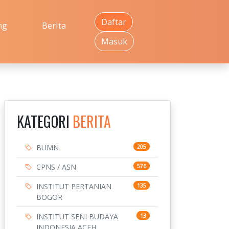
Daftar
ng
Berita
Masuk
KATEGORI
BERITA
BUMN
205
CPNS / ASN
576
INSTITUT PERTANIAN
135
BOGOR
INSTITUT SENI BUDAYA
13
INDONESIA ACEH