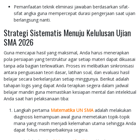
Pemanfaatan teknik eliminasi jawaban berdasarkan sifat-
sifat angka guna mempercepat durasi pengerjaan saat ujian
berlangsung nanti.
Strategi Sistematis Menuju Kelulusan Ujian
SMA 2026
Guna mencapai hasil yang maksimal, Anda harus menerapkan
pola persiapan yang terstruktur agar setiap materi dapat dikuasai
tanpa ada bagian terlewatkan. Proses ini melibatkan sinkronisasi
antara penguasaan teori dasar, latihan soal, dan evaluasi hasil
belajar secara berkelanjutan setiap minggunya. Berikut adalah
tahapan logis yang dapat Anda terapkan segera dalam jadwal
belajar mandiri guna memastikan kesiapan mental dan intelektual
Anda saat hari pelaksanaan tiba:
Langkah pertama
Matematika UN SMA
adalah melakukan
diagnosis kemampuan awal guna memetakan topik-topik
mana yang masih menjadi kelemahan utama sehingga Anda
dapat fokus memperbaikinya segera.