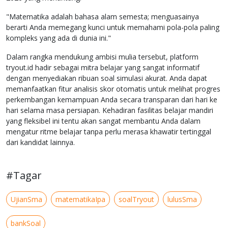
"Matematika adalah bahasa alam semesta; menguasainya
berarti Anda memegang kunci untuk memahami pola-pola paling
kompleks yang ada di dunia ini."
Dalam rangka mendukung ambisi mulia tersebut, platform
tryout.id hadir sebagai mitra belajar yang sangat informatif
dengan menyediakan ribuan soal simulasi akurat. Anda dapat
memanfaatkan fitur analisis skor otomatis untuk melihat progres
perkembangan kemampuan Anda secara transparan dari hari ke
hari selama masa persiapan. Kehadiran fasilitas belajar mandiri
yang fleksibel ini tentu akan sangat membantu Anda dalam
mengatur ritme belajar tanpa perlu merasa khawatir tertinggal
dari kandidat lainnya.
#Tagar
UjianSma
matematikaIpa
soalTryout
lulusSma
bankSoal