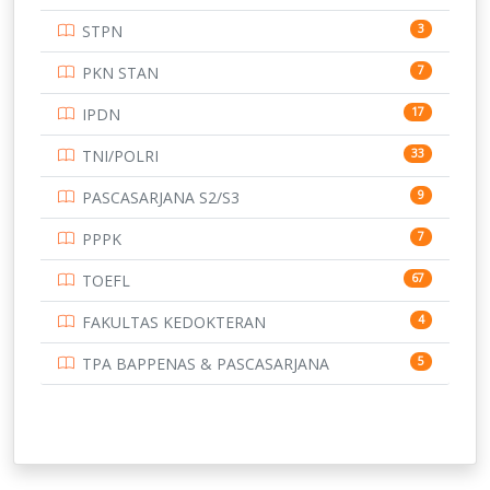
UNIVERSITAS ANDALAS
16
STPN
3
UNIVERSITAS BANGKA BELITUNG
15
PKN STAN
7
UNIVERSITAS BENGKULU
15
IPDN
17
UNIVERSITAS BORNEO TARAKAN
14
TNI/POLRI
33
UNIVERSITAS BRAWIJAYA
14
PASCASARJANA S2/S3
9
UNIVERSITAS CENDRAWASIH
14
PPPK
7
UNIVERSITAS DIPENOGORO
15
TOEFL
67
UNIVERSITAS GADJAH MADA
219
FAKULTAS KEDOKTERAN
4
UNIVERSITAS HALUOLEO
11
TPA BAPPENAS & PASCASARJANA
5
UNIVERSITAS INDONESIA
144
UNIVERSITAS JAMBI
13
UNIVERSITAS JEMBER
12