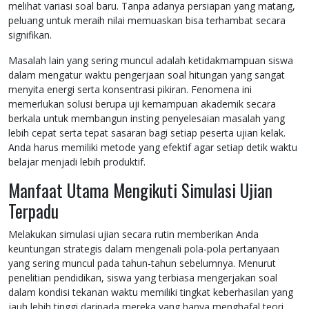
melihat variasi soal baru. Tanpa adanya persiapan yang matang,
peluang untuk meraih nilai memuaskan bisa terhambat secara
signifikan.
Masalah lain yang sering muncul adalah ketidakmampuan siswa
dalam mengatur waktu pengerjaan soal hitungan yang sangat
menyita energi serta konsentrasi pikiran. Fenomena ini
memerlukan solusi berupa uji kemampuan akademik secara
berkala untuk membangun insting penyelesaian masalah yang
lebih cepat serta tepat sasaran bagi setiap peserta ujian kelak.
Anda harus memiliki metode yang efektif agar setiap detik waktu
belajar menjadi lebih produktif.
Manfaat Utama Mengikuti Simulasi Ujian
Terpadu
Melakukan simulasi ujian secara rutin memberikan Anda
keuntungan strategis dalam mengenali pola-pola pertanyaan
yang sering muncul pada tahun-tahun sebelumnya. Menurut
penelitian pendidikan, siswa yang terbiasa mengerjakan soal
dalam kondisi tekanan waktu memiliki tingkat keberhasilan yang
jauh lebih tinggi daripada mereka yang hanya menghafal teori.