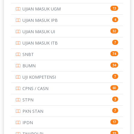
SD
133
UJIAN MASUK UGM
13
SMA
146
UJIAN MASUK IPB
4
SMK
231
UJIAN MASUK UI
32
SMP
134
UJIAN MASUK ITB
7
STIP
2
SNBT
74
TNI
153
BUMN
34
TOEFL
345
UJI KOMPETENSI
7
UNIVERSITAS AIRLANGGA
15
CPNS / CASN
60
UNIVERSITAS ANDALAS
16
STPN
3
UNIVERSITAS BANGKA BELITUNG
15
PKN STAN
7
UNIVERSITAS BENGKULU
15
IPDN
17
UNIVERSITAS BORNEO TARAKAN
14
TNI/POLRI
33