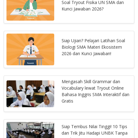
Soal Tryout Fisika UN SMA dan
Kunci Jawaban 2026?
Siap Ujian? Pelajari Latihan Soal
Biologi SMA Materi Ekosistem
2026 dan Kunci Jawaban!
Mengasah Skill Grammar dan
Vocabulary lewat Tryout Online
Bahasa Inggris SMA Interaktif dan
Gratis
Siap Tembus Nilai Tinggi! 10 Tips
dan Trik Jitu Hadapi UNBK Tanpa