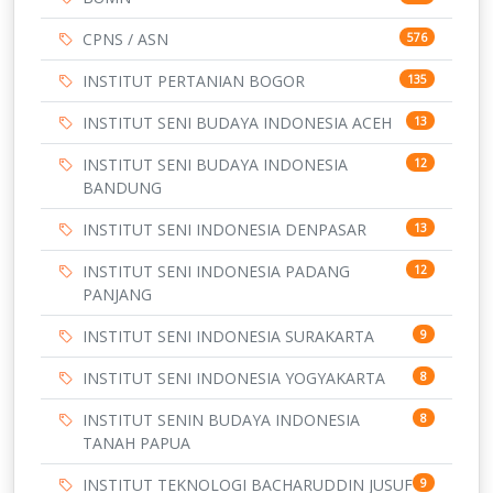
CPNS / ASN
576
INSTITUT PERTANIAN BOGOR
135
INSTITUT SENI BUDAYA INDONESIA ACEH
13
INSTITUT SENI BUDAYA INDONESIA
12
BANDUNG
INSTITUT SENI INDONESIA DENPASAR
13
INSTITUT SENI INDONESIA PADANG
12
PANJANG
INSTITUT SENI INDONESIA SURAKARTA
9
INSTITUT SENI INDONESIA YOGYAKARTA
8
INSTITUT SENIN BUDAYA INDONESIA
8
TANAH PAPUA
INSTITUT TEKNOLOGI BACHARUDDIN JUSUF
9