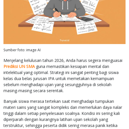
Sumber foto: image AI
Menjelang kelulusan tahun 2026, Anda harus segera menguasai
Prediksi UN SMA
guna memastikan kesiapan mental dan
intelektual yang optimal. Strategi ini sangat penting bagi siswa
kelas dua belas jurusan IPA untuk memetakan kemampuan
sebelum menghadapi ujian yang sesungguhnya di sekolah
masing-masing secara serentak.
Banyak siswa merasa tertekan saat menghadapi tumpukan
materi sains yang sangat kompleks dan memerlukan daya nalar
tinggi dalam setiap penyelesaian soalnya. Kondisi ini sering kali
diperparah dengan kurangnya latihan ujian sekolah yang
terstruktur, sehingga peserta didik sering merasa panik ketika