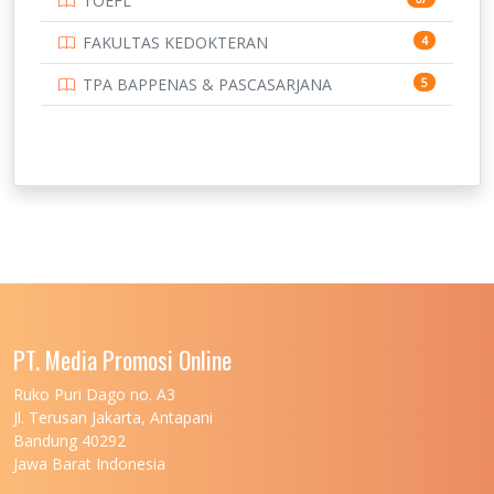
TOEFL
FAKULTAS KEDOKTERAN
4
TPA BAPPENAS & PASCASARJANA
5
PT. Media Promosi Online
Ruko Puri Dago no. A3
Jl. Terusan Jakarta, Antapani
Bandung 40292
Jawa Barat Indonesia