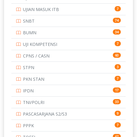
UJIAN MASUK ITB
7
SNBT
74
BUMN
34
UJI KOMPETENSI
7
CPNS / CASN
60
STPN
3
PKN STAN
7
IPDN
17
TNI/POLRI
33
PASCASARJANA S2/S3
9
PPPK
7
67