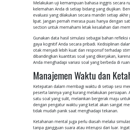
Melakukan uji kemampuan bahasa inggris secara r
kelemahan Anda di setiap bidang yang diujikan. Berd
evaluasi yang dilakukan secara mandiri setiap akhi
lipat. Jangan pernah merasa puas hanya dengan satu
section untuk memahami letak kesalahan dan memp
Gunakan data hasil simulasi sebagai bahan refleksi 
gaya kognitif Anda secara pribadi. Kedisiplinan da
otak menjadi lebih kuat dan responsif terhadap st
dibandingkan kuantitas soal yang dikerjakan, kar
Anda menghadapi variasi soal yang berbeda di ruang
Manajemen Waktu dan Ketah
Ketepatan dalam membagi waktu di setiap sesi m
peserta lainnya yang kurang melakukan persiapan. A
satu soal yang sulit, melainkan bergerak maju unt
dengan pengatur waktu yang ketat akan sangat m
tidak mudah panik saat menghadapi tekanan.
Ketahanan mental juga perlu diasah melalui simulas
tanpa gangguan suara atau interupsi dari luar. Ing