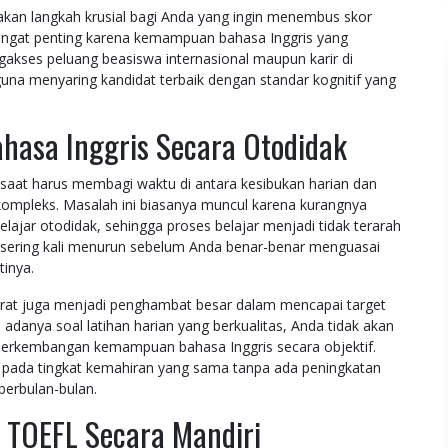
an langkah krusial bagi Anda yang ingin menembus skor
 sangat penting karena kemampuan bahasa Inggris yang
akses peluang beasiswa internasional maupun karir di
una menyaring kandidat terbaik dengan standar kognitif yang
hasa Inggris Secara Otodidak
 saat harus membagi waktu di antara kesibukan harian dan
ompleks. Masalah ini biasanya muncul karena kurangnya
ajar otodidak, sehingga proses belajar menjadi tidak terarah
sering kali menurun sebelum Anda benar-benar menguasai
tinya.
urat juga menjadi penghambat besar dalam mencapai target
 adanya soal latihan harian yang berkualitas, Anda tidak akan
i perkembangan kemampuan bahasa Inggris secara objektif.
pada tingkat kemahiran yang sama tanpa ada peningkatan
berbulan-bulan.
n TOEFL Secara Mandiri