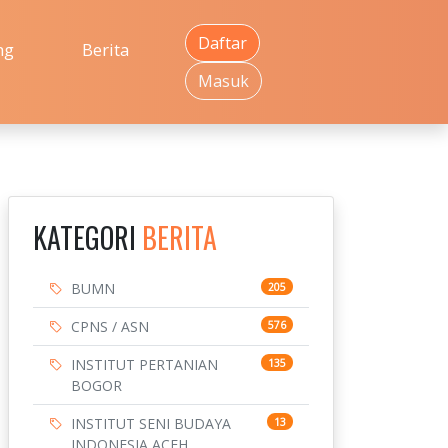
Daftar
ng
Berita
Masuk
KATEGORI
BERITA
BUMN
205
CPNS / ASN
576
INSTITUT PERTANIAN
135
BOGOR
INSTITUT SENI BUDAYA
13
INDONESIA ACEH