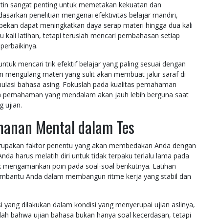
utin sangat penting untuk memetakan kekuatan dan
asarkan penelitian mengenai efektivitas belajar mandiri,
r pekan dapat meningkatkan daya serap materi hingga dua kali
 kali latihan, tetapi teruslah mencari pembahasan setiap
erbaikinya.
untuk mencari trik efektif belajar yang paling sesuai dengan
lam mengulang materi yang sulit akan membuat jalur saraf di
imulasi bahasa asing. Fokuslah pada kualitas pemahaman
ena pemahaman yang mendalam akan jauh lebih berguna saat
 ujian.
anan Mental dalam Tes
erupakan faktor penentu yang akan membedakan Anda dengan
nda harus melatih diri untuk tidak terpaku terlalu lama pada
uk mengamankan poin pada soal-soal berikutnya. Latihan
embantu Anda dalam membangun ritme kerja yang stabil dan
i yang dilakukan dalam kondisi yang menyerupai ujian aslinya,
atlah bahwa ujian bahasa bukan hanya soal kecerdasan, tetapi