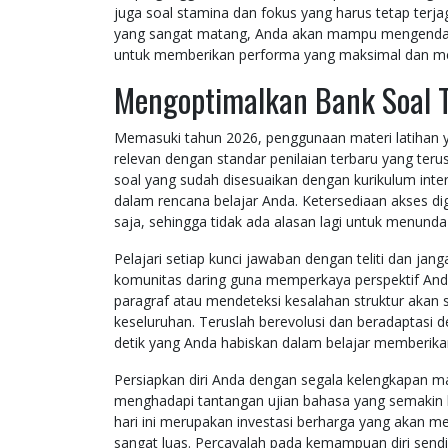
juga soal stamina dan fokus yang harus tetap ter
yang sangat matang, Anda akan mampu mengendali
untuk memberikan performa yang maksimal dan 
Mengoptimalkan Bank Soal 
Memasuki tahun 2026, penggunaan materi latihan 
relevan dengan standar penilaian terbaru yang ter
soal yang sudah disesuaikan dengan kurikulum inte
dalam rencana belajar Anda. Ketersediaan akses d
saja, sehingga tidak ada alasan lagi untuk menunda
Pelajari setiap kunci jawaban dengan teliti dan ja
komunitas daring guna memperkaya perspektif And
paragraf atau mendeteksi kesalahan struktur aka
keseluruhan. Teruslah berevolusi dan beradaptasi 
detik yang Anda habiskan dalam belajar memberikan h
Persiapkan diri Anda dengan segala kelengkapan 
menghadapi tantangan ujian bahasa yang semakin k
hari ini merupakan investasi berharga yang akan m
sangat luas. Percayalah pada kemampuan diri sendi