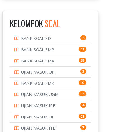
INSTITUT TEKNOLOGI
143
BANDUNG
KELOMPOK
SOAL
INSTITUT TEKNOLOGI
8
KALIMANTAN
BANK SOAL SD
6
INSTITUT TEKNOLOGI
10
SEPULUH NOVEMBER
BANK SOAL SMP
11
INSTITUT TEKNOLOGI
9
BANK SOAL SMA
28
SUMATERA
UJIAN MASUK UPI
3
IPDN / STPDN
148
BANK SOAL SMK
10
PENDIDIKAN
943
UJIAN MASUK UGM
13
PERBANKAN
3
UJIAN MASUK IPB
4
POLRI
169
UJIAN MASUK UI
32
POLTEK SSN
7
UJIAN MASUK ITB
7
PTDI STTD
4