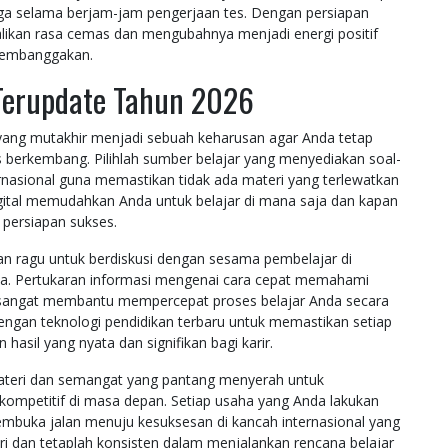
jaga selama berjam-jam pengerjaan tes. Dengan persiapan
kan rasa cemas dan mengubahnya menjadi energi positif
membanggakan.
Terupdate Tahun 2026
yang mutakhir menjadi sebuah keharusan agar Anda tetap
us berkembang. Pilihlah sumber belajar yang menyediakan soal-
rnasional guna memastikan tidak ada materi yang terlewatkan
igital memudahkan Anda untuk belajar di mana saja dan kapan
 persiapan sukses.
ngan ragu untuk berdiskusi dengan sesama pembelajar di
a. Pertukaran informasi mengenai cara cepat memahami
n sangat membantu mempercepat proses belajar Anda secara
dengan teknologi pendidikan terbaru untuk memastikan setiap
asil yang nyata dan signifikan bagi karir.
materi dan semangat yang pantang menyerah untuk
ompetitif di masa depan. Setiap usaha yang Anda lakukan
embuka jalan menuju kesuksesan di kancah internasional yang
ri dan tetaplah konsisten dalam menjalankan rencana belajar