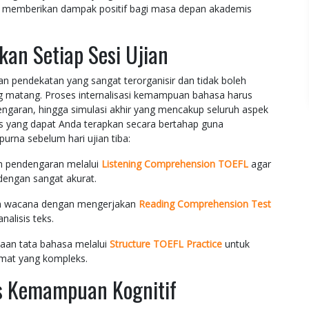
n memberikan dampak positif bagi masa depan akademis
an Setiap Sesi Ujian
n pendekatan yang sangat terorganisir dan tidak boleh
g matang. Proses internalisasi kemampuan bahasa harus
engaran, hingga simulasi akhir yang mencakup seluruh aspek
gis yang dapat Anda terapkan secara bertahap guna
urna sebelum hari ujian tiba:
 pendengaran melalui
Listening Comprehension TOEFL
agar
ngan sangat akurat.
n wacana dengan mengerjakan
Reading Comprehension Test
alisis teks.
aan tata bahasa melalui
Structure TOEFL Practice
untuk
imat yang kompleks.
is Kemampuan Kognitif