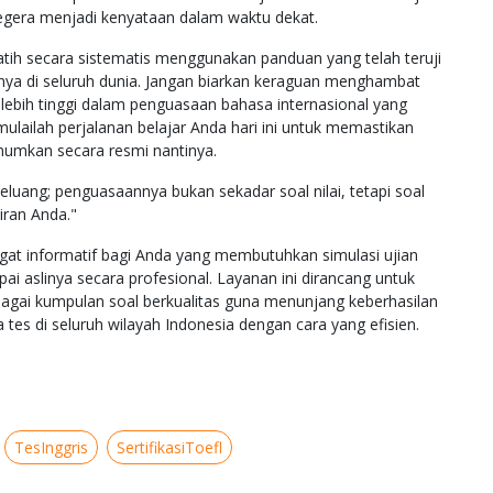
segera menjadi kenyataan dalam waktu dekat.
tih secara sistematis menggunakan panduan yang telah teruji
mnya di seluruh dunia. Jangan biarkan keraguan menghambat
lebih tinggi dalam penguasaan bahasa internasional yang
 mulailah perjalanan belajar Anda hari ini untuk memastikan
iumumkan secara resmi nantinya.
luang; penguasaannya bukan sekadar soal nilai, tetapi soal
ran Anda."
ngat informatif bagi Anda yang membutuhkan simulasi ujian
ai aslinya secara profesional. Layanan ini dirancang untuk
i kumpulan soal berkualitas guna menunjang keberhasilan
 tes di seluruh wilayah Indonesia dengan cara yang efisien.
TesInggris
SertifikasiToefl