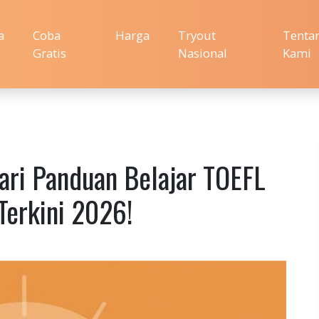
a
Coba
Harga
Tryout
Tenta
Gratis
Nasional
Kami
ari Panduan Belajar TOEFL
Terkini 2026!