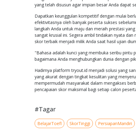
yang telah disusun agar impian besar Anda dapat 
Dapatkan keunggulan kompetitif dengan mulai berla
efektivitasnya oleh banyak peserta sukses sebelu
langkah Anda untuk maju dan meraih prestasi yang 
sangat krusial ini. Segera ambil tindakan nyata dan
skor terbaik menjadi milik Anda saat hasil ujian d
"Bahasa adalah kunci yang membuka seribu pintu pe
bagaimana Anda menghubungkan dunia dengan piki
Hadirnya platform tryout.id menjadi solusi yang sa
yang akurat dengan tingkat kesulitan yang menyerup
mempermudah masyarakat dalam mengakses berbaga
pencapaian skor maksimal bagi setiap calon peserta
#Tagar
BelajarToefl
SkorTinggi
PersiapanMandiri