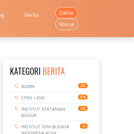
Daftar
ng
Berita
Masuk
KATEGORI
BERITA
BUMN
205
CPNS / ASN
576
INSTITUT PERTANIAN
135
BOGOR
INSTITUT SENI BUDAYA
13
INDONESIA ACEH