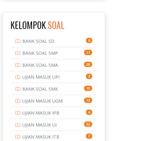
INSTITUT TEKNOLOGI
143
BANDUNG
KELOMPOK
SOAL
INSTITUT TEKNOLOGI
8
KALIMANTAN
BANK SOAL SD
6
INSTITUT TEKNOLOGI
10
SEPULUH NOVEMBER
BANK SOAL SMP
11
INSTITUT TEKNOLOGI
9
BANK SOAL SMA
28
SUMATERA
UJIAN MASUK UPI
3
IPDN / STPDN
148
BANK SOAL SMK
10
PENDIDIKAN
943
UJIAN MASUK UGM
13
PERBANKAN
3
UJIAN MASUK IPB
4
POLRI
169
UJIAN MASUK UI
32
POLTEK SSN
7
UJIAN MASUK ITB
7
PTDI STTD
4