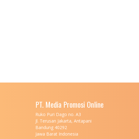
PT. Media Promosi Online
Ruko Puri Dago no. A3
Jl. Terusan Jakarta, Antapani
Bandung 40292
Jawa Barat Indonesia