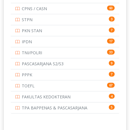
UNIVERSITAS AIRLANGGA
15
CPNS / CASN
60
UNIVERSITAS ANDALAS
16
STPN
3
UNIVERSITAS BANGKA BELITUNG
15
PKN STAN
7
UNIVERSITAS BENGKULU
15
IPDN
17
UNIVERSITAS BORNEO TARAKAN
14
TNI/POLRI
33
UNIVERSITAS BRAWIJAYA
14
PASCASARJANA S2/S3
9
UNIVERSITAS CENDRAWASIH
14
PPPK
7
UNIVERSITAS DIPENOGORO
15
TOEFL
67
UNIVERSITAS GADJAH MADA
219
FAKULTAS KEDOKTERAN
4
UNIVERSITAS HALUOLEO
11
TPA BAPPENAS & PASCASARJANA
5
UNIVERSITAS INDONESIA
151
UNIVERSITAS JAMBI
13