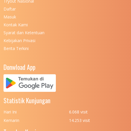
Tryout Nasional
UNIVERSITAS NEGERI MAKASSAR
11
Daftar
Masuk
UNIVERSITAS NEGERI MALANG
7
Kontak Kami
UNIVERSITAS NEGERI MANADO
7
Syarat dan Ketentuan
UNIVERSITAS NEGERI MEDAN
7
Kebijakan Privasi
Berita Terkini
UNIVERSITAS NEGERI PADANG
7
UNIVERSITAS NEGERI YOGYAKARTA
8
Donwload App
UNIVERSITAS NUSA CENDANA
7
UNIVERSITAS PADJADJARAN
11
UNIVERSITAS PALANGKARAYA
7
Statistik Kunjungan
UNIVERSITAS PATTIMURA
7
Hari Ini
6.068 visit
UNIVERSITAS PEMBANGUNAN NASIONAL
6
Kemarin
14.253 visit
(UPN) VETERAN JAKARTA