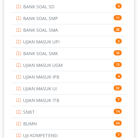
BANK SOAL SD
6
PERBANKAN
3
BANK SOAL SMP
11
POLRI
169
BANK SOAL SMA
28
POLTEK SSN
7
UJIAN MASUK UPI
3
PTDI STTD
4
BANK SOAL SMK
10
SD
133
UJIAN MASUK UGM
13
SMA
146
UJIAN MASUK IPB
4
SMK
231
UJIAN MASUK UI
32
SMP
134
UJIAN MASUK ITB
7
STIP
2
SNBT
74
TNI
153
BUMN
34
TOEFL
345
UJI KOMPETENSI
7