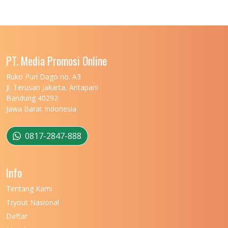
UNIVERSITAS LAMBUNG MANGKURAT
11
UNIVERSITAS LAMPUNG
11
UNIVERSITAS MALIKUSSALEH
11
PT. Media Promosi Online
UNIVERSITAS MARITIM RAJA ALI HAJI
11
Ruko Puri Dago no. A3
Jl. Terusan Jakarta, Antapani
UNIVERSITAS MATARAM
11
Bandung 40292
Jawa Barat Indonesia
UNIVERSITAS MULAWARMAN
12
UNIVERSITAS MUSAMUS
11
0817-2847-888
UNIVERSITAS NEGERI GANESHA
11
Info
UNIVERSITAS NEGERI GORONTALO
11
Tentang Kami
UNIVERSITAS NEGERI KHAIRUN
11
Tryout Nasional
UNIVERSITAS NEGERI MAKASSAR
11
Daftar