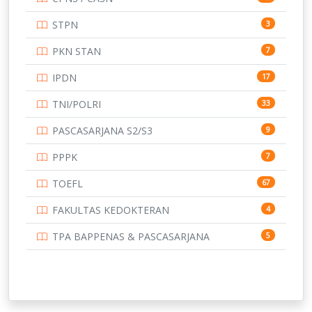
UNIVERSITAS ANDALAS
16
STPN
3
UNIVERSITAS BANGKA BELITUNG
15
PKN STAN
7
UNIVERSITAS BENGKULU
15
IPDN
17
UNIVERSITAS BORNEO TARAKAN
14
TNI/POLRI
33
UNIVERSITAS BRAWIJAYA
14
PASCASARJANA S2/S3
9
UNIVERSITAS CENDRAWASIH
14
PPPK
7
UNIVERSITAS DIPENOGORO
15
TOEFL
67
UNIVERSITAS GADJAH MADA
219
FAKULTAS KEDOKTERAN
4
UNIVERSITAS HALUOLEO
11
TPA BAPPENAS & PASCASARJANA
5
UNIVERSITAS INDONESIA
139
UNIVERSITAS JAMBI
13
UNIVERSITAS JEMBER
12