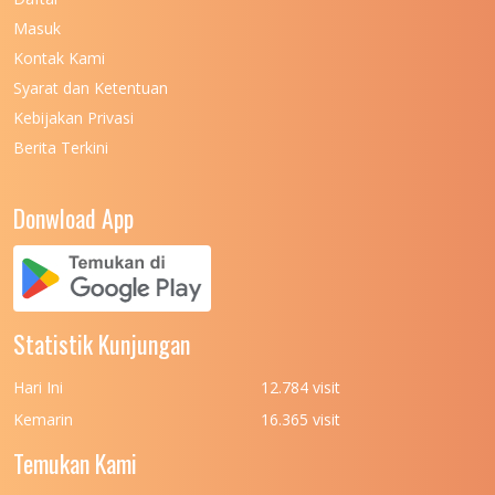
Masuk
UNIVERSITAS NEGERI MALANG
7
Kontak Kami
UNIVERSITAS NEGERI MANADO
7
Syarat dan Ketentuan
UNIVERSITAS NEGERI MEDAN
7
Kebijakan Privasi
Berita Terkini
UNIVERSITAS NEGERI PADANG
7
UNIVERSITAS NEGERI YOGYAKARTA
8
Donwload App
UNIVERSITAS NUSA CENDANA
7
UNIVERSITAS PADJADJARAN
11
UNIVERSITAS PALANGKARAYA
7
Statistik Kunjungan
UNIVERSITAS PATTIMURA
7
Hari Ini
12.784 visit
UNIVERSITAS PEMBANGUNAN NASIONAL
6
Kemarin
16.365 visit
(UPN) VETERAN JAKARTA
Temukan Kami
UNIVERSITAS PEMBANGUNAN NASIONAL
4