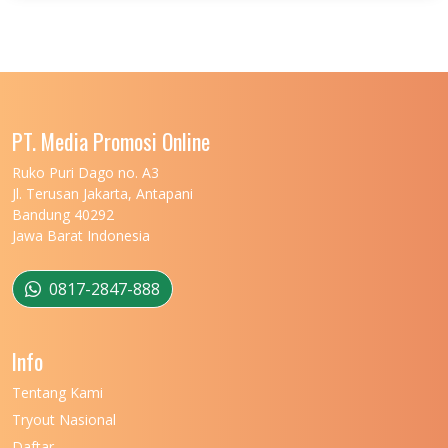
UNIVERSITAS JENDERAL SOEDIRMAN
11
UNIVERSITAS LAMBUNG MANGKURAT
11
UNIVERSITAS LAMPUNG
11
UNIVERSITAS MALIKUSSALEH
11
PT. Media Promosi Online
UNIVERSITAS MARITIM RAJA ALI HAJI
11
Ruko Puri Dago no. A3
Jl. Terusan Jakarta, Antapani
UNIVERSITAS MATARAM
11
Bandung 40292
Jawa Barat Indonesia
UNIVERSITAS MULAWARMAN
12
UNIVERSITAS MUSAMUS
11
0817-2847-888
UNIVERSITAS NEGERI GANESHA
11
Info
UNIVERSITAS NEGERI GORONTALO
11
Tentang Kami
UNIVERSITAS NEGERI KHAIRUN
11
Tryout Nasional
UNIVERSITAS NEGERI MAKASSAR
11
Daftar