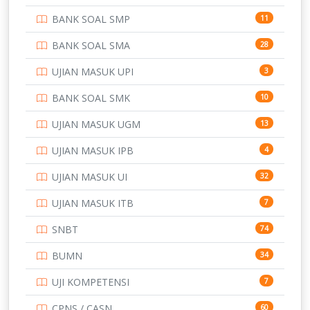
PERBANKAN
3
BANK SOAL SMP
11
POLRI
169
BANK SOAL SMA
28
POLTEK SSN
7
UJIAN MASUK UPI
3
PTDI STTD
4
BANK SOAL SMK
10
SD
133
UJIAN MASUK UGM
13
SMA
146
UJIAN MASUK IPB
4
SMK
231
UJIAN MASUK UI
32
SMP
134
UJIAN MASUK ITB
7
STIP
2
SNBT
74
TNI
153
BUMN
34
TOEFL
345
UJI KOMPETENSI
7
UNIVERSITAS AIRLANGGA
15
CPNS / CASN
60