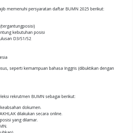
ajib memenuhi persyaratan daftar BUMN 2025 berikut:
(tergantungposisi)
ntung kebutuhan posisi
lulusan D3/S1/S2
esia
us, seperti kemampuan bahasa Inggris (dibuktikan dengan
eleksi rekrutmen BUMN sebagai berikut:
an keabsahan dokumen.
KHLAK dilakukan secara online.
osisi yang dilamar.
UMN.
tuhkan).