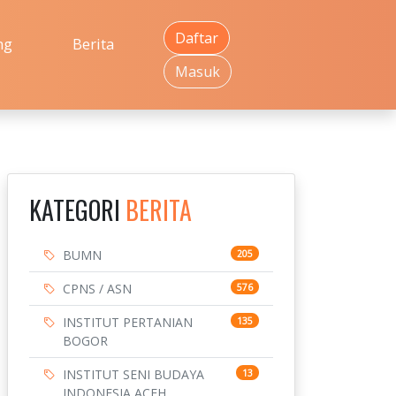
Daftar
ng
Berita
Masuk
KATEGORI
BERITA
BUMN
205
CPNS / ASN
576
INSTITUT PERTANIAN
135
BOGOR
INSTITUT SENI BUDAYA
13
INDONESIA ACEH