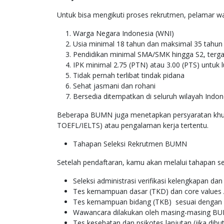
Untuk bisa mengikuti proses rekrutmen, pelamar w
Warga Negara Indonesia (WNI)
Usia minimal 18 tahun dan maksimal 35 tahun 
Pendidikan minimal SMA/SMK hingga S2, terga
IPK minimal 2.75 (PTN) atau 3.00 (PTS) untuk 
Tidak pernah terlibat tindak pidana
Sehat jasmani dan rohani
Bersedia ditempatkan di seluruh wilayah Indon
Beberapa BUMN juga menetapkan persyaratan khus
TOEFL/IELTS) atau pengalaman kerja tertentu.
Tahapan Seleksi Rekrutmen BUMN
Setelah pendaftaran, kamu akan melalui tahapan s
Seleksi administrasi verifikasi kelengkapan d
Tes kemampuan dasar (TKD) dan core values A
Tes kemampuan bidang (TKB) sesuai dengan p
Wawancara dilakukan oleh masing-masing B
Tes kesehatan dan psikotes lanjutan (jika dibu