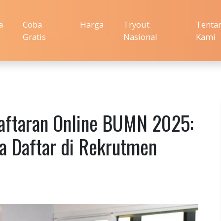
a
Coba
Harga
Tryout
Tenta
Gratis
Nasional
Kami
aftaran Online BUMN 2025:
ra Daftar di Rekrutmen