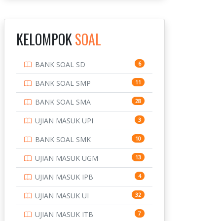
INSTITUT TEKNOLOGI
143
BANDUNG
KELOMPOK
SOAL
INSTITUT TEKNOLOGI
8
KALIMANTAN
BANK SOAL SD
6
INSTITUT TEKNOLOGI
10
SEPULUH NOVEMBER
BANK SOAL SMP
11
INSTITUT TEKNOLOGI
9
BANK SOAL SMA
28
SUMATERA
UJIAN MASUK UPI
3
IPDN / STPDN
148
BANK SOAL SMK
10
PENDIDIKAN
943
UJIAN MASUK UGM
13
PERBANKAN
3
UJIAN MASUK IPB
4
POLRI
169
UJIAN MASUK UI
32
POLTEK SSN
7
UJIAN MASUK ITB
7
PTDI STTD
4