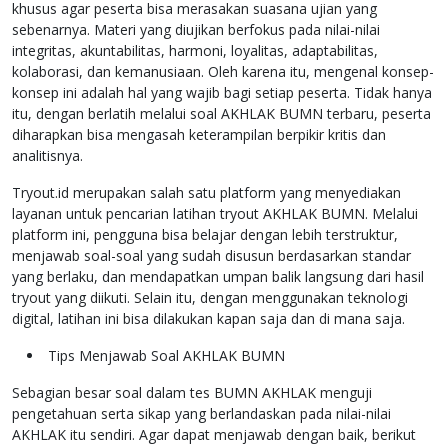
khusus agar peserta bisa merasakan suasana ujian yang
sebenarnya. Materi yang diujikan berfokus pada nilai-nilai
integritas, akuntabilitas, harmoni, loyalitas, adaptabilitas,
kolaborasi, dan kemanusiaan. Oleh karena itu, mengenal konsep-
konsep ini adalah hal yang wajib bagi setiap peserta. Tidak hanya
itu, dengan berlatih melalui soal AKHLAK BUMN terbaru, peserta
diharapkan bisa mengasah keterampilan berpikir kritis dan
analitisnya.
Tryout.id merupakan salah satu platform yang menyediakan
layanan untuk pencarian latihan tryout AKHLAK BUMN. Melalui
platform ini, pengguna bisa belajar dengan lebih terstruktur,
menjawab soal-soal yang sudah disusun berdasarkan standar
yang berlaku, dan mendapatkan umpan balik langsung dari hasil
tryout yang diikuti. Selain itu, dengan menggunakan teknologi
digital, latihan ini bisa dilakukan kapan saja dan di mana saja.
Tips Menjawab Soal AKHLAK BUMN
Sebagian besar soal dalam tes BUMN AKHLAK menguji
pengetahuan serta sikap yang berlandaskan pada nilai-nilai
AKHLAK itu sendiri. Agar dapat menjawab dengan baik, berikut