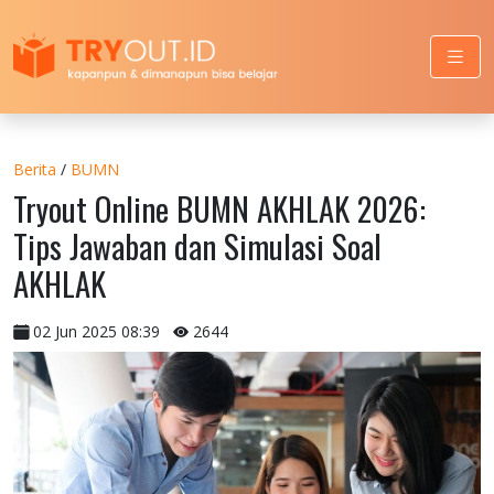
Berita
/
BUMN
Tryout Online BUMN AKHLAK 2026:
Tips Jawaban dan Simulasi Soal
AKHLAK
02 Jun 2025 08:39
2644