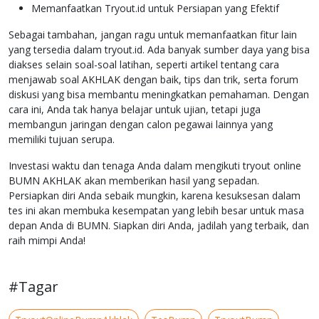
Memanfaatkan Tryout.id untuk Persiapan yang Efektif
Sebagai tambahan, jangan ragu untuk memanfaatkan fitur lain
yang tersedia dalam tryout.id. Ada banyak sumber daya yang bisa
diakses selain soal-soal latihan, seperti artikel tentang cara
menjawab soal AKHLAK dengan baik, tips dan trik, serta forum
diskusi yang bisa membantu meningkatkan pemahaman. Dengan
cara ini, Anda tak hanya belajar untuk ujian, tetapi juga
membangun jaringan dengan calon pegawai lainnya yang
memiliki tujuan serupa.
Investasi waktu dan tenaga Anda dalam mengikuti tryout online
BUMN AKHLAK akan memberikan hasil yang sepadan.
Persiapkan diri Anda sebaik mungkin, karena kesuksesan dalam
tes ini akan membuka kesempatan yang lebih besar untuk masa
depan Anda di BUMN. Siapkan diri Anda, jadilah yang terbaik, dan
raih mimpi Anda!
#Tagar