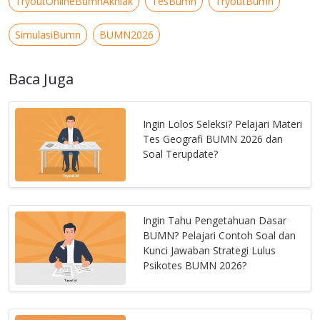
TryoutOnlineBumnAkhlak
TesBumn
TryoutBumn
SimulasiBumn
BUMN2026
Baca Juga
Ingin Lolos Seleksi? Pelajari Materi
Tes Geografi BUMN 2026 dan
Soal Terupdate?
Ingin Tahu Pengetahuan Dasar
BUMN? Pelajari Contoh Soal dan
Kunci Jawaban Strategi Lulus
Psikotes BUMN 2026?