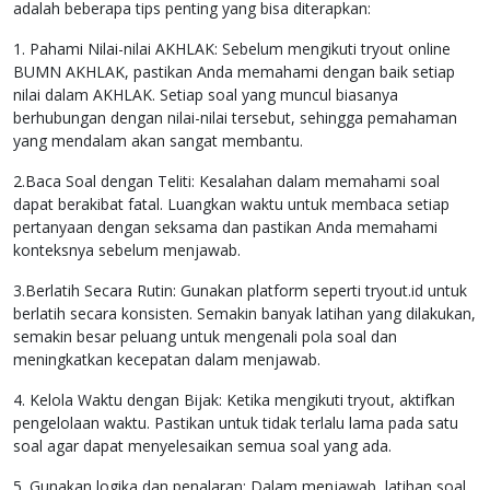
adalah beberapa tips penting yang bisa diterapkan:
1. Pahami Nilai-nilai AKHLAK: Sebelum mengikuti tryout online
BUMN AKHLAK, pastikan Anda memahami dengan baik setiap
nilai dalam AKHLAK. Setiap soal yang muncul biasanya
berhubungan dengan nilai-nilai tersebut, sehingga pemahaman
yang mendalam akan sangat membantu.
2.Baca Soal dengan Teliti: Kesalahan dalam memahami soal
dapat berakibat fatal. Luangkan waktu untuk membaca setiap
pertanyaan dengan seksama dan pastikan Anda memahami
konteksnya sebelum menjawab.
3.Berlatih Secara Rutin: Gunakan platform seperti tryout.id untuk
berlatih secara konsisten. Semakin banyak latihan yang dilakukan,
semakin besar peluang untuk mengenali pola soal dan
meningkatkan kecepatan dalam menjawab.
4. Kelola Waktu dengan Bijak: Ketika mengikuti tryout, aktifkan
pengelolaan waktu. Pastikan untuk tidak terlalu lama pada satu
soal agar dapat menyelesaikan semua soal yang ada.
5. Gunakan logika dan penalaran: Dalam menjawab, latihan soal