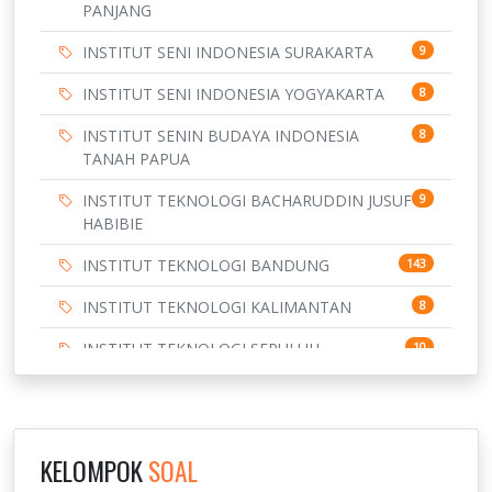
PANJANG
INSTITUT SENI INDONESIA SURAKARTA
9
INSTITUT SENI INDONESIA YOGYAKARTA
8
INSTITUT SENIN BUDAYA INDONESIA
8
TANAH PAPUA
INSTITUT TEKNOLOGI BACHARUDDIN JUSUF
9
HABIBIE
INSTITUT TEKNOLOGI BANDUNG
143
INSTITUT TEKNOLOGI KALIMANTAN
8
INSTITUT TEKNOLOGI SEPULUH
10
NOVEMBER
INSTITUT TEKNOLOGI SUMATERA
9
IPDN / STPDN
148
KELOMPOK
SOAL