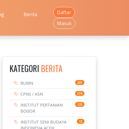
Daftar
ng
Berita
Masuk
KATEGORI
BERITA
BUMN
205
CPNS / ASN
576
INSTITUT PERTANIAN
135
BOGOR
INSTITUT SENI BUDAYA
13
INDONESIA ACEH