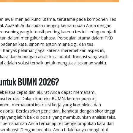
n awal menjadi kunci utama, terutama pada komponen Tes
al. Apakah Anda sudah menguji kemampuan Anda dengan
 reasoning yang intensif penting karena tes ini sering menjadi
patan dalam mengukur bahasa. Persoalan utama dalam TKD
padanan kata, sinonim antonim analogi, dan tes
. Banyak pelamar gagal karena meremehkan aspek ini,
ta dan hubungan antar kata adalah fondasi yang wajib
al adalah solusi terbaik untuk mengatasi tekanan waktu
g untuk BUMN 2026?
 seberapa cepat dan akurat Anda dapat memahami,
masi tertulis. Dalam konteks BUMN, kemampuan ini
men, memahami instruksi kerja yang kompleks, dan
esional. Berdasarkan penelitian, kandidat dengan skor tinggi
ja yang lebih baik di posisi yang membutuhkan analisis teks.
atan pemahaman Anda terhadap tes pengelompokan kata dan
ersembunyi. Dengan berlatih, Anda tidak hanya menghafal