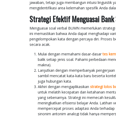
jawaban, tetapi juga membangun intuisi linguistik y
mengidentifikasi area kelemahan spesifik Anda dal
Strategi Efektif Menguasai Bank
Menguasai soal verbal BUMN memerlukan strategi y
ini memastikan bahwa Anda dapat menghadapi vari
pengelompokan kata dengan percaya diri. Proses bel
secara acak.
Mulai dengan memahami dasar-dasar
tes kem
balik setiap jenis soal. Pahami perbedaan m
makna).
Lanjutkan dengan memperbanyak pengerjaan
sambil mencatat kata-kata baru beserta kont
juga hubungan kata.
Akhiri dengan mengaplikasikan
strategi lolos 
untuk melatih kecepatan dan ketahanan mental A
yang sebenarnya. Strategi ini memecah kesuli
meningkatkan efisiensi belajar Anda. Latihan 
mempercepat proses adaptasi Anda terhadap 
sinonim antonim analogi tidak hanya memper