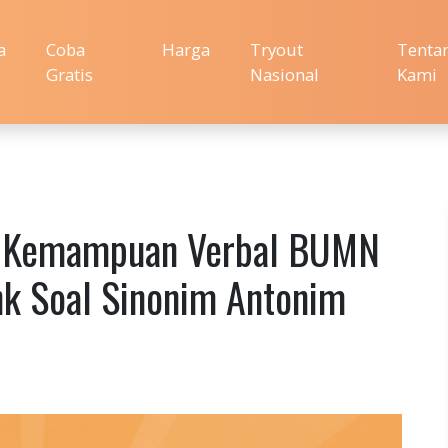
a
Coba
Harga
Tryout
Tenta
Gratis
Nasional
Kami
es Kemampuan Verbal BUMN
k Soal Sinonim Antonim