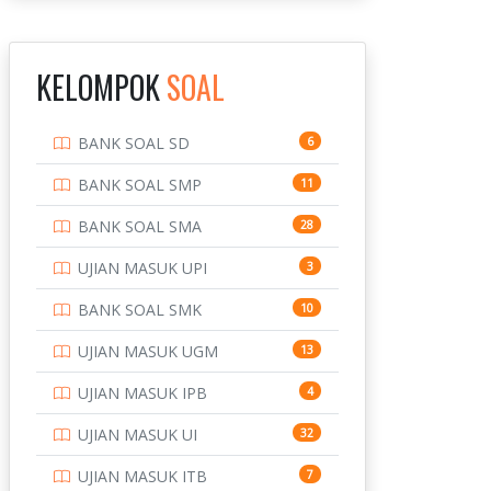
INSTITUT TEKNOLOGI
143
BANDUNG
KELOMPOK
SOAL
INSTITUT TEKNOLOGI
8
KALIMANTAN
BANK SOAL SD
6
INSTITUT TEKNOLOGI
10
SEPULUH NOVEMBER
BANK SOAL SMP
11
INSTITUT TEKNOLOGI
9
BANK SOAL SMA
28
SUMATERA
UJIAN MASUK UPI
3
IPDN / STPDN
148
BANK SOAL SMK
10
PENDIDIKAN
943
UJIAN MASUK UGM
13
PERBANKAN
3
UJIAN MASUK IPB
4
POLRI
169
UJIAN MASUK UI
32
POLTEK SSN
7
UJIAN MASUK ITB
7
PTDI STTD
4