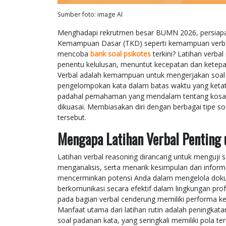
Sumber foto: image AI
Menghadapi rekrutmen besar BUMN 2026, persiapa
Kemampuan Dasar (TKD) seperti kemampuan verb
mencoba
bank soal psikotes
terkini? Latihan verbal
penentu kelulusan, menuntut kecepatan dan kete
Verbal adalah kemampuan untuk mengerjakan soal 
pengelompokan kata dalam batas waktu yang ketat
padahal pemahaman yang mendalam tentang kosaka
dikuasai. Membiasakan diri dengan berbagai tipe so
tersebut.
Mengapa Latihan Verbal Pentin
Latihan verbal reasoning dirancang untuk menguji
menganalisis, serta menarik kesimpulan dari infor
mencerminkan potensi Anda dalam mengelola doku
berkomunikasi secara efektif dalam lingkungan prof
pada bagian verbal cenderung memiliki performa ker
Manfaat utama dari latihan rutin adalah peningk
soal padanan kata, yang seringkali memiliki pola t