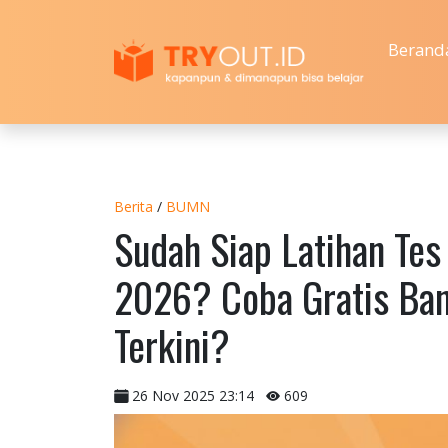
Berand
Berita
/
BUMN
Sudah Siap Latihan T
2026? Coba Gratis Ban
Terkini?
26 Nov 2025 23:14
609