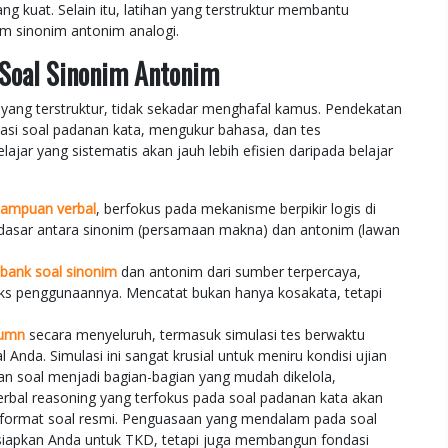
ang kuat. Selain itu, latihan yang terstruktur membantu
am sinonim antonim analogi.
 Soal Sinonim Antonim
ang terstruktur, tidak sekadar menghafal kamus. Pendekatan
asi soal padanan kata, mengukur bahasa, dan tes
ajar yang sistematis akan jauh lebih efisien daripada belajar
ampuan verbal
, berfokus pada mekanisme berpikir logis di
endasar antara sinonim (persamaan makna) dan antonim (lawan
bank soal sinonim
dan antonim dari sumber terpercaya,
eks penggunaannya. Mencatat bukan hanya kosakata, tetapi
bumn
secara menyeluruh, termasuk simulasi tes berwaktu
nda. Simulasi ini sangat krusial untuk meniru kondisi ujian
tan soal menjadi bagian-bagian yang mudah dikelola,
verbal reasoning yang terfokus pada soal padanan kata akan
format soal resmi. Penguasaan yang mendalam pada soal
siapkan Anda untuk TKD, tetapi juga membangun fondasi