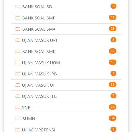
BANK SOAL SD
6
PERBANKAN
3
BANK SOAL SMP
11
POLRI
169
BANK SOAL SMA
28
POLTEK SSN
7
UJIAN MASUK UPI
3
PTDI STTD
4
BANK SOAL SMK
10
SD
133
UJIAN MASUK UGM
13
SMA
146
UJIAN MASUK IPB
4
SMK
231
UJIAN MASUK UI
32
SMP
134
UJIAN MASUK ITB
7
STIP
2
SNBT
74
TNI
153
BUMN
34
TOEFL
345
UJI KOMPETENSI
7