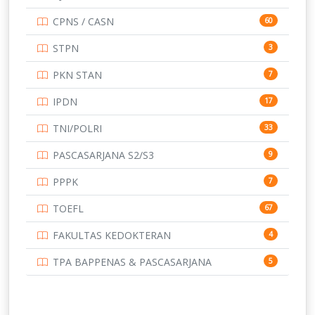
UNIVERSITAS AIRLANGGA
15
CPNS / CASN
60
UNIVERSITAS ANDALAS
16
STPN
3
UNIVERSITAS BANGKA BELITUNG
15
PKN STAN
7
UNIVERSITAS BENGKULU
15
IPDN
17
UNIVERSITAS BORNEO TARAKAN
14
TNI/POLRI
33
UNIVERSITAS BRAWIJAYA
14
PASCASARJANA S2/S3
9
UNIVERSITAS CENDRAWASIH
14
PPPK
7
UNIVERSITAS DIPENOGORO
15
TOEFL
67
UNIVERSITAS GADJAH MADA
219
FAKULTAS KEDOKTERAN
4
UNIVERSITAS HALUOLEO
11
TPA BAPPENAS & PASCASARJANA
5
UNIVERSITAS INDONESIA
134
UNIVERSITAS JAMBI
13