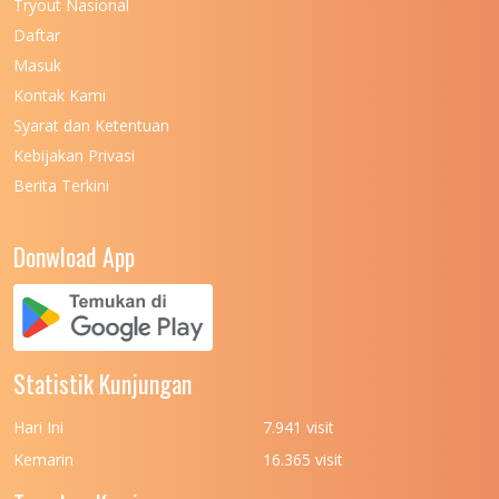
Tryout Nasional
UNIVERSITAS NEGERI MAKASSAR
11
Daftar
Masuk
UNIVERSITAS NEGERI MALANG
7
Kontak Kami
UNIVERSITAS NEGERI MANADO
7
Syarat dan Ketentuan
UNIVERSITAS NEGERI MEDAN
7
Kebijakan Privasi
Berita Terkini
UNIVERSITAS NEGERI PADANG
7
UNIVERSITAS NEGERI YOGYAKARTA
8
Donwload App
UNIVERSITAS NUSA CENDANA
7
UNIVERSITAS PADJADJARAN
11
UNIVERSITAS PALANGKARAYA
7
Statistik Kunjungan
UNIVERSITAS PATTIMURA
7
Hari Ini
7.941 visit
UNIVERSITAS PEMBANGUNAN NASIONAL
6
Kemarin
16.365 visit
(UPN) VETERAN JAKARTA