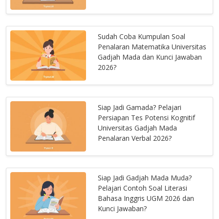
Sudah Coba Kumpulan Soal
Penalaran Matematika Universitas
Gadjah Mada dan Kunci Jawaban
2026?
Siap Jadi Gamada? Pelajari
Persiapan Tes Potensi Kognitif
Universitas Gadjah Mada
Penalaran Verbal 2026?
Siap Jadi Gadjah Mada Muda?
Pelajari Contoh Soal Literasi
Bahasa Inggris UGM 2026 dan
Kunci Jawaban?