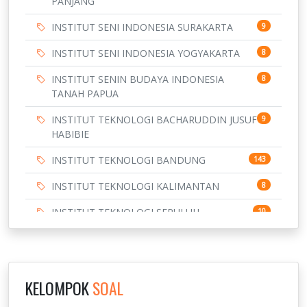
PANJANG
INSTITUT SENI INDONESIA SURAKARTA
9
INSTITUT SENI INDONESIA YOGYAKARTA
8
INSTITUT SENIN BUDAYA INDONESIA
8
TANAH PAPUA
INSTITUT TEKNOLOGI BACHARUDDIN JUSUF
9
HABIBIE
INSTITUT TEKNOLOGI BANDUNG
143
INSTITUT TEKNOLOGI KALIMANTAN
8
INSTITUT TEKNOLOGI SEPULUH
10
NOVEMBER
INSTITUT TEKNOLOGI SUMATERA
9
IPDN / STPDN
148
KELOMPOK
SOAL
PENDIDIKAN
943