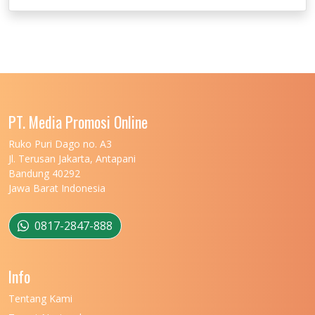
UNIVERSITAS JEMBER
12
UNIVERSITAS JENDERAL SOEDIRMAN
11
UNIVERSITAS LAMBUNG MANGKURAT
11
UNIVERSITAS LAMPUNG
11
UNIVERSITAS MALIKUSSALEH
11
PT. Media Promosi Online
UNIVERSITAS MARITIM RAJA ALI HAJI
11
Ruko Puri Dago no. A3
Jl. Terusan Jakarta, Antapani
UNIVERSITAS MATARAM
11
Bandung 40292
Jawa Barat Indonesia
UNIVERSITAS MULAWARMAN
12
UNIVERSITAS MUSAMUS
11
0817-2847-888
UNIVERSITAS NEGERI GANESHA
11
Info
UNIVERSITAS NEGERI GORONTALO
11
Tentang Kami
UNIVERSITAS NEGERI KHAIRUN
11