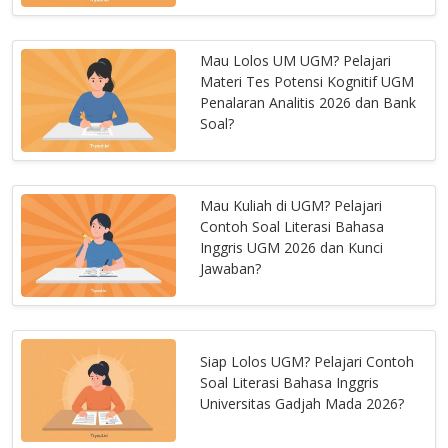
Mau Lolos UM UGM? Pelajari
Materi Tes Potensi Kognitif UGM
Penalaran Analitis 2026 dan Bank
Soal?
Mau Kuliah di UGM? Pelajari
Contoh Soal Literasi Bahasa
Inggris UGM 2026 dan Kunci
Jawaban?
Siap Lolos UGM? Pelajari Contoh
Soal Literasi Bahasa Inggris
Universitas Gadjah Mada 2026?