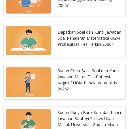
2026?
Dapatkan Soal dan Kunci Jawaban
Soal Penalaran Matematika UGM
Probabilitas Tes Terkini 2026?
Sudah Coba Bank Soal dan Kunci
Jawaban Materi Tes Potensi
Kognitif UGM Penalaran Analitis
2026?
Sudah Punya Bank Soal dan Kunci
Jawaban Strategi Sukses Ujian
Masuk Universitas Gadjah Mada