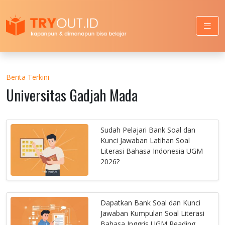
Berita Terkini
Universitas Gadjah Mada
Sudah Pelajari Bank Soal dan
Kunci Jawaban Latihan Soal
Literasi Bahasa Indonesia UGM
2026?
Dapatkan Bank Soal dan Kunci
Jawaban Kumpulan Soal Literasi
Bahasa Inggris UGM Reading