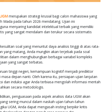
a UGM
merupakan strategi krusial bagi calon mahasiswa yang
jah Mada pada tahun 2026 mendatang. Ujian ini
guna menyaring kandidat intelektual terbaik yang memiliki
tis yang sangat mendalam dan terukur secara sistematis
 kesulitan soal yang menuntut daya analisis tinggi di atas rata-
apan yang matang, Anda mungkin akan terjebak pada soal
tian dalam menghubungkan berbagai variabel kompleks
jaan yang sangat terbatas.
ruan tinggi negeri, kemampuan kognitif menjadi prediktor
asa depan nanti. Oleh karena itu, persiapan ujian lanjutan
i dan induksi agar Anda terbiasa mengolah informasi mentah
tahkan secara metodologis.
dikan, penguasaan pada aspek analisis data UGM akan
ang sering muncul dalam naskah ujian tahun-tahun
ika UGM, Anda dapat mengasah insting berpikir kritis