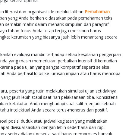
jaga secara optimal.
iterasi dan organisasi ide melalui latihan
Pemahaman
ban yang Anda berikan didasarkan pada pemahaman teks
kan semakin mahir dalam menarik simpulan dari paragraf-
aya tahan fokus Anda tetap terjaga meskipun harus
tingkat kerumitan yang biasanya jauh lebih menantang secara
ukanlah evaluasi mandiri terhadap setiap kesalahan pengerjaan
nda yang masih memerlukan perbaikan intensif di kemudian
arena pada ujian yang sangat kompetitif seperti seleksi
ah Anda berhasil lolos ke jurusan impian atau harus mencoba
aru, peserta yang rutin melakukan simulasi ujian setidaknya
 yang jauh lebih stabil saat hari pelaksanaan tiba. Konsistensi
ubah ketakutan Anda menghadapi soal sulit menjadi sebuah
ahu intelektual Anda secara terus-menerus dan positif.
oal posisi duduk atau jadwal kegiatan yang melibatkan
apat divisualisasikan dengan lebih sederhana dan rapi.
 yang sering dialami peserta saat harus memproses banyak