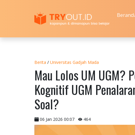
Berand
Berita
/
Universitas Gadjah Mada
Mau Lolos UM UGM? Pel
Kognitif UGM Penalara
Soal?
06 Jan 2026 00:07
464