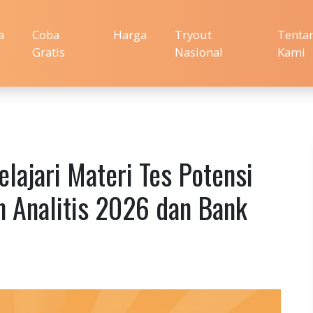
a
Coba
Harga
Tryout
Tenta
Gratis
Nasional
Kami
ajari Materi Tes Potensi
n Analitis 2026 dan Bank