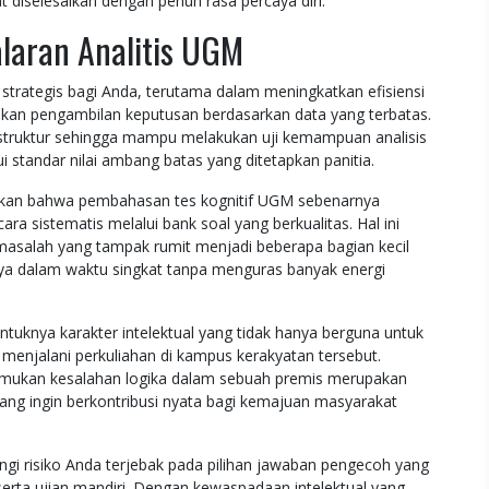
 diselesaikan dengan penuh rasa percaya diri.
laran Analitis UGM
strategis bagi Anda, terutama dalam meningkatkan efisiensi
ukan pengambilan keputusan berdasarkan data yang terbatas.
erstruktur sehingga mampu melakukan uji kemampuan analisis
tandar nilai ambang batas yang ditetapkan panitia.
ukan bahwa pembahasan tes kognitif UGM sebenarnya
cara sistematis melalui bank soal yang berkualitas. Hal ini
alah yang tampak rumit menjadi beberapa bagian kecil
inya dalam waktu singkat tanpa menguras banyak energi
entuknya karakter intelektual yang tidak hanya berguna untuk
a menjalani perkuliahan di kampus kerakyatan tersebut.
kan kesalahan logika dalam sebuah premis merupakan
ang ingin berkontribusi nyata bagi kemajuan masyarakat
angi risiko Anda terjebak pada pilihan jawaban pengecoh yang
serta ujian mandiri. Dengan kewaspadaan intelektual yang