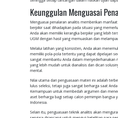
sehingga setiap tantangan dalam naskah ujian dapat
Keunggulan Menguasai Pena
Menguasai penalaran analitis memberikan manfaat 
berpikir saat dihadapkan pada situasi yang memerl
Anda akan memiliki kerangka berpikir yang lebih t
UGM dengan hasil yang memuaskan dan melampaui s
Melalui latihan yang konsisten, Anda akan menem
memiliki pola-pola tertentu yang dapat dipelajari se
sangat membantu Anda dalam menyederhanakan mas
yang lebih mudah untuk dianalisis dan dicari solus
mental.
Nilai utama dari penguasaan materi ini adalah terb
lulus seleksi, tetapi juga sangat berharga saat And
Kemampuan untuk membedah argumen dan menemu
aset berharga bagi setiap calon pemimpin bangsa y
Indonesia.
Selain itu, penguasaan teknik analitis akan mengur
sengaja dirancang untuk menguji ketelitian para pe