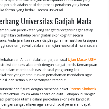
a peroleh adalah hasil dari proses penalaran yang benar-
ika formal yang berlaku secara universal.
erbang Universitas Gadjah Mada
merlukan pendekatan yang sangat terorganisir agar setiap
ignifikan terhadap peningkatan skor kognitif secara
harus Anda jalankan secara disiplin guna memastikan kesiapan
inggi sebelum jadwal pelaksanaan ujian nasional dimulai secara
kebahasaan Anda melalui pengerjaan soal
Ujian Masuk UGM
ruksi dan teks akademik dengan sangat jernih. Kemampuan
sar dalam membedah naskah soal yang sering kali
uktur kalimat yang membutuhkan pemahaman mendalam agar
 asli dari setiap butir pertanyaan tersebut.
 numerik dan figural dengan mencoba paket
Potensi Skolastik
 intelektual umum Anda secara objektif. Tahapan ini sangat
enjadi pembeda utama dalam perolehan skor akhir kandidat,
engan sangat efisien agar seluruh soal penalaran dapat