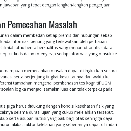
an jawaban yang tepat dengan langkah-langkah pengerjaan
 dan Pemecahan Masalah
kunan dalam membedah setiap premis dan hubungan sebab-
ak ada informasi penting yang terlewatkan oleh perhatian
 ilmiah atau berita berkualitas yang menuntut analisis data
erpikir kritis dalam menyerap setiap informasi yang masuk ke
tif, kemampuan memecahkan masalah dapat ditingkatkan secara
variasi serta berjenjang tingkat kesulitannya dari waktu ke
referensi tambahan mengenai pembahasan tes kognitif UGM
soalan logika menjadi semakin luas dan tidak terpaku pada
tis juga harus didukung dengan kondisi kesehatan fisik yang
caknya selama durasi ujian yang cukup melelahkan tersebut.
kup serta asupan nutrisi yang baik bagi otak sehingga daya
urun akibat faktor kelelahan yang sebenarnya dapat dihindari