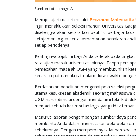
Sumber foto: image AI
Mempelajari materi melalui
Penalaran Matematik
ingin menaklukkan seleksi mandiri Universitas Gad
diselenggarakan secara kompetitif di berbagai kota 
ketajaman logika serta kemampuan penalaran anali
setiap periodenya.
Pentingnya topik ini bagi Anda terletak pada tingkat
rata ujian masuk universitas lainnya. Tanpa persi
pemecahan masalah UGM yang membutuhkan keteli
secara cepat dan akurat dalam durasi waktu penger
Berdasarkan penelitian mengenai pola seleksi pergu
utama kesuksesan akademik seorang mahasiswa di m
UGM harus dimulai dengan mendalami teknik deduks
menjadi sebuah kesimpulan logis yang tidak terban
Menurut laporan pengembangan sumber daya pendi
membantu Anda dalam memetakan pola-pola soal y
sebelumnya. Dengan memperbanyak latihan soal log