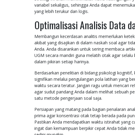
variabel sekaligus, sehingga Anda dapat menemuk
yang lebih terukur dan logis.
Optimalisasi Analisis Data
Membangun kecerdasan analitis memerlukan kete
akibat yang disajikan di dalam naskah soal agar tid
Anda. Anda disarankan untuk sering membaca artikel
UGM secara mandiri guna melatih otak agar selalu b
dalam pikiran setiap harinya.
Berdasarkan penelitian di bidang psikologi kogni
signifikan melalui pengulangan pola latihan yang ber
waktu secara teratur. Jangan ragu untuk mencari 
agar sudut pandang Anda dalam melihat sebuah per
satu metode pengerjaan soal saja.
Persiapan yang matang pada bagian penalaran anali
prima agar konsentrasi otak tetap berada pada pun
Pastikan Anda mendapatkan waktu istirahat yang cu
ingat dan kemampuan berpikir cepat Anda tidak men
sedini mungkin.