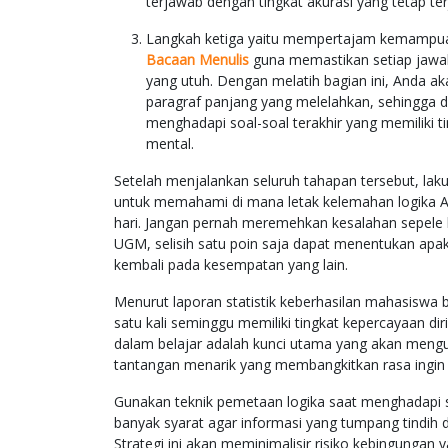
terjawab dengan tingkat akurasi yang tetap ter
Langkah ketiga yaitu mempertajam kemampuan l
Bacaan Menulis
guna memastikan setiap jawa
yang utuh. Dengan melatih bagian ini, Anda a
paragraf panjang yang melelahkan, sehingga d
menghadapi soal-soal terakhir yang memiliki 
mental.
Setelah menjalankan seluruh tahapan tersebut, lak
untuk memahami di mana letak kelemahan logika A
hari. Jangan pernah meremehkan kesalahan sepele k
UGM, selisih satu poin saja dapat menentukan apak
kembali pada kesempatan yang lain.
Menurut laporan statistik keberhasilan mahasiswa b
satu kali seminggu memiliki tingkat kepercayaan diri
dalam belajar adalah kunci utama yang akan meng
tantangan menarik yang membangkitkan rasa ingin t
Gunakan teknik pemetaan logika saat menghadapi s
banyak syarat agar informasi yang tumpang tindih d
Strategi ini akan meminimalisir risiko kebingungan