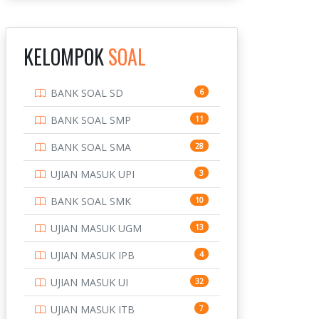
INSTITUT TEKNOLOGI
143
BANDUNG
KELOMPOK
SOAL
INSTITUT TEKNOLOGI
8
KALIMANTAN
BANK SOAL SD
6
INSTITUT TEKNOLOGI
10
SEPULUH NOVEMBER
BANK SOAL SMP
11
INSTITUT TEKNOLOGI
9
BANK SOAL SMA
28
SUMATERA
UJIAN MASUK UPI
3
IPDN / STPDN
148
BANK SOAL SMK
10
PENDIDIKAN
943
UJIAN MASUK UGM
13
PERBANKAN
3
UJIAN MASUK IPB
4
POLRI
169
UJIAN MASUK UI
32
POLTEK SSN
7
UJIAN MASUK ITB
7
PTDI STTD
4