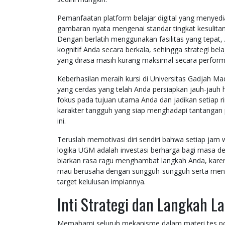
Pemanfaatan platform belajar digital yang menyed
gambaran nyata mengenai standar tingkat kesulitan
Dengan berlatih menggunakan fasilitas yang tep
kognitif Anda secara berkala, sehingga strategi be
yang dirasa masih kurang maksimal secara perform
Keberhasilan meraih kursi di Universitas Gadjah Mad
yang cerdas yang telah Anda persiapkan jauh-jauh h
fokus pada tujuan utama Anda dan jadikan setiap 
karakter tangguh yang siap menghadapi tantangan pen
ini.
Teruslah memotivasi diri sendiri bahwa setiap jam
logika UGM adalah investasi berharga bagi masa d
biarkan rasa ragu menghambat langkah Anda, karena
mau berusaha dengan sungguh-sungguh serta mengg
target kelulusan impiannya.
Inti Strategi dan Langkah L
Memahami seluruh mekanisme dalam materi tes pot