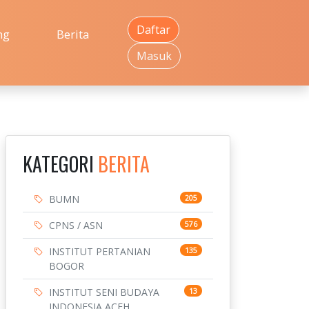
Daftar
ng
Berita
Masuk
KATEGORI
BERITA
BUMN
205
CPNS / ASN
576
INSTITUT PERTANIAN
135
BOGOR
INSTITUT SENI BUDAYA
13
INDONESIA ACEH