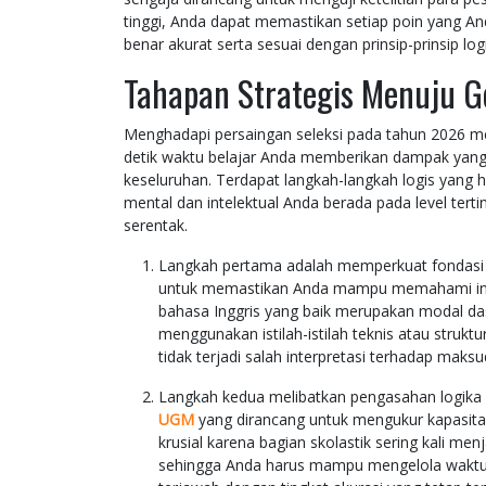
tinggi, Anda dapat memastikan setiap poin yang And
benar akurat serta sesuai dengan prinsip-prinsip log
Tahapan Strategis Menuju G
Menghadapi persaingan seleksi pada tahun 2026 me
detik waktu belajar Anda memberikan dampak yang s
keseluruhan. Terdapat langkah-langkah logis yang 
mental dan intelektual Anda berada pada level tert
serentak.
Langkah pertama adalah memperkuat fondasi 
untuk memastikan Anda mampu memahami inst
bahasa Inggris yang baik merupakan modal da
menggunakan istilah-istilah teknis atau str
tidak terjadi salah interpretasi terhadap maksud
Langkah kedua melibatkan pengasahan logika
UGM
yang dirancang untuk mengukur kapasitas
krusial karena bagian skolastik sering kali m
sehingga Anda harus mampu mengelola waktu d