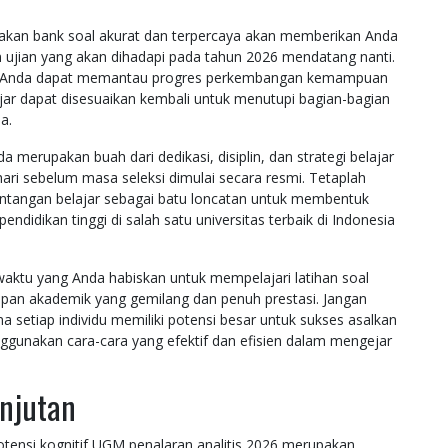
iakan bank soal akurat dan terpercaya akan memberikan Anda
 ujian yang akan dihadapi pada tahun 2026 mendatang nanti.
at, Anda dapat memantau progres perkembangan kemampuan
lajar dapat disesuaikan kembali untuk menutupi bagian-bagian
a.
a merupakan buah dari dedikasi, disiplin, dan strategi belajar
ari sebelum masa seleksi dimulai secara resmi. Tetaplah
rintangan belajar sebagai batu loncatan untuk membentuk
didikan tinggi di salah satu universitas terbaik di Indonesia
 waktu yang Anda habiskan untuk mempelajari latihan soal
epan akademik yang gemilang dan penuh prestasi. Jangan
 setiap individu memiliki potensi besar untuk sukses asalkan
unakan cara-cara yang efektif dan efisien dalam mengejar
anjutan
ensi kognitif UGM penalaran analitis 2026 merupakan