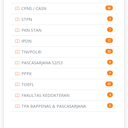
UNIVERSITAS AIRLANGGA
15
CPNS / CASN
60
UNIVERSITAS ANDALAS
16
STPN
3
UNIVERSITAS BANGKA BELITUNG
15
PKN STAN
7
UNIVERSITAS BENGKULU
15
IPDN
17
UNIVERSITAS BORNEO TARAKAN
14
TNI/POLRI
33
UNIVERSITAS BRAWIJAYA
14
PASCASARJANA S2/S3
9
UNIVERSITAS CENDRAWASIH
14
PPPK
7
UNIVERSITAS DIPENOGORO
15
TOEFL
67
UNIVERSITAS GADJAH MADA
219
FAKULTAS KEDOKTERAN
4
UNIVERSITAS HALUOLEO
11
TPA BAPPENAS & PASCASARJANA
5
UNIVERSITAS INDONESIA
134
UNIVERSITAS JAMBI
13