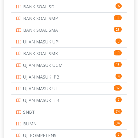
BANK SOAL SD
6
PERBANKAN
3
BANK SOAL SMP
11
POLRI
169
BANK SOAL SMA
28
POLTEK SSN
7
UJIAN MASUK UPI
3
PTDI STTD
4
BANK SOAL SMK
10
SD
133
UJIAN MASUK UGM
13
SMA
146
UJIAN MASUK IPB
4
SMK
231
UJIAN MASUK UI
32
SMP
134
UJIAN MASUK ITB
7
STIP
2
SNBT
74
TNI
153
BUMN
34
TOEFL
345
UJI KOMPETENSI
7