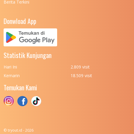
Berita Terkini
UNIVERSITAS NEGERI PADANG
7
UNIVERSITAS NEGERI YOGYAKARTA
8
Donwload App
UNIVERSITAS NUSA CENDANA
7
UNIVERSITAS PADJADJARAN
11
UNIVERSITAS PALANGKARAYA
7
Statistik Kunjungan
UNIVERSITAS PATTIMURA
7
Hari Ini
2.809 visit
UNIVERSITAS PEMBANGUNAN NASIONAL
6
Kemarin
18.509 visit
(UPN) VETERAN JAKARTA
Temukan Kami
UNIVERSITAS PEMBANGUNAN NASIONAL
4
(UPN) VETERAN JAWA TIMUR
UNIVERSITAS PEMBANGUNAN NASIONAL
5
(UPN) VETERAN YOGYAKARTA
UNIVERSITAS PENDIDIKAN INDONESIA
112
© tryout.id - 2026