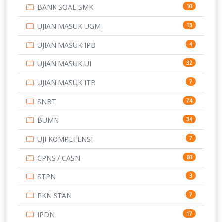
BANK SOAL SMK
10
SD
133
UJIAN MASUK UGM
13
SMA
146
UJIAN MASUK IPB
4
SMK
231
UJIAN MASUK UI
32
SMP
134
UJIAN MASUK ITB
7
STIP
2
SNBT
74
TNI
153
BUMN
34
TOEFL
345
UJI KOMPETENSI
7
UNIVERSITAS AIRLANGGA
15
CPNS / CASN
60
UNIVERSITAS ANDALAS
16
STPN
3
UNIVERSITAS BANGKA BELITUNG
15
PKN STAN
7
UNIVERSITAS BENGKULU
15
IPDN
17
UNIVERSITAS BORNEO TARAKAN
14