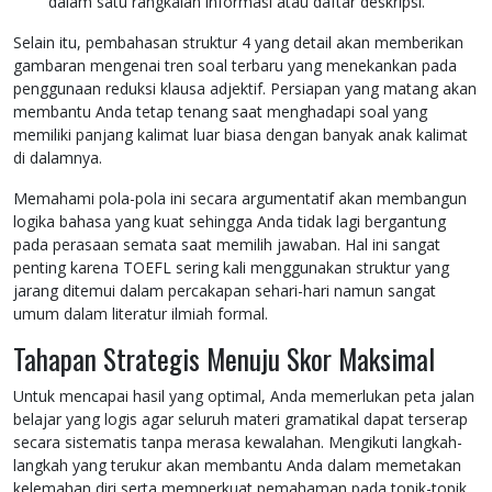
dalam satu rangkaian informasi atau daftar deskripsi.
Selain itu, pembahasan struktur 4 yang detail akan memberikan
gambaran mengenai tren soal terbaru yang menekankan pada
penggunaan reduksi klausa adjektif. Persiapan yang matang akan
membantu Anda tetap tenang saat menghadapi soal yang
memiliki panjang kalimat luar biasa dengan banyak anak kalimat
di dalamnya.
Memahami pola-pola ini secara argumentatif akan membangun
logika bahasa yang kuat sehingga Anda tidak lagi bergantung
pada perasaan semata saat memilih jawaban. Hal ini sangat
penting karena TOEFL sering kali menggunakan struktur yang
jarang ditemui dalam percakapan sehari-hari namun sangat
umum dalam literatur ilmiah formal.
Tahapan Strategis Menuju Skor Maksimal
Untuk mencapai hasil yang optimal, Anda memerlukan peta jalan
belajar yang logis agar seluruh materi gramatikal dapat terserap
secara sistematis tanpa merasa kewalahan. Mengikuti langkah-
langkah yang terukur akan membantu Anda dalam memetakan
kelemahan diri serta memperkuat pemahaman pada topik-topik