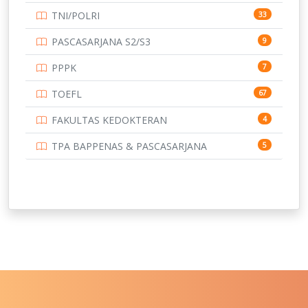
TNI/POLRI
33
UNIVERSITAS BRAWIJAYA
14
PASCASARJANA S2/S3
9
UNIVERSITAS CENDRAWASIH
14
PPPK
7
UNIVERSITAS DIPENOGORO
15
TOEFL
67
UNIVERSITAS GADJAH MADA
219
FAKULTAS KEDOKTERAN
4
UNIVERSITAS HALUOLEO
11
TPA BAPPENAS & PASCASARJANA
5
UNIVERSITAS INDONESIA
159
UNIVERSITAS JAMBI
13
UNIVERSITAS JEMBER
12
UNIVERSITAS JENDERAL SOEDIRMAN
11
UNIVERSITAS LAMBUNG MANGKURAT
11
UNIVERSITAS LAMPUNG
11