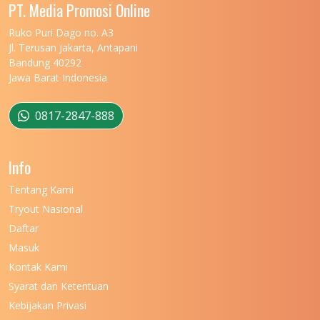
UNIVERSITAS MALIKUSSALEH
11
PT. Media Promosi Online
UNIVERSITAS MARITIM RAJA ALI HAJI
11
Ruko Puri Dago no. A3
Jl. Terusan Jakarta, Antapani
UNIVERSITAS MATARAM
11
Bandung 40292
Jawa Barat Indonesia
UNIVERSITAS MULAWARMAN
12
UNIVERSITAS MUSAMUS
11
0817-2847-888
UNIVERSITAS NEGERI GANESHA
11
Info
UNIVERSITAS NEGERI GORONTALO
11
Tentang Kami
UNIVERSITAS NEGERI KHAIRUN
11
Tryout Nasional
UNIVERSITAS NEGERI MAKASSAR
11
Daftar
Masuk
UNIVERSITAS NEGERI MALANG
7
Kontak Kami
UNIVERSITAS NEGERI MANADO
7
Syarat dan Ketentuan
UNIVERSITAS NEGERI MEDAN
7
Kebijakan Privasi