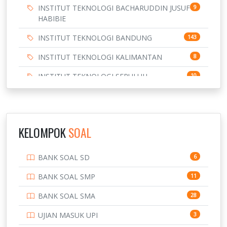
INSTITUT TEKNOLOGI BACHARUDDIN JUSUF
9
HABIBIE
INSTITUT TEKNOLOGI BANDUNG
143
INSTITUT TEKNOLOGI KALIMANTAN
8
INSTITUT TEKNOLOGI SEPULUH
10
NOVEMBER
INSTITUT TEKNOLOGI SUMATERA
9
IPDN / STPDN
148
KELOMPOK
SOAL
PENDIDIKAN
943
BANK SOAL SD
6
PERBANKAN
3
BANK SOAL SMP
11
POLRI
169
BANK SOAL SMA
28
POLTEK SSN
7
UJIAN MASUK UPI
3
PTDI STTD
4