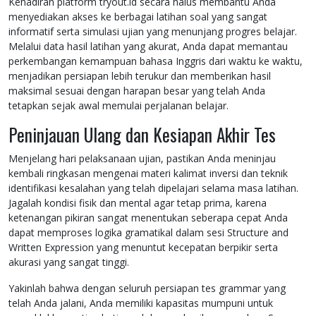
Kehadiran platform tryout.id secara halus membantu Anda
menyediakan akses ke berbagai latihan soal yang sangat
informatif serta simulasi ujian yang menunjang progres belajar.
Melalui data hasil latihan yang akurat, Anda dapat memantau
perkembangan kemampuan bahasa Inggris dari waktu ke waktu,
menjadikan persiapan lebih terukur dan memberikan hasil
maksimal sesuai dengan harapan besar yang telah Anda
tetapkan sejak awal memulai perjalanan belajar.
Peninjauan Ulang dan Kesiapan Akhir Tes
Menjelang hari pelaksanaan ujian, pastikan Anda meninjau
kembali ringkasan mengenai materi kalimat inversi dan teknik
identifikasi kesalahan yang telah dipelajari selama masa latihan.
Jagalah kondisi fisik dan mental agar tetap prima, karena
ketenangan pikiran sangat menentukan seberapa cepat Anda
dapat memproses logika gramatikal dalam sesi Structure and
Written Expression yang menuntut kecepatan berpikir serta
akurasi yang sangat tinggi.
Yakinlah bahwa dengan seluruh persiapan tes grammar yang
telah Anda jalani, Anda memiliki kapasitas mumpuni untuk