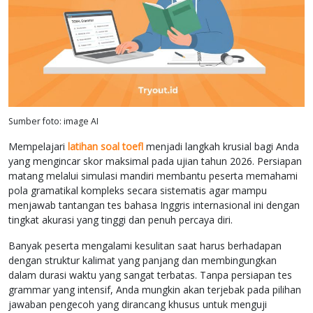
Sumber foto: image AI
Mempelajari
latihan soal toefl
menjadi langkah krusial bagi Anda
yang mengincar skor maksimal pada ujian tahun 2026. Persiapan
matang melalui simulasi mandiri membantu peserta memahami
pola gramatikal kompleks secara sistematis agar mampu
menjawab tantangan tes bahasa Inggris internasional ini dengan
tingkat akurasi yang tinggi dan penuh percaya diri.
Banyak peserta mengalami kesulitan saat harus berhadapan
dengan struktur kalimat yang panjang dan membingungkan
dalam durasi waktu yang sangat terbatas. Tanpa persiapan tes
grammar yang intensif, Anda mungkin akan terjebak pada pilihan
jawaban pengecoh yang dirancang khusus untuk menguji