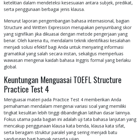
ketelitian dalam mendeteksi kesesuaian antara subjek, predikat,
serta penggunaan berbagai jenis klausa.
Menurut laporan pengembangan bahasa internasional, bagian
Structure and Written Expression merupakan penyumbang skor
yang signifikan jika dikuasai dengan metode pengerjaan yang
benar. Oleh karena itu, mendalami teknik identifikasi kesalahan
menjadi solusi efektif bagi Anda untuk menyaring informasi
gramatikal yang salah secara instan, sekaligus memperluas
wawasan mengenai kaidah bahasa Inggris formal yang berlaku
global.
Keuntungan Menguasai TOEFL Structure
Practice Test 4
Menguasai materi pada Practice Test 4 memberikan Anda
pemahaman mendalam mengenai variasi soal yang memiliki
tingkat kesulitan lebih tinggi dibandingkan latihan dasar lainnya.
Fokus utama pada bagian ini adalah uji tata bahasa lanjutan yang
mencakup penggunaan klausa kata benda, klausa kata sifat,
serta beragam struktur paralel yang sering menjadi batu
sandungan bagi banyak peserta ujian.