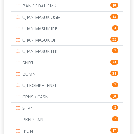
BANK SOAL SMK
10
SD
133
UJIAN MASUK UGM
13
SMA
146
UJIAN MASUK IPB
4
SMK
231
UJIAN MASUK UI
32
SMP
134
UJIAN MASUK ITB
7
STIP
2
SNBT
74
TNI
153
BUMN
34
TOEFL
345
UJI KOMPETENSI
7
UNIVERSITAS AIRLANGGA
15
CPNS / CASN
60
UNIVERSITAS ANDALAS
16
STPN
3
UNIVERSITAS BANGKA BELITUNG
15
PKN STAN
7
UNIVERSITAS BENGKULU
15
IPDN
17