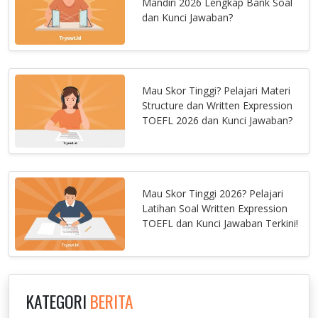
Mandiri 2026 Lengkap Bank Soal
dan Kunci Jawaban?
Mau Skor Tinggi? Pelajari Materi
Structure dan Written Expression
TOEFL 2026 dan Kunci Jawaban?
Mau Skor Tinggi 2026? Pelajari
Latihan Soal Written Expression
TOEFL dan Kunci Jawaban Terkini!
KATEGORI
BERITA