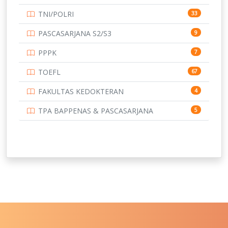
UNIVERSITAS BORNEO TARAKAN
14
TNI/POLRI
33
UNIVERSITAS BRAWIJAYA
14
PASCASARJANA S2/S3
9
UNIVERSITAS CENDRAWASIH
14
PPPK
7
UNIVERSITAS DIPENOGORO
15
TOEFL
67
UNIVERSITAS GADJAH MADA
219
FAKULTAS KEDOKTERAN
4
UNIVERSITAS HALUOLEO
11
TPA BAPPENAS & PASCASARJANA
5
UNIVERSITAS INDONESIA
159
UNIVERSITAS JAMBI
13
UNIVERSITAS JEMBER
12
UNIVERSITAS JENDERAL SOEDIRMAN
11
UNIVERSITAS LAMBUNG MANGKURAT
11
UNIVERSITAS LAMPUNG
11