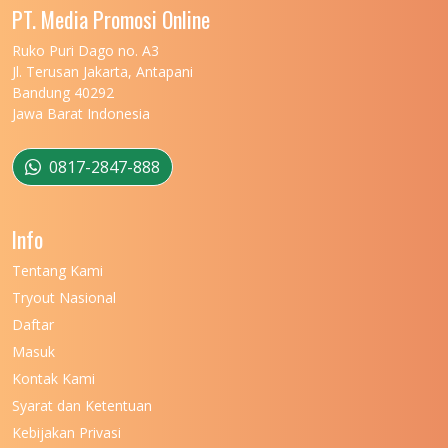
UNIVERSITAS MALIKUSSALEH
11
PT. Media Promosi Online
UNIVERSITAS MARITIM RAJA ALI HAJI
11
Ruko Puri Dago no. A3
Jl. Terusan Jakarta, Antapani
UNIVERSITAS MATARAM
11
Bandung 40292
Jawa Barat Indonesia
UNIVERSITAS MULAWARMAN
12
UNIVERSITAS MUSAMUS
11
0817-2847-888
UNIVERSITAS NEGERI GANESHA
11
Info
UNIVERSITAS NEGERI GORONTALO
11
Tentang Kami
UNIVERSITAS NEGERI KHAIRUN
11
Tryout Nasional
UNIVERSITAS NEGERI MAKASSAR
11
Daftar
Masuk
UNIVERSITAS NEGERI MALANG
7
Kontak Kami
UNIVERSITAS NEGERI MANADO
7
Syarat dan Ketentuan
UNIVERSITAS NEGERI MEDAN
7
Kebijakan Privasi