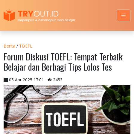
Berita
/
TOEFL
Forum Diskusi TOEFL: Tempat Terbaik
Belajar dan Berbagi Tips Lolos Tes
05 Apr 2025 17:01
2453