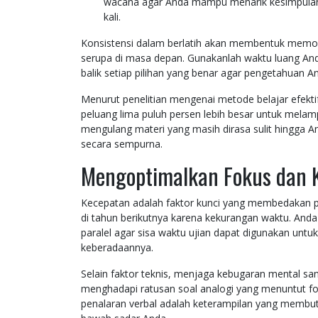
wacana agar Anda mampu menarik kesimpulan 
kali.
Konsistensi dalam berlatih akan membentuk memor
serupa di masa depan. Gunakanlah waktu luang A
balik setiap pilihan yang benar agar pengetahuan An
Menurut penelitian mengenai metode belajar efektif
peluang lima puluh persen lebih besar untuk melam
mengulang materi yang masih dirasa sulit hingga 
secara sempurna.
Mengoptimalkan Fokus dan 
Kecepatan adalah faktor kunci yang membedakan p
di tahun berikutnya karena kekurangan waktu. Anda
paralel agar sisa waktu ujian dapat digunakan un
keberadaannya.
Selain faktor teknis, menjaga kebugaran mental sa
menghadapi ratusan soal analogi yang menuntut fok
penalaran verbal adalah keterampilan yang membutu