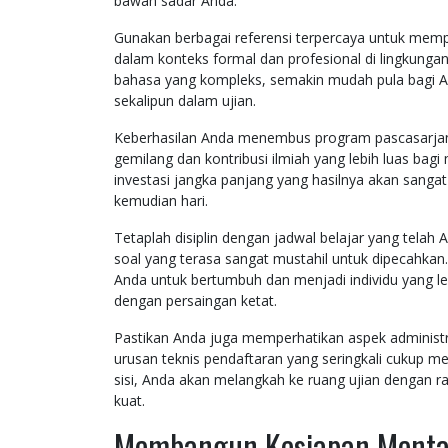
bawah sadar Anda.
Gunakan berbagai referensi terpercaya untuk me
dalam konteks formal dan profesional di lingkunga
bahasa yang kompleks, semakin mudah pula bagi An
sekalipun dalam ujian.
Keberhasilan Anda menembus program pascasarjan
gemilang dan kontribusi ilmiah yang lebih luas bagi
investasi jangka panjang yang hasilnya akan sangat 
kemudian hari.
Tetaplah disiplin dengan jadwal belajar yang tel
soal yang terasa sangat mustahil untuk dipecahkan
Anda untuk bertumbuh dan menjadi individu yang l
dengan persaingan ketat.
Pastikan Anda juga memperhatikan aspek administra
urusan teknis pendaftaran yang seringkali cukup m
sisi, Anda akan melangkah ke ruang ujian dengan r
kuat.
Membangun Kesiapan Mental 