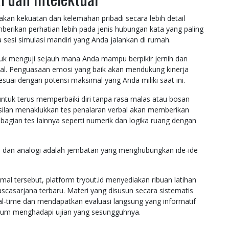
an kekuatan dan kelemahan pribadi secara lebih detail
berikan perhatian lebih pada jenis hubungan kata yang paling
esi simulasi mandiri yang Anda jalankan di rumah.
tuk menguji sejauh mana Anda mampu berpikir jernih dan
nal. Penguasaan emosi yang baik akan mendukung kinerja
esuai dengan potensi maksimal yang Anda miliki saat ini.
 untuk terus memperbaiki diri tanpa rasa malas atau bosan
asilan menaklukkan tes penalaran verbal akan memberikan
agian tes lainnya seperti numerik dan logika ruang dengan
r, dan analogi adalah jembatan yang menghubungkan ide-ide
l tersebut, platform tryout.id menyediakan ribuan latihan
ascasarjana terbaru. Materi yang disusun secara sistematis
l-time dan mendapatkan evaluasi langsung yang informatif
um menghadapi ujian yang sesungguhnya.