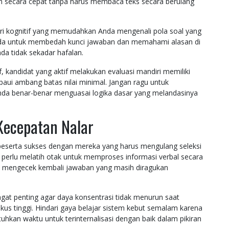
secara cepat tanpa harus membaca teks secara berulang
i kognitif yang memudahkan Anda mengenali pola soal yang
nda untuk membedah kunci jawaban dan memahami alasan di
da tidak sekadar hafalan.
, kandidat yang aktif melakukan evaluasi mandiri memiliki
paui ambang batas nilai minimal. Jangan ragu untuk
Anda benar-benar menguasai logika dasar yang melandasinya
Kecepatan Nalar
eserta sukses dengan mereka yang harus mengulang seleksi
 perlu melatih otak untuk memproses informasi verbal secara
tuk mengecek kembali jawaban yang masih diragukan
ngat penting agar daya konsentrasi tidak menurun saat
us tinggi. Hindari gaya belajar sistem kebut semalam karena
hkan waktu untuk terinternalisasi dengan baik dalam pikiran