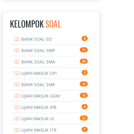
INSTITUT TEKNOLOGI
143
BANDUNG
KELOMPOK
SOAL
INSTITUT TEKNOLOGI
8
KALIMANTAN
BANK SOAL SD
6
INSTITUT TEKNOLOGI
10
SEPULUH NOVEMBER
BANK SOAL SMP
11
INSTITUT TEKNOLOGI
9
BANK SOAL SMA
28
SUMATERA
UJIAN MASUK UPI
3
IPDN / STPDN
148
BANK SOAL SMK
10
PENDIDIKAN
943
UJIAN MASUK UGM
13
PERBANKAN
3
UJIAN MASUK IPB
4
POLRI
169
UJIAN MASUK UI
32
POLTEK SSN
7
UJIAN MASUK ITB
7
PTDI STTD
4