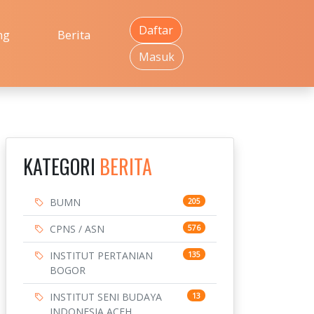
Daftar
ng
Berita
Masuk
KATEGORI
BERITA
BUMN
205
CPNS / ASN
576
INSTITUT PERTANIAN
135
BOGOR
INSTITUT SENI BUDAYA
13
INDONESIA ACEH