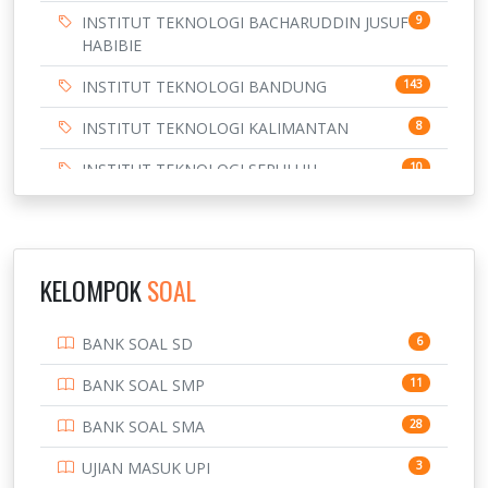
INSTITUT TEKNOLOGI BACHARUDDIN JUSUF
9
HABIBIE
INSTITUT TEKNOLOGI BANDUNG
143
INSTITUT TEKNOLOGI KALIMANTAN
8
INSTITUT TEKNOLOGI SEPULUH
10
NOVEMBER
INSTITUT TEKNOLOGI SUMATERA
9
IPDN / STPDN
148
KELOMPOK
SOAL
PENDIDIKAN
943
BANK SOAL SD
6
PERBANKAN
3
BANK SOAL SMP
11
POLRI
169
BANK SOAL SMA
28
POLTEK SSN
7
UJIAN MASUK UPI
3
PTDI STTD
4