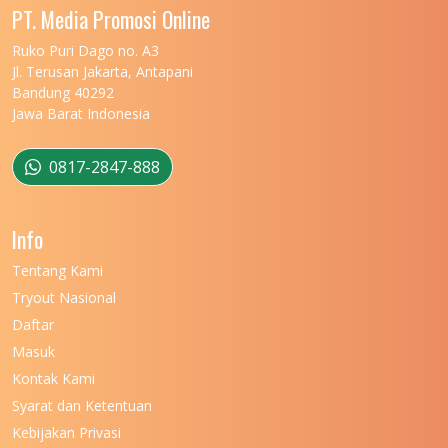
UNIVERSITAS MALIKUSSALEH
11
PT. Media Promosi Online
UNIVERSITAS MARITIM RAJA ALI HAJI
11
Ruko Puri Dago no. A3
Jl. Terusan Jakarta, Antapani
UNIVERSITAS MATARAM
11
Bandung 40292
Jawa Barat Indonesia
UNIVERSITAS MULAWARMAN
12
UNIVERSITAS MUSAMUS
11
0817-2847-888
UNIVERSITAS NEGERI GANESHA
11
Info
UNIVERSITAS NEGERI GORONTALO
11
Tentang Kami
UNIVERSITAS NEGERI KHAIRUN
11
Tryout Nasional
UNIVERSITAS NEGERI MAKASSAR
11
Daftar
Masuk
UNIVERSITAS NEGERI MALANG
7
Kontak Kami
UNIVERSITAS NEGERI MANADO
7
Syarat dan Ketentuan
UNIVERSITAS NEGERI MEDAN
7
Kebijakan Privasi