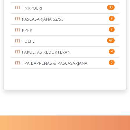
UNIVERSITAS BORNEO TARAKAN
14
TNI/POLRI
33
UNIVERSITAS BRAWIJAYA
14
PASCASARJANA S2/S3
9
UNIVERSITAS CENDRAWASIH
14
PPPK
7
UNIVERSITAS DIPENOGORO
15
TOEFL
67
UNIVERSITAS GADJAH MADA
219
FAKULTAS KEDOKTERAN
4
UNIVERSITAS HALUOLEO
11
TPA BAPPENAS & PASCASARJANA
5
UNIVERSITAS INDONESIA
159
UNIVERSITAS JAMBI
13
UNIVERSITAS JEMBER
12
UNIVERSITAS JENDERAL SOEDIRMAN
11
UNIVERSITAS LAMBUNG MANGKURAT
11
UNIVERSITAS LAMPUNG
11