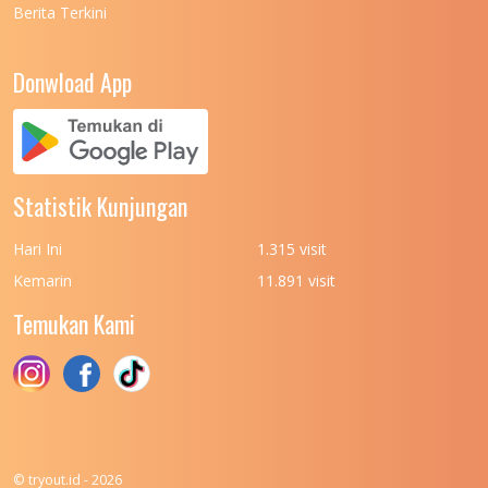
Berita Terkini
UNIVERSITAS NEGERI PADANG
7
UNIVERSITAS NEGERI YOGYAKARTA
8
Donwload App
UNIVERSITAS NUSA CENDANA
7
UNIVERSITAS PADJADJARAN
11
UNIVERSITAS PALANGKARAYA
7
Statistik Kunjungan
UNIVERSITAS PATTIMURA
7
Hari Ini
1.315 visit
UNIVERSITAS PEMBANGUNAN NASIONAL
6
Kemarin
11.891 visit
(UPN) VETERAN JAKARTA
Temukan Kami
UNIVERSITAS PEMBANGUNAN NASIONAL
4
(UPN) VETERAN JAWA TIMUR
UNIVERSITAS PEMBANGUNAN NASIONAL
5
(UPN) VETERAN YOGYAKARTA
UNIVERSITAS PENDIDIKAN INDONESIA
112
© tryout.id - 2026