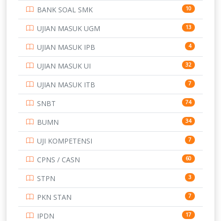
BANK SOAL SMK
10
SD
133
UJIAN MASUK UGM
13
SMA
146
UJIAN MASUK IPB
4
SMK
231
UJIAN MASUK UI
32
SMP
134
UJIAN MASUK ITB
7
STIP
2
SNBT
74
TNI
153
BUMN
34
TOEFL
345
UJI KOMPETENSI
7
UNIVERSITAS AIRLANGGA
15
CPNS / CASN
60
UNIVERSITAS ANDALAS
16
STPN
3
UNIVERSITAS BANGKA BELITUNG
15
PKN STAN
7
UNIVERSITAS BENGKULU
15
IPDN
17