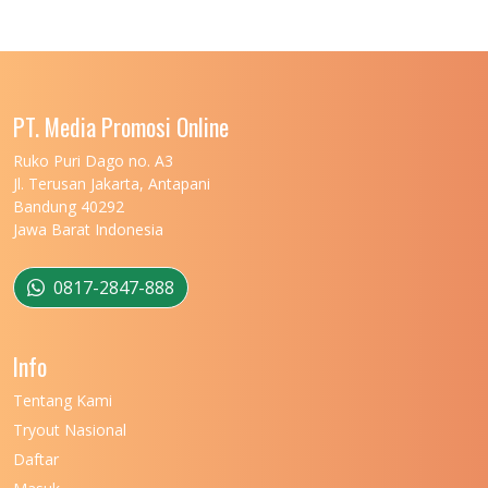
UNIVERSITAS LAMBUNG MANGKURAT
11
UNIVERSITAS LAMPUNG
11
UNIVERSITAS MALIKUSSALEH
11
PT. Media Promosi Online
UNIVERSITAS MARITIM RAJA ALI HAJI
11
Ruko Puri Dago no. A3
Jl. Terusan Jakarta, Antapani
UNIVERSITAS MATARAM
11
Bandung 40292
Jawa Barat Indonesia
UNIVERSITAS MULAWARMAN
12
UNIVERSITAS MUSAMUS
11
0817-2847-888
UNIVERSITAS NEGERI GANESHA
11
Info
UNIVERSITAS NEGERI GORONTALO
11
Tentang Kami
UNIVERSITAS NEGERI KHAIRUN
11
Tryout Nasional
UNIVERSITAS NEGERI MAKASSAR
11
Daftar
7