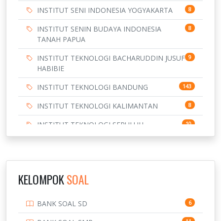
INSTITUT SENI INDONESIA YOGYAKARTA
8
INSTITUT SENIN BUDAYA INDONESIA
8
TANAH PAPUA
INSTITUT TEKNOLOGI BACHARUDDIN JUSUF
9
HABIBIE
INSTITUT TEKNOLOGI BANDUNG
143
INSTITUT TEKNOLOGI KALIMANTAN
8
INSTITUT TEKNOLOGI SEPULUH
10
NOVEMBER
INSTITUT TEKNOLOGI SUMATERA
9
IPDN / STPDN
148
KELOMPOK
SOAL
PENDIDIKAN
943
BANK SOAL SD
6
PERBANKAN
3