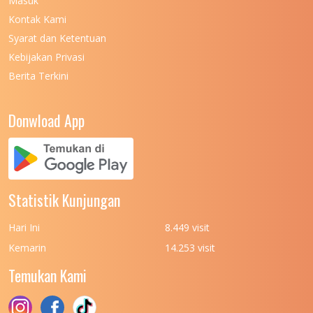
Masuk
UNIVERSITAS NEGERI MALANG
Kontak Kami
UNIVERSITAS NEGERI MANADO
7
Syarat dan Ketentuan
UNIVERSITAS NEGERI MEDAN
7
Kebijakan Privasi
Berita Terkini
UNIVERSITAS NEGERI PADANG
7
UNIVERSITAS NEGERI YOGYAKARTA
8
Donwload App
UNIVERSITAS NUSA CENDANA
7
UNIVERSITAS PADJADJARAN
11
UNIVERSITAS PALANGKARAYA
7
Statistik Kunjungan
UNIVERSITAS PATTIMURA
7
Hari Ini
8.449 visit
UNIVERSITAS PEMBANGUNAN NASIONAL
6
Kemarin
14.253 visit
(UPN) VETERAN JAKARTA
Temukan Kami
UNIVERSITAS PEMBANGUNAN NASIONAL
4
(UPN) VETERAN JAWA TIMUR