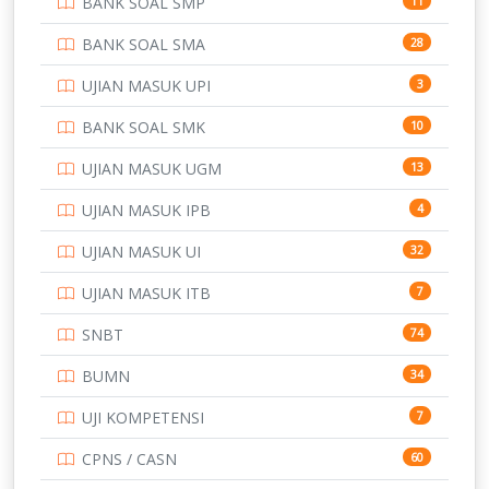
BANK SOAL SMP
11
POLRI
169
BANK SOAL SMA
28
POLTEK SSN
7
UJIAN MASUK UPI
3
PTDI STTD
4
BANK SOAL SMK
10
SD
133
UJIAN MASUK UGM
13
SMA
146
UJIAN MASUK IPB
4
SMK
231
UJIAN MASUK UI
32
SMP
134
UJIAN MASUK ITB
7
STIP
2
SNBT
74
TNI
153
BUMN
34
TOEFL
345
UJI KOMPETENSI
7
UNIVERSITAS AIRLANGGA
15
CPNS / CASN
60
UNIVERSITAS ANDALAS
16