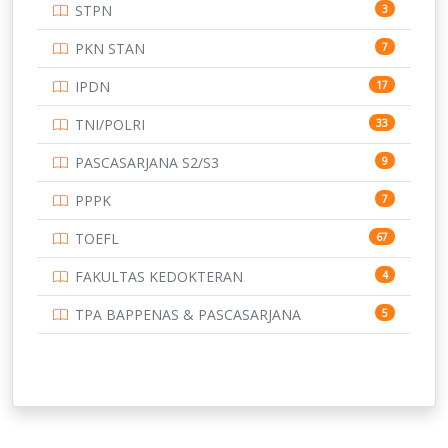
STPN
3
UNIVERSITAS BANGKA BELITUNG
15
PKN STAN
7
UNIVERSITAS BENGKULU
15
IPDN
17
UNIVERSITAS BORNEO TARAKAN
14
TNI/POLRI
33
UNIVERSITAS BRAWIJAYA
14
PASCASARJANA S2/S3
9
UNIVERSITAS CENDRAWASIH
14
PPPK
7
UNIVERSITAS DIPENOGORO
15
TOEFL
67
UNIVERSITAS GADJAH MADA
219
FAKULTAS KEDOKTERAN
4
UNIVERSITAS HALUOLEO
11
TPA BAPPENAS & PASCASARJANA
5
UNIVERSITAS INDONESIA
159
UNIVERSITAS JAMBI
13
UNIVERSITAS JEMBER
12
UNIVERSITAS JENDERAL SOEDIRMAN
11