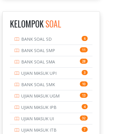
INSTITUT TEKNOLOGI
143
BANDUNG
KELOMPOK
SOAL
INSTITUT TEKNOLOGI
8
KALIMANTAN
BANK SOAL SD
6
INSTITUT TEKNOLOGI
10
SEPULUH NOVEMBER
BANK SOAL SMP
11
INSTITUT TEKNOLOGI
9
BANK SOAL SMA
28
SUMATERA
UJIAN MASUK UPI
3
IPDN / STPDN
148
BANK SOAL SMK
10
PENDIDIKAN
943
UJIAN MASUK UGM
13
PERBANKAN
3
UJIAN MASUK IPB
4
POLRI
169
UJIAN MASUK UI
32
POLTEK SSN
7
UJIAN MASUK ITB
7
PTDI STTD
4