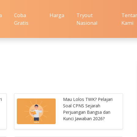
a
Coba
Harga
Tryout
Tenta
Gratis
Nasional
Kami
i
Mau Lolos TWK? Pelajari
Soal CPNS Sejarah
Perjuangan Bangsa dan
Kunci Jawaban 2026?