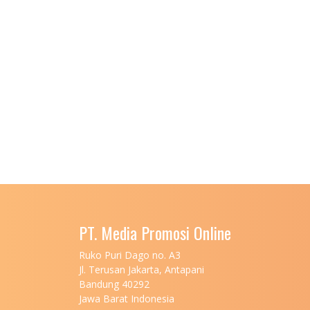
PT. Media Promosi Online
Ruko Puri Dago no. A3
Jl. Terusan Jakarta, Antapani
Bandung 40292
Jawa Barat Indonesia