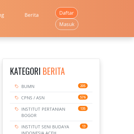
Daftar
ng
Berita
Masuk
KATEGORI
BERITA
BUMN
205
CPNS / ASN
576
INSTITUT PERTANIAN
135
BOGOR
INSTITUT SENI BUDAYA
13
INDONESIA ACEH