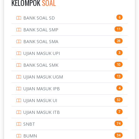
KELOMPOK
SOAL
PENDIDIKAN
943
BANK SOAL SD
6
PERBANKAN
3
BANK SOAL SMP
11
POLRI
169
BANK SOAL SMA
28
POLTEK SSN
7
UJIAN MASUK UPI
3
PTDI STTD
4
BANK SOAL SMK
10
SD
133
UJIAN MASUK UGM
13
SMA
146
UJIAN MASUK IPB
4
SMK
231
UJIAN MASUK UI
32
SMP
134
UJIAN MASUK ITB
7
STIP
2
SNBT
74
TNI
153
BUMN
34