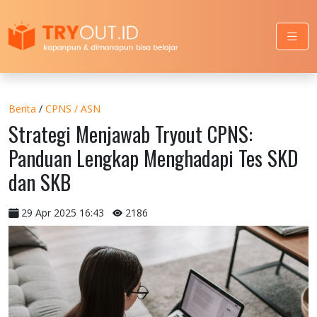
Berita
/
CPNS / ASN
Strategi Menjawab Tryout CPNS:
Panduan Lengkap Menghadapi Tes SKD
dan SKB
29 Apr 2025 16:43
2186