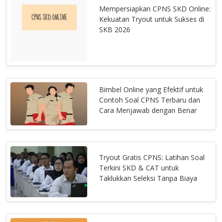
Mempersiapkan CPNS SKD Online:
Kekuatan Tryout untuk Sukses di
SKB 2026
Bimbel Online yang Efektif untuk
Contoh Soal CPNS Terbaru dan
Cara Menjawab dengan Benar
Tryout Gratis CPNS: Latihan Soal
Terkini SKD & CAT untuk
Taklukkan Seleksi Tanpa Biaya