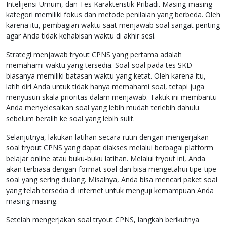
Intelijensi Umum, dan Tes Karakteristik Pribadi. Masing-masing
kategori memiliki fokus dan metode penilaian yang berbeda. Oleh
karena itu, pembagian waktu saat menjawab soal sangat penting
agar Anda tidak kehabisan waktu di akhir sesi.
Strategi menjawab tryout CPNS yang pertama adalah
memahami waktu yang tersedia. Soal-soal pada tes SKD
biasanya memiliki batasan waktu yang ketat. Oleh karena itu,
latih diri Anda untuk tidak hanya memahami soal, tetapi juga
menyusun skala prioritas dalam menjawab. Taktik ini membantu
Anda menyelesaikan soal yang lebih mudah terlebih dahulu
sebelum beralih ke soal yang lebih sulit.
Selanjutnya, lakukan latihan secara rutin dengan mengerjakan
soal tryout CPNS yang dapat diakses melalui berbagai platform
belajar online atau buku-buku latihan. Melalui tryout ini, Anda
akan terbiasa dengan format soal dan bisa mengetahui tipe-tipe
soal yang sering diulang. Misalnya, Anda bisa mencari paket soal
yang telah tersedia di internet untuk menguji kemampuan Anda
masing-masing.
Setelah mengerjakan soal tryout CPNS, langkah berikutnya