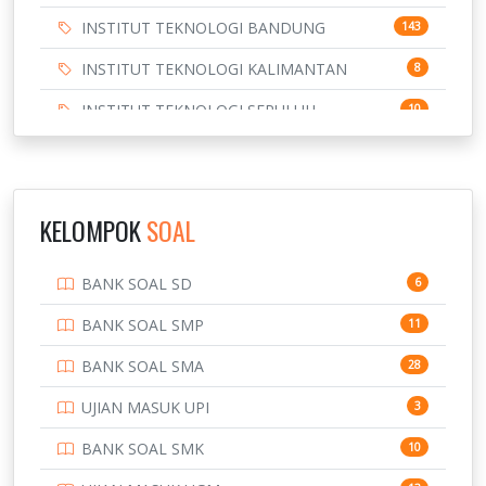
INSTITUT TEKNOLOGI BANDUNG
143
INSTITUT TEKNOLOGI KALIMANTAN
8
INSTITUT TEKNOLOGI SEPULUH
10
NOVEMBER
INSTITUT TEKNOLOGI SUMATERA
9
IPDN / STPDN
148
KELOMPOK
SOAL
PENDIDIKAN
943
BANK SOAL SD
6
PERBANKAN
3
BANK SOAL SMP
11
POLRI
169
BANK SOAL SMA
28
POLTEK SSN
7
UJIAN MASUK UPI
3
PTDI STTD
4
BANK SOAL SMK
10
SD
133