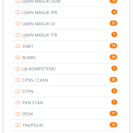
UJIAN MASUK UGM
13
SMA
146
UJIAN MASUK IPB
4
SMK
231
UJIAN MASUK UI
32
SMP
134
UJIAN MASUK ITB
7
STIP
2
SNBT
74
TNI
153
BUMN
34
TOEFL
345
UJI KOMPETENSI
7
UNIVERSITAS AIRLANGGA
15
CPNS / CASN
60
UNIVERSITAS ANDALAS
16
STPN
3
UNIVERSITAS BANGKA BELITUNG
15
PKN STAN
7
UNIVERSITAS BENGKULU
15
IPDN
17
UNIVERSITAS BORNEO TARAKAN
14
TNI/POLRI
33
UNIVERSITAS BRAWIJAYA
14