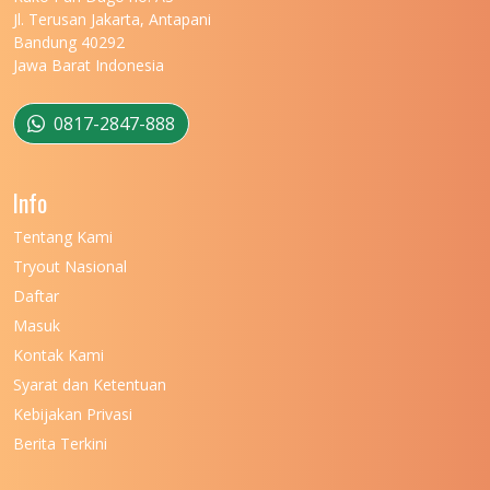
Jl. Terusan Jakarta, Antapani
UNIVERSITAS MATARAM
11
Bandung 40292
Jawa Barat Indonesia
UNIVERSITAS MULAWARMAN
12
UNIVERSITAS MUSAMUS
11
0817-2847-888
UNIVERSITAS NEGERI GANESHA
11
Info
UNIVERSITAS NEGERI GORONTALO
11
Tentang Kami
UNIVERSITAS NEGERI KHAIRUN
11
Tryout Nasional
UNIVERSITAS NEGERI MAKASSAR
11
Daftar
Masuk
UNIVERSITAS NEGERI MALANG
7
Kontak Kami
UNIVERSITAS NEGERI MANADO
7
Syarat dan Ketentuan
UNIVERSITAS NEGERI MEDAN
7
Kebijakan Privasi
Berita Terkini
UNIVERSITAS NEGERI PADANG
7