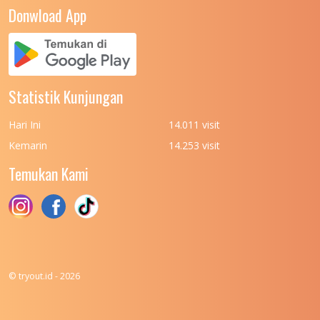
UNIVERSITAS NEGERI YOGYAKARTA
8
Donwload App
UNIVERSITAS NUSA CENDANA
7
UNIVERSITAS PADJADJARAN
11
UNIVERSITAS PALANGKARAYA
7
Statistik Kunjungan
UNIVERSITAS PATTIMURA
7
Hari Ini
14.011 visit
UNIVERSITAS PEMBANGUNAN NASIONAL
6
Kemarin
14.253 visit
(UPN) VETERAN JAKARTA
Temukan Kami
UNIVERSITAS PEMBANGUNAN NASIONAL
4
(UPN) VETERAN JAWA TIMUR
UNIVERSITAS PEMBANGUNAN NASIONAL
5
(UPN) VETERAN YOGYAKARTA
UNIVERSITAS PENDIDIKAN INDONESIA
112
© tryout.id - 2026
UNIVERSITAS PERTAHANAN INDONESIA
6
UNIVERSITAS RIAU
8