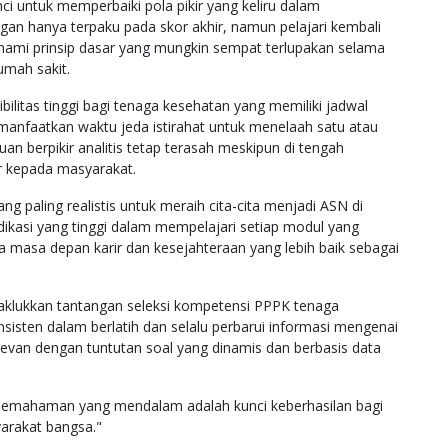
ci untuk memperbaiki pola pikir yang keliru dalam
ngan hanya terpaku pada skor akhir, namun pelajari kembali
hami prinsip dasar yang mungkin sempat terlupakan selama
umah sakit.
bilitas tinggi bagi tenaga kesehatan yang memiliki jadwal
manfaatkan waktu jeda istirahat untuk menelaah satu atau
 berpikir analitis tetap terasah meskipun di tengah
r kepada masyarakat.
g paling realistis untuk meraih cita-cita menjadi ASN di
ikasi yang tinggi dalam mempelajari setiap modul yang
a masa depan karir dan kesejahteraan yang lebih baik sebagai
enaklukkan tantangan seleksi kompetensi PPPK tenaga
sisten dalam berlatih dan selalu perbarui informasi mengenai
elevan dengan tuntutan soal yang dinamis dan berbasis data
n pemahaman yang mendalam adalah kunci keberhasilan bagi
yarakat bangsa."