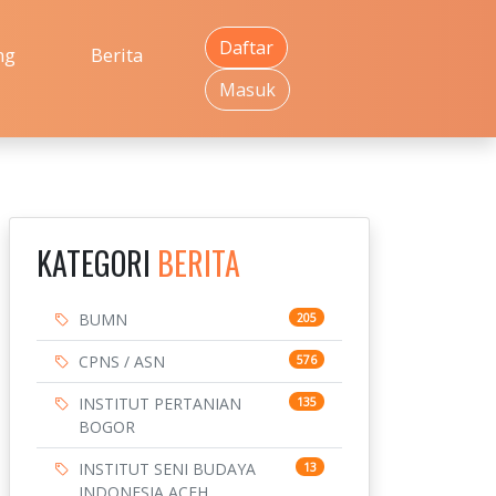
Daftar
ng
Berita
Masuk
KATEGORI
BERITA
BUMN
205
CPNS / ASN
576
INSTITUT PERTANIAN
135
BOGOR
INSTITUT SENI BUDAYA
13
INDONESIA ACEH