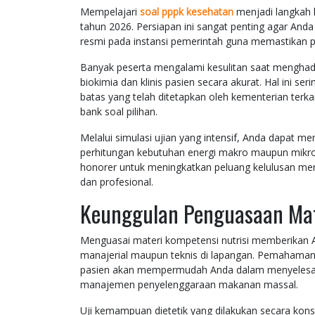
Mempelajari
soal pppk kesehatan
menjadi langkah kr
tahun 2026. Persiapan ini sangat penting agar And
resmi pada instansi pemerintah guna memastikan pe
Banyak peserta mengalami kesulitan saat menghada
biokimia dan klinis pasien secara akurat. Hal ini 
batas yang telah ditetapkan oleh kementerian terkait
bank soal pilihan.
Melalui simulasi ujian yang intensif, Anda dapat m
perhitungan kebutuhan energi makro maupun mikro. 
honorer untuk meningkatkan peluang kelulusan menj
dan profesional.
Keunggulan Penguasaan Mate
Menguasai materi kompetensi nutrisi memberikan A
manajerial maupun teknis di lapangan. Pemahaman
pasien akan mempermudah Anda dalam menyelesaikan
manajemen penyelenggaraan makanan massal.
Uji kemampuan dietetik yang dilakukan secara konsi