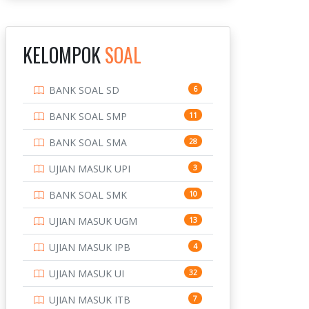
INSTITUT TEKNOLOGI
143
BANDUNG
KELOMPOK
SOAL
INSTITUT TEKNOLOGI
8
KALIMANTAN
BANK SOAL SD
6
INSTITUT TEKNOLOGI
10
SEPULUH NOVEMBER
BANK SOAL SMP
11
INSTITUT TEKNOLOGI
9
BANK SOAL SMA
28
SUMATERA
UJIAN MASUK UPI
3
IPDN / STPDN
148
BANK SOAL SMK
10
PENDIDIKAN
943
UJIAN MASUK UGM
13
PERBANKAN
3
UJIAN MASUK IPB
4
POLRI
169
UJIAN MASUK UI
32
POLTEK SSN
7
UJIAN MASUK ITB
7
PTDI STTD
4