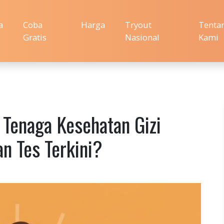
a
Coba
Harga
Tryout
Tenta
Gratis
Nasional
Kami
 Tenaga Kesehatan Gizi
n Tes Terkini?