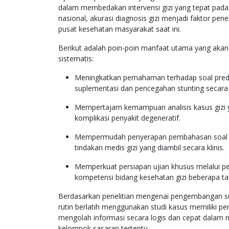
dalam membedakan intervensi gizi yang tepat pada 
nasional, akurasi diagnosis gizi menjadi faktor pe
pusat kesehatan masyarakat saat ini.
Berikut adalah poin-poin manfaat utama yang akan
sistematis:
Meningkatkan pemahaman terhadap soal predik
suplementasi dan pencegahan stunting secara 
Mempertajam kemampuan analisis kasus gizi y
komplikasi penyakit degeneratif.
Mempermudah penyerapan pembahasan soal fung
tindakan medis gizi yang diambil secara klinis.
Memperkuat persiapan ujian khusus melalui pe
kompetensi bidang kesehatan gizi beberapa tah
Berdasarkan penelitian mengenai pengembangan su
rutin berlatih menggunakan studi kasus memiliki perf
mengolah informasi secara logis dan cepat dalam m
kelompok sasaran tertentu.