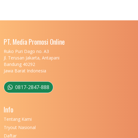
UNIVERSITAS JENDERAL SOEDIRMAN
11
UNIVERSITAS LAMBUNG MANGKURAT
11
UNIVERSITAS LAMPUNG
11
UNIVERSITAS MALIKUSSALEH
11
PT. Media Promosi Online
UNIVERSITAS MARITIM RAJA ALI HAJI
11
Ruko Puri Dago no. A3
Jl. Terusan Jakarta, Antapani
UNIVERSITAS MATARAM
11
Bandung 40292
Jawa Barat Indonesia
UNIVERSITAS MULAWARMAN
12
UNIVERSITAS MUSAMUS
11
0817-2847-888
UNIVERSITAS NEGERI GANESHA
11
Info
UNIVERSITAS NEGERI GORONTALO
11
Tentang Kami
UNIVERSITAS NEGERI KHAIRUN
11
Tryout Nasional
UNIVERSITAS NEGERI MAKASSAR
11
Daftar