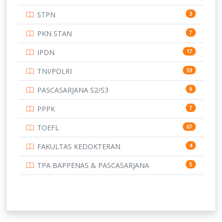
UNIVERSITAS ANDALAS
16
STPN
3
UNIVERSITAS BANGKA BELITUNG
15
PKN STAN
7
UNIVERSITAS BENGKULU
15
IPDN
17
UNIVERSITAS BORNEO TARAKAN
14
TNI/POLRI
33
UNIVERSITAS BRAWIJAYA
14
PASCASARJANA S2/S3
9
UNIVERSITAS CENDRAWASIH
14
PPPK
7
UNIVERSITAS DIPENOGORO
15
TOEFL
67
UNIVERSITAS GADJAH MADA
219
FAKULTAS KEDOKTERAN
4
UNIVERSITAS HALUOLEO
11
TPA BAPPENAS & PASCASARJANA
5
UNIVERSITAS INDONESIA
134
UNIVERSITAS JAMBI
13
UNIVERSITAS JEMBER
12