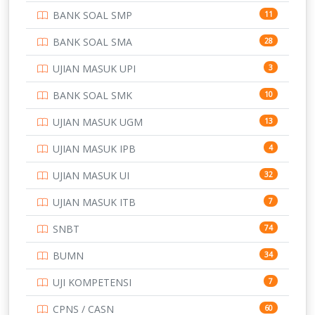
BANK SOAL SMP
11
POLRI
169
BANK SOAL SMA
28
POLTEK SSN
7
UJIAN MASUK UPI
3
PTDI STTD
4
BANK SOAL SMK
10
SD
133
UJIAN MASUK UGM
13
SMA
146
UJIAN MASUK IPB
4
SMK
231
UJIAN MASUK UI
32
SMP
134
UJIAN MASUK ITB
7
STIP
2
SNBT
74
TNI
153
BUMN
34
TOEFL
345
UJI KOMPETENSI
7
UNIVERSITAS AIRLANGGA
15
CPNS / CASN
60