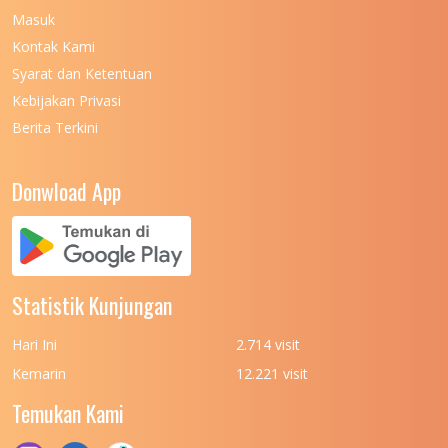
Masuk
UNIVERSITAS NEGERI MALANG
7
Kontak Kami
UNIVERSITAS NEGERI MANADO
7
Syarat dan Ketentuan
UNIVERSITAS NEGERI MEDAN
7
Kebijakan Privasi
Berita Terkini
UNIVERSITAS NEGERI PADANG
7
UNIVERSITAS NEGERI YOGYAKARTA
8
Donwload App
UNIVERSITAS NUSA CENDANA
7
UNIVERSITAS PADJADJARAN
11
UNIVERSITAS PALANGKARAYA
7
Statistik Kunjungan
UNIVERSITAS PATTIMURA
7
Hari Ini
2.714 visit
UNIVERSITAS PEMBANGUNAN NASIONAL
6
Kemarin
12.221 visit
(UPN) VETERAN JAKARTA
Temukan Kami
UNIVERSITAS PEMBANGUNAN NASIONAL
4
(UPN) VETERAN JAWA TIMUR