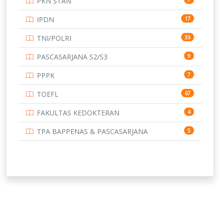
PKN STAN
UNIVERSITAS BENGKULU
15
IPDN
17
UNIVERSITAS BORNEO TARAKAN
14
TNI/POLRI
33
UNIVERSITAS BRAWIJAYA
14
PASCASARJANA S2/S3
9
UNIVERSITAS CENDRAWASIH
14
PPPK
7
UNIVERSITAS DIPENOGORO
15
TOEFL
67
UNIVERSITAS GADJAH MADA
219
FAKULTAS KEDOKTERAN
4
UNIVERSITAS HALUOLEO
11
TPA BAPPENAS & PASCASARJANA
5
UNIVERSITAS INDONESIA
134
UNIVERSITAS JAMBI
13
UNIVERSITAS JEMBER
12
UNIVERSITAS JENDERAL SOEDIRMAN
11
UNIVERSITAS LAMBUNG MANGKURAT
11