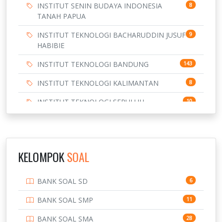
INSTITUT SENIN BUDAYA INDONESIA
8
TANAH PAPUA
INSTITUT TEKNOLOGI BACHARUDDIN JUSUF
9
HABIBIE
INSTITUT TEKNOLOGI BANDUNG
143
INSTITUT TEKNOLOGI KALIMANTAN
8
INSTITUT TEKNOLOGI SEPULUH
10
NOVEMBER
INSTITUT TEKNOLOGI SUMATERA
9
IPDN / STPDN
148
KELOMPOK
SOAL
PENDIDIKAN
943
BANK SOAL SD
6
PERBANKAN
3
BANK SOAL SMP
11
POLRI
169
BANK SOAL SMA
28