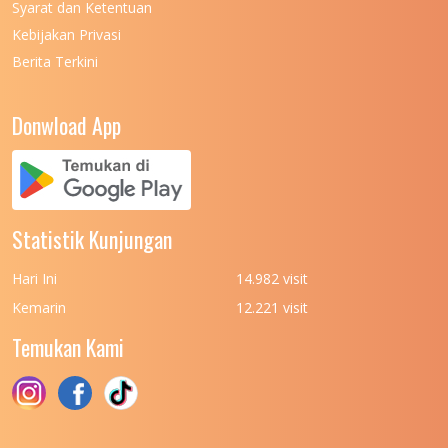
Syarat dan Ketentuan
UNIVERSITAS NEGERI MEDAN
7
Kebijakan Privasi
Berita Terkini
UNIVERSITAS NEGERI PADANG
7
UNIVERSITAS NEGERI YOGYAKARTA
8
Donwload App
UNIVERSITAS NUSA CENDANA
7
UNIVERSITAS PADJADJARAN
11
UNIVERSITAS PALANGKARAYA
7
Statistik Kunjungan
UNIVERSITAS PATTIMURA
7
Hari Ini
14.982 visit
UNIVERSITAS PEMBANGUNAN NASIONAL
6
Kemarin
12.221 visit
(UPN) VETERAN JAKARTA
Temukan Kami
UNIVERSITAS PEMBANGUNAN NASIONAL
4
(UPN) VETERAN JAWA TIMUR
UNIVERSITAS PEMBANGUNAN NASIONAL
5
(UPN) VETERAN YOGYAKARTA