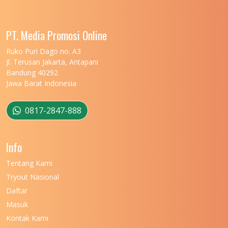
UNIVERSITAS LAMPUNG
11
UNIVERSITAS MALIKUSSALEH
11
PT. Media Promosi Online
UNIVERSITAS MARITIM RAJA ALI HAJI
11
Ruko Puri Dago no. A3
Jl. Terusan Jakarta, Antapani
UNIVERSITAS MATARAM
11
Bandung 40292
Jawa Barat Indonesia
UNIVERSITAS MULAWARMAN
12
UNIVERSITAS MUSAMUS
11
0817-2847-888
UNIVERSITAS NEGERI GANESHA
11
Info
UNIVERSITAS NEGERI GORONTALO
11
Tentang Kami
UNIVERSITAS NEGERI KHAIRUN
11
Tryout Nasional
UNIVERSITAS NEGERI MAKASSAR
11
Daftar
Masuk
UNIVERSITAS NEGERI MALANG
7
Kontak Kami
UNIVERSITAS NEGERI MANADO
7