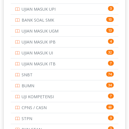
POLTEK SSN
7
UJIAN MASUK UPI
3
PTDI STTD
4
BANK SOAL SMK
10
SD
133
UJIAN MASUK UGM
13
SMA
146
UJIAN MASUK IPB
4
SMK
231
UJIAN MASUK UI
32
SMP
134
UJIAN MASUK ITB
7
STIP
2
SNBT
74
TNI
153
BUMN
34
TOEFL
345
UJI KOMPETENSI
7
UNIVERSITAS AIRLANGGA
15
CPNS / CASN
60
UNIVERSITAS ANDALAS
16
STPN
3
UNIVERSITAS BANGKA BELITUNG
15
7