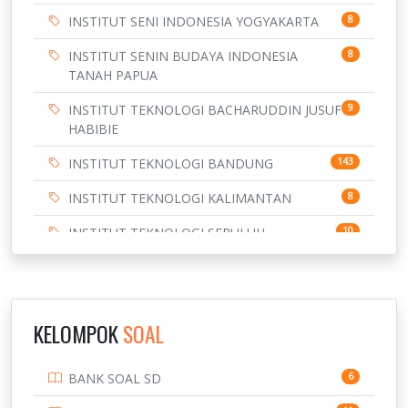
INSTITUT SENI INDONESIA YOGYAKARTA
8
INSTITUT SENIN BUDAYA INDONESIA
8
TANAH PAPUA
INSTITUT TEKNOLOGI BACHARUDDIN JUSUF
9
HABIBIE
INSTITUT TEKNOLOGI BANDUNG
143
INSTITUT TEKNOLOGI KALIMANTAN
8
INSTITUT TEKNOLOGI SEPULUH
10
NOVEMBER
INSTITUT TEKNOLOGI SUMATERA
9
IPDN / STPDN
148
KELOMPOK
SOAL
PENDIDIKAN
943
BANK SOAL SD
6
PERBANKAN
3