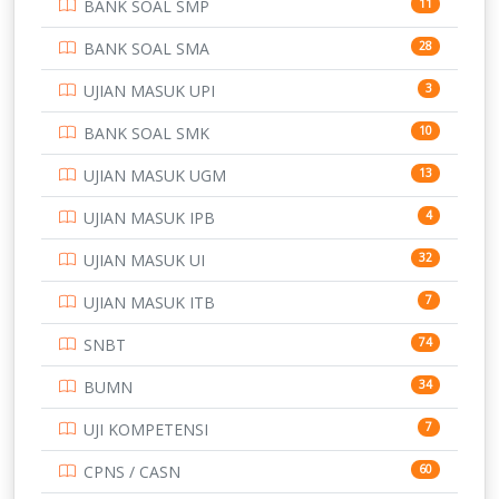
BANK SOAL SMP
11
POLRI
169
BANK SOAL SMA
28
POLTEK SSN
7
UJIAN MASUK UPI
3
PTDI STTD
4
BANK SOAL SMK
10
SD
133
UJIAN MASUK UGM
13
SMA
146
UJIAN MASUK IPB
4
SMK
231
UJIAN MASUK UI
32
SMP
134
UJIAN MASUK ITB
7
STIP
2
SNBT
74
TNI
153
BUMN
34
TOEFL
345
UJI KOMPETENSI
7
UNIVERSITAS AIRLANGGA
15
CPNS / CASN
60
UNIVERSITAS ANDALAS
16