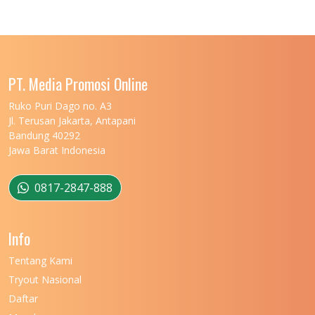
UNIVERSITAS LAMBUNG MANGKURAT
11
UNIVERSITAS LAMPUNG
11
UNIVERSITAS MALIKUSSALEH
11
PT. Media Promosi Online
UNIVERSITAS MARITIM RAJA ALI HAJI
11
Ruko Puri Dago no. A3
Jl. Terusan Jakarta, Antapani
UNIVERSITAS MATARAM
11
Bandung 40292
Jawa Barat Indonesia
UNIVERSITAS MULAWARMAN
12
UNIVERSITAS MUSAMUS
11
0817-2847-888
UNIVERSITAS NEGERI GANESHA
11
Info
UNIVERSITAS NEGERI GORONTALO
11
Tentang Kami
UNIVERSITAS NEGERI KHAIRUN
11
Tryout Nasional
UNIVERSITAS NEGERI MAKASSAR
11
Daftar