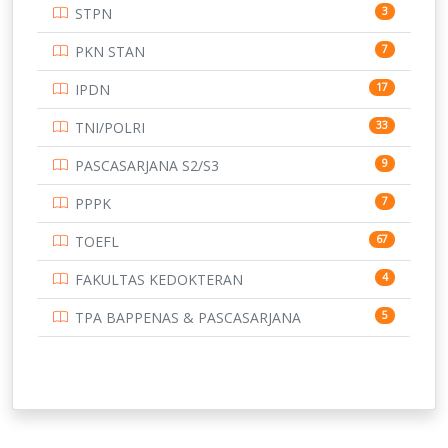
STPN
3
UNIVERSITAS BANGKA BELITUNG
15
PKN STAN
7
UNIVERSITAS BENGKULU
15
IPDN
17
UNIVERSITAS BORNEO TARAKAN
14
TNI/POLRI
33
UNIVERSITAS BRAWIJAYA
14
PASCASARJANA S2/S3
9
UNIVERSITAS CENDRAWASIH
14
PPPK
7
UNIVERSITAS DIPENOGORO
15
TOEFL
67
UNIVERSITAS GADJAH MADA
219
FAKULTAS KEDOKTERAN
4
UNIVERSITAS HALUOLEO
11
TPA BAPPENAS & PASCASARJANA
5
UNIVERSITAS INDONESIA
159
UNIVERSITAS JAMBI
13
UNIVERSITAS JEMBER
12
UNIVERSITAS JENDERAL SOEDIRMAN
11