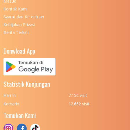
Masuk
UNIVERSITAS NEGERI MALANG
7
Kontak Kami
UNIVERSITAS NEGERI MANADO
7
Syarat dan Ketentuan
UNIVERSITAS NEGERI MEDAN
7
Kebijakan Privasi
Berita Terkini
UNIVERSITAS NEGERI PADANG
7
UNIVERSITAS NEGERI YOGYAKARTA
8
Donwload App
UNIVERSITAS NUSA CENDANA
7
UNIVERSITAS PADJADJARAN
11
UNIVERSITAS PALANGKARAYA
7
Statistik Kunjungan
UNIVERSITAS PATTIMURA
7
Hari Ini
7.156 visit
UNIVERSITAS PEMBANGUNAN NASIONAL
6
Kemarin
12.662 visit
(UPN) VETERAN JAKARTA
Temukan Kami
UNIVERSITAS PEMBANGUNAN NASIONAL
4
(UPN) VETERAN JAWA TIMUR