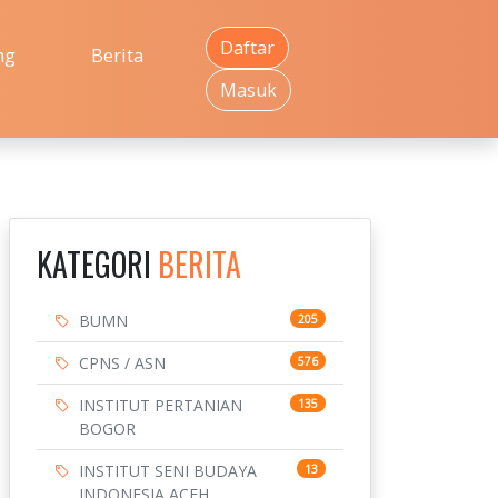
Daftar
ng
Berita
Masuk
KATEGORI
BERITA
BUMN
205
CPNS / ASN
576
INSTITUT PERTANIAN
135
BOGOR
INSTITUT SENI BUDAYA
13
INDONESIA ACEH