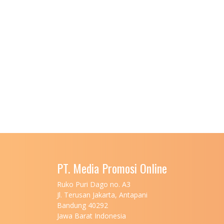
PT. Media Promosi Online
Ruko Puri Dago no. A3
Jl. Terusan Jakarta, Antapani
Bandung 40292
Jawa Barat Indonesia