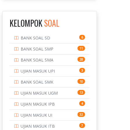
INSTITUT TEKNOLOGI
143
BANDUNG
KELOMPOK
SOAL
INSTITUT TEKNOLOGI
8
KALIMANTAN
BANK SOAL SD
6
INSTITUT TEKNOLOGI
10
SEPULUH NOVEMBER
BANK SOAL SMP
11
INSTITUT TEKNOLOGI
9
BANK SOAL SMA
28
SUMATERA
UJIAN MASUK UPI
3
IPDN / STPDN
148
BANK SOAL SMK
10
PENDIDIKAN
943
UJIAN MASUK UGM
13
PERBANKAN
3
UJIAN MASUK IPB
4
POLRI
169
UJIAN MASUK UI
32
POLTEK SSN
7
UJIAN MASUK ITB
7
PTDI STTD
4