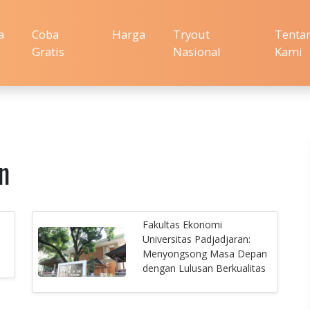
a
Coba
Harga
Tryout
Tenta
Gratis
Nasional
Kami
n
Fakultas Ekonomi
Universitas Padjadjaran:
Menyongsong Masa Depan
dengan Lulusan Berkualitas