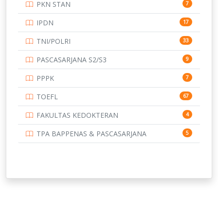
PKN STAN
7
UNIVERSITAS BENGKULU
15
IPDN
17
UNIVERSITAS BORNEO TARAKAN
14
TNI/POLRI
33
UNIVERSITAS BRAWIJAYA
14
PASCASARJANA S2/S3
9
UNIVERSITAS CENDRAWASIH
14
PPPK
7
UNIVERSITAS DIPENOGORO
15
TOEFL
67
UNIVERSITAS GADJAH MADA
219
FAKULTAS KEDOKTERAN
4
UNIVERSITAS HALUOLEO
11
TPA BAPPENAS & PASCASARJANA
5
UNIVERSITAS INDONESIA
134
UNIVERSITAS JAMBI
13
UNIVERSITAS JEMBER
12
UNIVERSITAS JENDERAL SOEDIRMAN
11
UNIVERSITAS LAMBUNG MANGKURAT
11