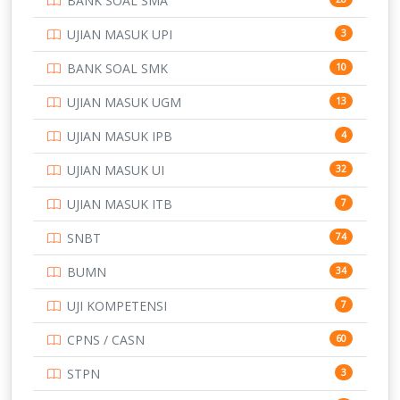
BANK SOAL SMA
POLTEK SSN
7
UJIAN MASUK UPI
3
PTDI STTD
4
BANK SOAL SMK
10
SD
133
UJIAN MASUK UGM
13
SMA
146
UJIAN MASUK IPB
4
SMK
231
UJIAN MASUK UI
32
SMP
134
UJIAN MASUK ITB
7
STIP
2
SNBT
74
TNI
153
BUMN
34
TOEFL
345
UJI KOMPETENSI
7
UNIVERSITAS AIRLANGGA
15
CPNS / CASN
60
UNIVERSITAS ANDALAS
16
STPN
3
UNIVERSITAS BANGKA BELITUNG
15