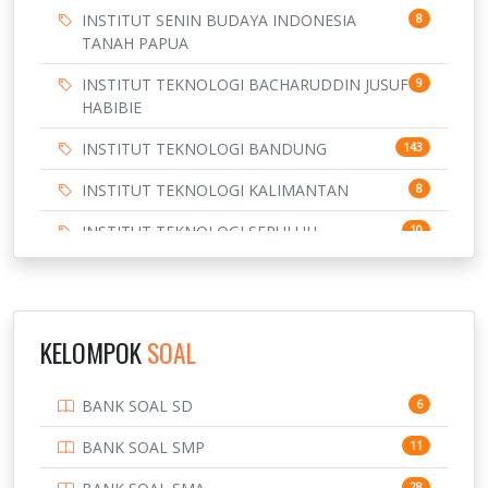
INSTITUT SENIN BUDAYA INDONESIA
8
TANAH PAPUA
INSTITUT TEKNOLOGI BACHARUDDIN JUSUF
9
HABIBIE
INSTITUT TEKNOLOGI BANDUNG
143
INSTITUT TEKNOLOGI KALIMANTAN
8
INSTITUT TEKNOLOGI SEPULUH
10
NOVEMBER
INSTITUT TEKNOLOGI SUMATERA
9
IPDN / STPDN
148
KELOMPOK
SOAL
PENDIDIKAN
943
BANK SOAL SD
6
PERBANKAN
3
BANK SOAL SMP
11
POLRI
169
28