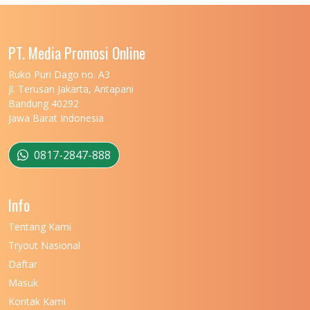
UNIVERSITAS LAMPUNG
11
UNIVERSITAS MALIKUSSALEH
11
PT. Media Promosi Online
UNIVERSITAS MARITIM RAJA ALI HAJI
11
Ruko Puri Dago no. A3
Jl. Terusan Jakarta, Antapani
UNIVERSITAS MATARAM
11
Bandung 40292
Jawa Barat Indonesia
UNIVERSITAS MULAWARMAN
12
UNIVERSITAS MUSAMUS
11
0817-2847-888
UNIVERSITAS NEGERI GANESHA
11
Info
UNIVERSITAS NEGERI GORONTALO
11
Tentang Kami
UNIVERSITAS NEGERI KHAIRUN
11
Tryout Nasional
UNIVERSITAS NEGERI MAKASSAR
11
Daftar
Masuk
UNIVERSITAS NEGERI MALANG
7
Kontak Kami
UNIVERSITAS NEGERI MANADO
7