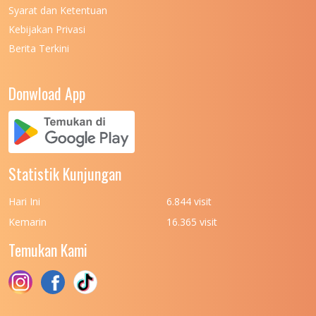
Syarat dan Ketentuan
UNIVERSITAS NEGERI MEDAN
7
Kebijakan Privasi
Berita Terkini
UNIVERSITAS NEGERI PADANG
7
UNIVERSITAS NEGERI YOGYAKARTA
8
Donwload App
UNIVERSITAS NUSA CENDANA
7
UNIVERSITAS PADJADJARAN
11
UNIVERSITAS PALANGKARAYA
7
Statistik Kunjungan
UNIVERSITAS PATTIMURA
7
Hari Ini
6.844 visit
UNIVERSITAS PEMBANGUNAN NASIONAL
6
Kemarin
16.365 visit
(UPN) VETERAN JAKARTA
Temukan Kami
UNIVERSITAS PEMBANGUNAN NASIONAL
4
(UPN) VETERAN JAWA TIMUR
UNIVERSITAS PEMBANGUNAN NASIONAL
5
(UPN) VETERAN YOGYAKARTA