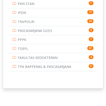
PKN STAN
7
UNIVERSITAS BENGKULU
15
IPDN
17
UNIVERSITAS BORNEO TARAKAN
14
TNI/POLRI
33
UNIVERSITAS BRAWIJAYA
14
PASCASARJANA S2/S3
9
UNIVERSITAS CENDRAWASIH
14
PPPK
7
UNIVERSITAS DIPENOGORO
15
TOEFL
67
UNIVERSITAS GADJAH MADA
219
FAKULTAS KEDOKTERAN
4
UNIVERSITAS HALUOLEO
11
TPA BAPPENAS & PASCASARJANA
5
UNIVERSITAS INDONESIA
159
UNIVERSITAS JAMBI
13
UNIVERSITAS JEMBER
12
UNIVERSITAS JENDERAL SOEDIRMAN
11
UNIVERSITAS LAMBUNG MANGKURAT
11