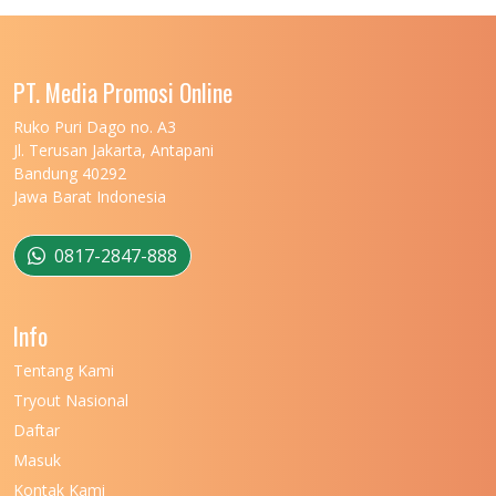
UNIVERSITAS LAMPUNG
11
UNIVERSITAS MALIKUSSALEH
11
PT. Media Promosi Online
UNIVERSITAS MARITIM RAJA ALI HAJI
11
Ruko Puri Dago no. A3
Jl. Terusan Jakarta, Antapani
UNIVERSITAS MATARAM
11
Bandung 40292
Jawa Barat Indonesia
UNIVERSITAS MULAWARMAN
12
UNIVERSITAS MUSAMUS
11
0817-2847-888
UNIVERSITAS NEGERI GANESHA
11
Info
UNIVERSITAS NEGERI GORONTALO
11
Tentang Kami
UNIVERSITAS NEGERI KHAIRUN
11
Tryout Nasional
UNIVERSITAS NEGERI MAKASSAR
11
Daftar
Masuk
UNIVERSITAS NEGERI MALANG
7
Kontak Kami