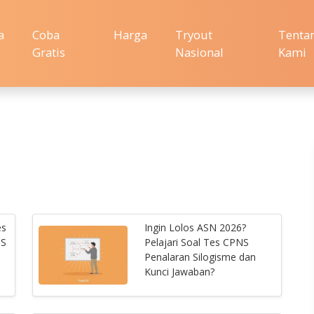
a
Coba
Harga
Tryout
Tenta
Gratis
Nasional
Kami
es
Ingin Lolos ASN 2026?
NS
Pelajari Soal Tes CPNS
Penalaran Silogisme dan
Kunci Jawaban?