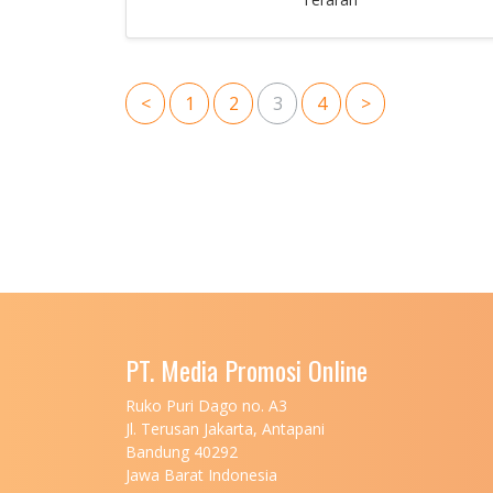
<
1
2
3
4
>
PT. Media Promosi Online
Ruko Puri Dago no. A3
Jl. Terusan Jakarta, Antapani
Bandung 40292
Jawa Barat Indonesia