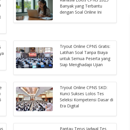
n
Banyak yang Terbantu
dengan Soal Online Ini
l
Tryout Online CPNS Gratis:
5
Latihan Soal Tanpa Biaya
ya
untuk Semua Peserta yang
Siap Menghadapi Ujian
e
Tryout Online CPNS SKD:
u
Kunci Sukses Lolos Tes
6
Seleksi Kompetensi Dasar di
Era Digital
us
Pantau Terus Jadwal Tes