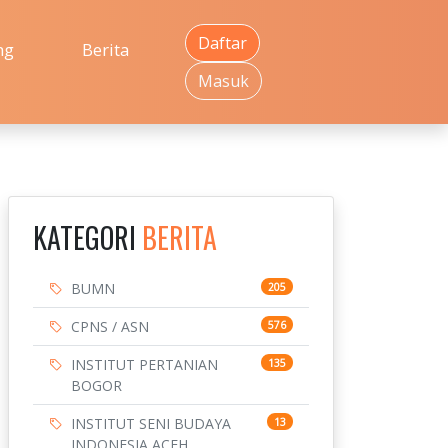
Daftar
ng
Berita
Masuk
KATEGORI
BERITA
BUMN
205
CPNS / ASN
576
INSTITUT PERTANIAN
135
BOGOR
INSTITUT SENI BUDAYA
13
INDONESIA ACEH