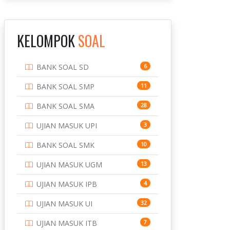
INSTITUT TEKNOLOGI
143
BANDUNG
KELOMPOK
SOAL
INSTITUT TEKNOLOGI
8
KALIMANTAN
BANK SOAL SD
6
INSTITUT TEKNOLOGI
10
SEPULUH NOVEMBER
BANK SOAL SMP
11
INSTITUT TEKNOLOGI
9
BANK SOAL SMA
28
SUMATERA
UJIAN MASUK UPI
3
IPDN / STPDN
148
BANK SOAL SMK
10
PENDIDIKAN
943
UJIAN MASUK UGM
13
PERBANKAN
3
UJIAN MASUK IPB
4
POLRI
169
UJIAN MASUK UI
32
POLTEK SSN
7
UJIAN MASUK ITB
7
PTDI STTD
4