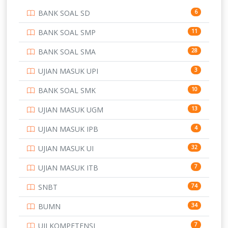
PENDIDIKAN
BANK SOAL SD
6
PERBANKAN
3
BANK SOAL SMP
11
POLRI
169
BANK SOAL SMA
28
POLTEK SSN
7
UJIAN MASUK UPI
3
PTDI STTD
4
BANK SOAL SMK
10
SD
133
UJIAN MASUK UGM
13
SMA
146
UJIAN MASUK IPB
4
SMK
231
UJIAN MASUK UI
32
SMP
134
UJIAN MASUK ITB
7
STIP
2
SNBT
74
TNI
153
BUMN
34
TOEFL
345
UJI KOMPETENSI
7