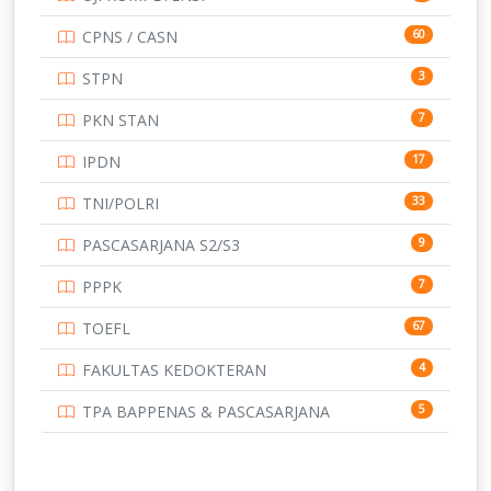
UNIVERSITAS AIRLANGGA
15
CPNS / CASN
60
UNIVERSITAS ANDALAS
16
STPN
3
UNIVERSITAS BANGKA BELITUNG
15
PKN STAN
7
UNIVERSITAS BENGKULU
15
IPDN
17
UNIVERSITAS BORNEO TARAKAN
14
TNI/POLRI
33
UNIVERSITAS BRAWIJAYA
14
PASCASARJANA S2/S3
9
UNIVERSITAS CENDRAWASIH
14
PPPK
7
UNIVERSITAS DIPENOGORO
15
TOEFL
67
UNIVERSITAS GADJAH MADA
219
FAKULTAS KEDOKTERAN
4
UNIVERSITAS HALUOLEO
11
TPA BAPPENAS & PASCASARJANA
5
UNIVERSITAS INDONESIA
134
UNIVERSITAS JAMBI
13