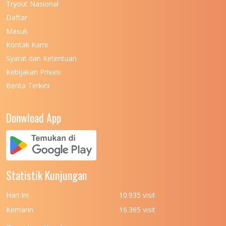
Tryout Nasional
UNIVERSITAS NEGERI MAKASSAR
11
Daftar
Masuk
UNIVERSITAS NEGERI MALANG
7
Kontak Kami
UNIVERSITAS NEGERI MANADO
7
Syarat dan Ketentuan
UNIVERSITAS NEGERI MEDAN
7
Kebijakan Privasi
Berita Terkini
UNIVERSITAS NEGERI PADANG
7
UNIVERSITAS NEGERI YOGYAKARTA
8
Donwload App
UNIVERSITAS NUSA CENDANA
7
UNIVERSITAS PADJADJARAN
11
UNIVERSITAS PALANGKARAYA
7
Statistik Kunjungan
UNIVERSITAS PATTIMURA
7
Hari Ini
10.935 visit
UNIVERSITAS PEMBANGUNAN NASIONAL
6
Kemarin
16.365 visit
(UPN) VETERAN JAKARTA