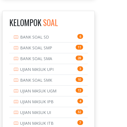
INSTITUT TEKNOLOGI
143
BANDUNG
KELOMPOK
SOAL
INSTITUT TEKNOLOGI
8
KALIMANTAN
BANK SOAL SD
6
INSTITUT TEKNOLOGI
10
SEPULUH NOVEMBER
BANK SOAL SMP
11
INSTITUT TEKNOLOGI
9
BANK SOAL SMA
28
SUMATERA
UJIAN MASUK UPI
3
IPDN / STPDN
148
BANK SOAL SMK
10
PENDIDIKAN
943
UJIAN MASUK UGM
13
PERBANKAN
3
UJIAN MASUK IPB
4
POLRI
169
UJIAN MASUK UI
32
POLTEK SSN
7
UJIAN MASUK ITB
7
PTDI STTD
4