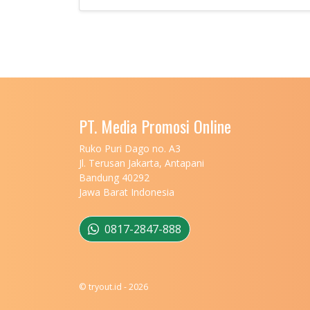
PT. Media Promosi Online
Ruko Puri Dago no. A3
Jl. Terusan Jakarta, Antapani
Bandung 40292
Jawa Barat Indonesia
0817-2847-888
© tryout.id - 2026