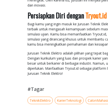
meningkat. Oleh karena itu, jurusan ini menjadi pili
dan inovasi.
Persiapkan Diri dengan
Tryout.id
Bagi kamu yang ingin masuk ke Jurusan Teknik Elek
terbaik untuk mengasah kemampuan sebelum masuk 
simulasi ujian. Kamu bisa memanfaatkan Tryout.id,
simulasi yang dirancang khusus untuk membantu cal
kamu bisa meningkatkan pemahaman dan kesiapan 
Jurusan Teknik Elektro adalah pilihan yang tepat bag
Dengan kurikulum yang luas dan prospek karier yan
besar untuk berkarier di berbagai industri. Namun, 
diperlukan. Manfaatkan Tryout.id sebagai platform
Jurusan Teknik Elektro!
#Tagar
TeknikElektro
KarierTeknologi
CalonMahas