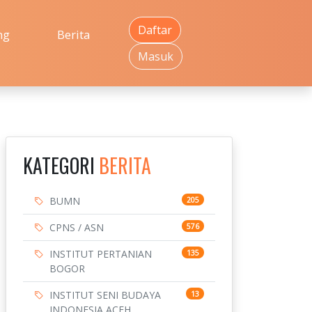
Daftar
ng
Berita
Masuk
KATEGORI
BERITA
BUMN
205
CPNS / ASN
576
INSTITUT PERTANIAN
135
BOGOR
INSTITUT SENI BUDAYA
13
INDONESIA ACEH