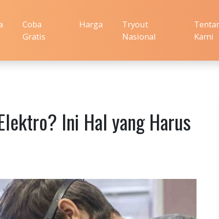
a
Coba
Harga
Tryout
Tenta
Gratis
Nasional
Kami
Elektro? Ini Hal yang Harus