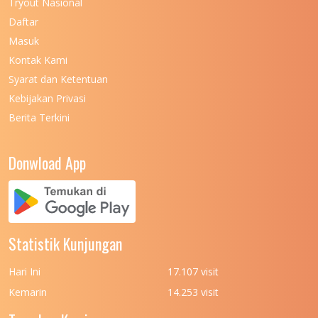
Tryout Nasional
UNIVERSITAS NEGERI MAKASSAR
11
Daftar
Masuk
UNIVERSITAS NEGERI MALANG
7
Kontak Kami
UNIVERSITAS NEGERI MANADO
7
Syarat dan Ketentuan
UNIVERSITAS NEGERI MEDAN
7
Kebijakan Privasi
Berita Terkini
UNIVERSITAS NEGERI PADANG
7
UNIVERSITAS NEGERI YOGYAKARTA
8
Donwload App
UNIVERSITAS NUSA CENDANA
7
UNIVERSITAS PADJADJARAN
11
UNIVERSITAS PALANGKARAYA
7
Statistik Kunjungan
UNIVERSITAS PATTIMURA
7
Hari Ini
17.107 visit
UNIVERSITAS PEMBANGUNAN NASIONAL
6
Kemarin
14.253 visit
(UPN) VETERAN JAKARTA