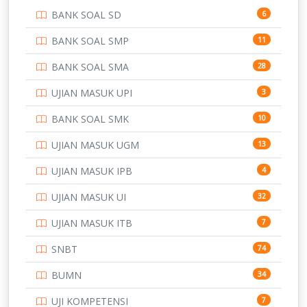
BANK SOAL SD
6
PERBANKAN
3
BANK SOAL SMP
11
POLRI
169
BANK SOAL SMA
28
POLTEK SSN
7
UJIAN MASUK UPI
3
PTDI STTD
4
BANK SOAL SMK
10
SD
133
UJIAN MASUK UGM
13
SMA
146
UJIAN MASUK IPB
4
SMK
231
UJIAN MASUK UI
32
SMP
134
UJIAN MASUK ITB
7
STIP
2
SNBT
74
TNI
153
BUMN
34
TOEFL
345
UJI KOMPETENSI
7