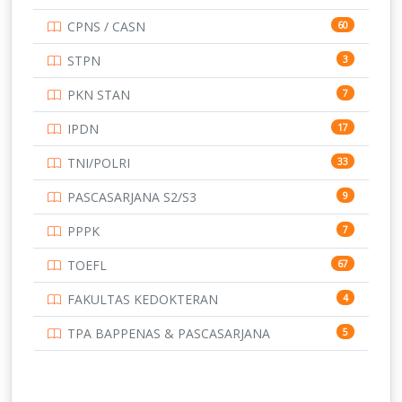
UNIVERSITAS AIRLANGGA
15
CPNS / CASN
60
UNIVERSITAS ANDALAS
16
STPN
3
UNIVERSITAS BANGKA BELITUNG
15
PKN STAN
7
UNIVERSITAS BENGKULU
15
IPDN
17
UNIVERSITAS BORNEO TARAKAN
14
TNI/POLRI
33
UNIVERSITAS BRAWIJAYA
14
PASCASARJANA S2/S3
9
UNIVERSITAS CENDRAWASIH
14
PPPK
7
UNIVERSITAS DIPENOGORO
15
TOEFL
67
UNIVERSITAS GADJAH MADA
219
FAKULTAS KEDOKTERAN
4
UNIVERSITAS HALUOLEO
11
TPA BAPPENAS & PASCASARJANA
5
UNIVERSITAS INDONESIA
159
UNIVERSITAS JAMBI
13