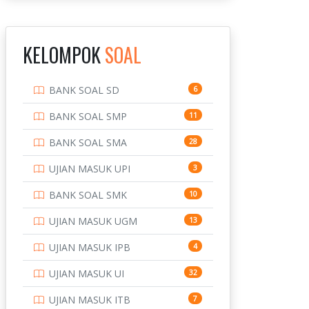
INSTITUT TEKNOLOGI
143
BANDUNG
KELOMPOK
SOAL
INSTITUT TEKNOLOGI
8
KALIMANTAN
BANK SOAL SD
6
INSTITUT TEKNOLOGI
10
SEPULUH NOVEMBER
BANK SOAL SMP
11
INSTITUT TEKNOLOGI
9
BANK SOAL SMA
28
SUMATERA
UJIAN MASUK UPI
3
IPDN / STPDN
148
BANK SOAL SMK
10
PENDIDIKAN
943
UJIAN MASUK UGM
13
PERBANKAN
3
UJIAN MASUK IPB
4
POLRI
169
UJIAN MASUK UI
32
POLTEK SSN
7
UJIAN MASUK ITB
7
PTDI STTD
4