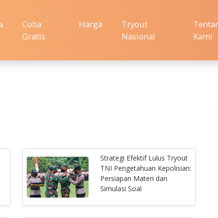
a
Coba
Harga
Tryout
Tenta
Gratis
Nasional
Kami
Strategi Efektif Lulus Tryout
TNI Pengetahuan Kepolisian:
Persiapan Materi dan
Simulasi Soal