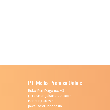
PT. Media Promosi Online
Ruko Puri Dago no. A3
Jl. Terusan Jakarta, Antapani
Bandung 40292
Jawa Barat Indonesia