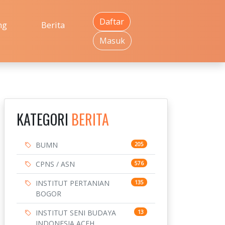
Daftar
ng
Berita
Masuk
KATEGORI
BERITA
BUMN
205
CPNS / ASN
576
INSTITUT PERTANIAN
135
BOGOR
INSTITUT SENI BUDAYA
13
INDONESIA ACEH