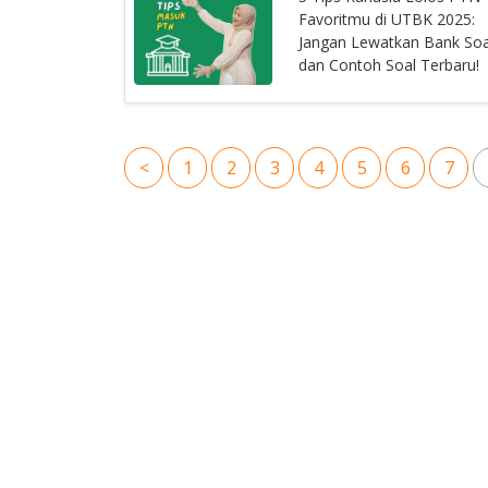
Favoritmu di UTBK 2025:
Jangan Lewatkan Bank Soa
dan Contoh Soal Terbaru!
<
1
2
3
4
5
6
7