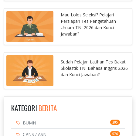
Mau Lolos Seleksi? Pelajari
Persiapan Tes Pengetahuan
Umum TNI 2026 dan Kunci
Jawaban?
Sudah Pelajari Latihan Tes Bakat
Skolastik TNI Bahasa Inggris 2026
dan Kunci Jawaban?
KATEGORI
BERITA
BUMN
205
CPNS / ASN
576