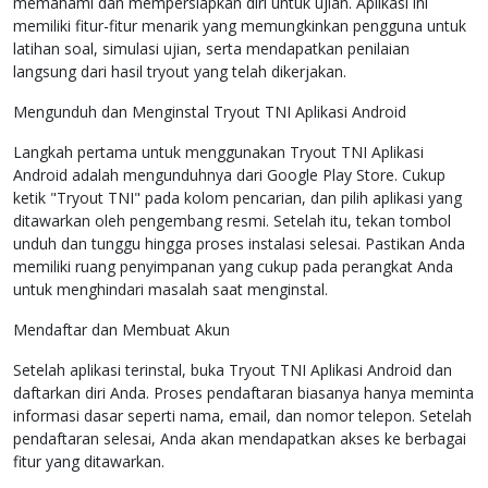
memahami dan mempersiapkan diri untuk ujian. Aplikasi ini
memiliki fitur-fitur menarik yang memungkinkan pengguna untuk
latihan soal, simulasi ujian, serta mendapatkan penilaian
langsung dari hasil tryout yang telah dikerjakan.
Mengunduh dan Menginstal Tryout TNI Aplikasi Android
Langkah pertama untuk menggunakan Tryout TNI Aplikasi
Android adalah mengunduhnya dari Google Play Store. Cukup
ketik "Tryout TNI" pada kolom pencarian, dan pilih aplikasi yang
ditawarkan oleh pengembang resmi. Setelah itu, tekan tombol
unduh dan tunggu hingga proses instalasi selesai. Pastikan Anda
memiliki ruang penyimpanan yang cukup pada perangkat Anda
untuk menghindari masalah saat menginstal.
Mendaftar dan Membuat Akun
Setelah aplikasi terinstal, buka Tryout TNI Aplikasi Android dan
daftarkan diri Anda. Proses pendaftaran biasanya hanya meminta
informasi dasar seperti nama, email, dan nomor telepon. Setelah
pendaftaran selesai, Anda akan mendapatkan akses ke berbagai
fitur yang ditawarkan.