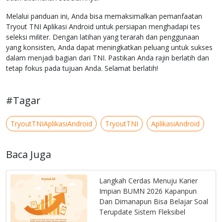
Melalui panduan ini, Anda bisa memaksimalkan pemanfaatan
Tryout TNI Aplikasi Android untuk persiapan menghadapi tes
seleksi militer. Dengan latihan yang terarah dan penggunaan
yang konsisten, Anda dapat meningkatkan peluang untuk sukses
dalam menjadi bagian dari TNI. Pastikan Anda rajin berlatih dan
tetap fokus pada tujuan Anda. Selamat berlatih!
#Tagar
TryoutTNIAplikasiAndroid
TryoutTNI
AplikasiAndroid
Baca Juga
Langkah Cerdas Menuju Karier
Impian BUMN 2026 Kapanpun
Dan Dimanapun Bisa Belajar Soal
Terupdate Sistem Fleksibel