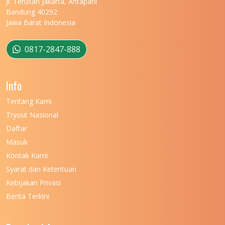
Jl. Terusan Jakarta, Antapani
UNIVERSITAS MATARAM
11
Bandung 40292
Jawa Barat Indonesia
UNIVERSITAS MULAWARMAN
12
UNIVERSITAS MUSAMUS
11
0817-2847-888
UNIVERSITAS NEGERI GANESHA
11
Info
UNIVERSITAS NEGERI GORONTALO
11
Tentang Kami
UNIVERSITAS NEGERI KHAIRUN
11
Tryout Nasional
UNIVERSITAS NEGERI MAKASSAR
11
Daftar
Masuk
UNIVERSITAS NEGERI MALANG
7
Kontak Kami
UNIVERSITAS NEGERI MANADO
7
Syarat dan Ketentuan
UNIVERSITAS NEGERI MEDAN
7
Kebijakan Privasi
Berita Terkini
UNIVERSITAS NEGERI PADANG
7
UNIVERSITAS NEGERI YOGYAKARTA
8