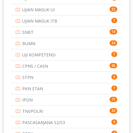
SMK
231
UJIAN MASUK UI
32
SMP
134
UJIAN MASUK ITB
7
STIP
2
SNBT
74
TNI
153
BUMN
34
TOEFL
345
UJI KOMPETENSI
7
UNIVERSITAS AIRLANGGA
15
CPNS / CASN
60
UNIVERSITAS ANDALAS
16
STPN
3
UNIVERSITAS BANGKA BELITUNG
15
PKN STAN
7
UNIVERSITAS BENGKULU
15
IPDN
17
UNIVERSITAS BORNEO TARAKAN
14
TNI/POLRI
33
UNIVERSITAS BRAWIJAYA
14
PASCASARJANA S2/S3
9
UNIVERSITAS CENDRAWASIH
14