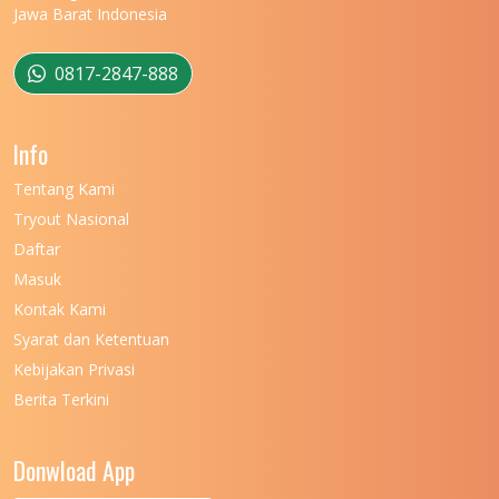
Jawa Barat Indonesia
UNIVERSITAS MULAWARMAN
12
UNIVERSITAS MUSAMUS
11
0817-2847-888
UNIVERSITAS NEGERI GANESHA
11
Info
UNIVERSITAS NEGERI GORONTALO
11
Tentang Kami
UNIVERSITAS NEGERI KHAIRUN
11
Tryout Nasional
UNIVERSITAS NEGERI MAKASSAR
11
Daftar
Masuk
UNIVERSITAS NEGERI MALANG
7
Kontak Kami
UNIVERSITAS NEGERI MANADO
7
Syarat dan Ketentuan
UNIVERSITAS NEGERI MEDAN
7
Kebijakan Privasi
Berita Terkini
UNIVERSITAS NEGERI PADANG
7
UNIVERSITAS NEGERI YOGYAKARTA
8
Donwload App
UNIVERSITAS NUSA CENDANA
7