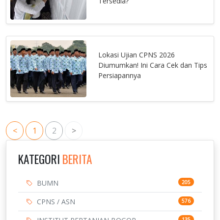
Tersedia?
Lokasi Ujian CPNS 2026
Diumumkan! Ini Cara Cek dan Tips
Persiapannya
<
1
2
>
KATEGORI
BERITA
BUMN
205
CPNS / ASN
576
135