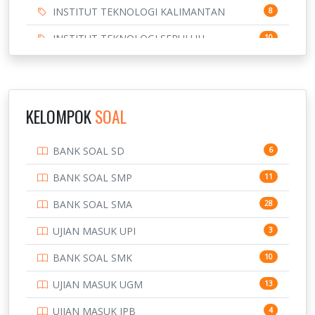
INSTITUT TEKNOLOGI KALIMANTAN
8
INSTITUT TEKNOLOGI SEPULUH
10
NOVEMBER
INSTITUT TEKNOLOGI SUMATERA
9
IPDN / STPDN
148
KELOMPOK
SOAL
PENDIDIKAN
943
BANK SOAL SD
6
PERBANKAN
3
BANK SOAL SMP
11
POLRI
169
BANK SOAL SMA
28
POLTEK SSN
7
UJIAN MASUK UPI
3
PTDI STTD
4
BANK SOAL SMK
10
SD
133
UJIAN MASUK UGM
13
SMA
146
UJIAN MASUK IPB
4