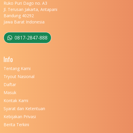
UNIVERSITAS MARITIM RAJA ALI HAJI
11
Ruko Puri Dago no. A3
Jl. Terusan Jakarta, Antapani
UNIVERSITAS MATARAM
11
Bandung 40292
Jawa Barat Indonesia
UNIVERSITAS MULAWARMAN
12
UNIVERSITAS MUSAMUS
11
0817-2847-888
UNIVERSITAS NEGERI GANESHA
11
Info
UNIVERSITAS NEGERI GORONTALO
11
Tentang Kami
UNIVERSITAS NEGERI KHAIRUN
11
Tryout Nasional
UNIVERSITAS NEGERI MAKASSAR
11
Daftar
Masuk
UNIVERSITAS NEGERI MALANG
7
Kontak Kami
UNIVERSITAS NEGERI MANADO
7
Syarat dan Ketentuan
UNIVERSITAS NEGERI MEDAN
7
Kebijakan Privasi
Berita Terkini
UNIVERSITAS NEGERI PADANG
7