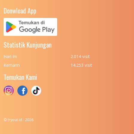
UNIVERSITAS NEGERI YOGYAKARTA
8
Donwload App
UNIVERSITAS NUSA CENDANA
7
UNIVERSITAS PADJADJARAN
11
UNIVERSITAS PALANGKARAYA
7
Statistik Kunjungan
UNIVERSITAS PATTIMURA
7
Hari Ini
2.014 visit
UNIVERSITAS PEMBANGUNAN NASIONAL
6
Kemarin
14.253 visit
(UPN) VETERAN JAKARTA
Temukan Kami
UNIVERSITAS PEMBANGUNAN NASIONAL
4
(UPN) VETERAN JAWA TIMUR
UNIVERSITAS PEMBANGUNAN NASIONAL
5
(UPN) VETERAN YOGYAKARTA
UNIVERSITAS PENDIDIKAN INDONESIA
112
© tryout.id - 2026
UNIVERSITAS PERTAHANAN INDONESIA
6