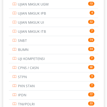
UJIAN MASUK UGM
13
SMA
146
UJIAN MASUK IPB
4
SMK
231
UJIAN MASUK UI
32
SMP
134
UJIAN MASUK ITB
7
STIP
2
SNBT
74
TNI
153
BUMN
34
TOEFL
345
UJI KOMPETENSI
7
UNIVERSITAS AIRLANGGA
15
CPNS / CASN
60
UNIVERSITAS ANDALAS
16
STPN
3
UNIVERSITAS BANGKA BELITUNG
15
PKN STAN
7
UNIVERSITAS BENGKULU
15
IPDN
17
UNIVERSITAS BORNEO TARAKAN
14
TNI/POLRI
33
14