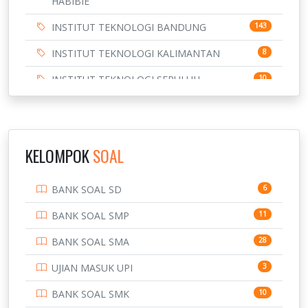
HABIBIE
INSTITUT TEKNOLOGI BANDUNG
143
INSTITUT TEKNOLOGI KALIMANTAN
8
INSTITUT TEKNOLOGI SEPULUH
10
NOVEMBER
INSTITUT TEKNOLOGI SUMATERA
9
IPDN / STPDN
148
KELOMPOK
SOAL
PENDIDIKAN
943
BANK SOAL SD
6
PERBANKAN
3
BANK SOAL SMP
11
POLRI
169
BANK SOAL SMA
28
POLTEK SSN
7
UJIAN MASUK UPI
3
PTDI STTD
4
BANK SOAL SMK
10
SD
133