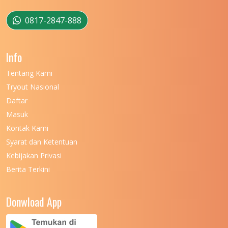
UNIVERSITAS MUSAMUS
11
0817-2847-888
UNIVERSITAS NEGERI GANESHA
11
Info
UNIVERSITAS NEGERI GORONTALO
11
Tentang Kami
UNIVERSITAS NEGERI KHAIRUN
11
Tryout Nasional
UNIVERSITAS NEGERI MAKASSAR
11
Daftar
Masuk
UNIVERSITAS NEGERI MALANG
7
Kontak Kami
UNIVERSITAS NEGERI MANADO
7
Syarat dan Ketentuan
UNIVERSITAS NEGERI MEDAN
7
Kebijakan Privasi
Berita Terkini
UNIVERSITAS NEGERI PADANG
7
UNIVERSITAS NEGERI YOGYAKARTA
8
Donwload App
UNIVERSITAS NUSA CENDANA
7