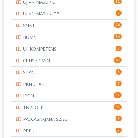
UJIAN MASUK UI
32
SMP
134
UJIAN MASUK ITB
7
STIP
2
SNBT
74
TNI
153
BUMN
34
TOEFL
345
UJI KOMPETENSI
7
UNIVERSITAS AIRLANGGA
15
CPNS / CASN
60
UNIVERSITAS ANDALAS
16
STPN
3
UNIVERSITAS BANGKA BELITUNG
15
PKN STAN
7
UNIVERSITAS BENGKULU
15
IPDN
17
UNIVERSITAS BORNEO TARAKAN
14
TNI/POLRI
33
UNIVERSITAS BRAWIJAYA
14
PASCASARJANA S2/S3
9
UNIVERSITAS CENDRAWASIH
14
PPPK
7
UNIVERSITAS DIPENOGORO
15