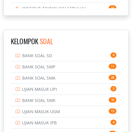
INSTITUT TEKNOLOGI SEPULUH
10
NOVEMBER
INSTITUT TEKNOLOGI SUMATERA
9
IPDN / STPDN
148
KELOMPOK
SOAL
PENDIDIKAN
943
BANK SOAL SD
6
PERBANKAN
3
BANK SOAL SMP
11
POLRI
169
BANK SOAL SMA
28
POLTEK SSN
7
UJIAN MASUK UPI
3
PTDI STTD
4
BANK SOAL SMK
10
SD
133
UJIAN MASUK UGM
13
SMA
146
UJIAN MASUK IPB
4
SMK
231