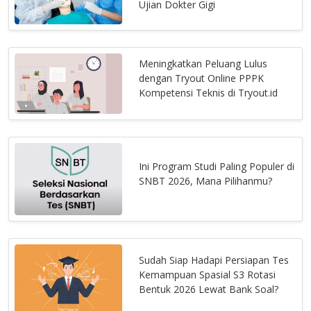
Ujian Dokter Gigi
Meningkatkan Peluang Lulus
dengan Tryout Online PPPK
Kompetensi Teknis di Tryout.id
Ini Program Studi Paling Populer di
SNBT 2026, Mana Pilihanmu?
Sudah Siap Hadapi Persiapan Tes
Kemampuan Spasial S3 Rotasi
Bentuk 2026 Lewat Bank Soal?