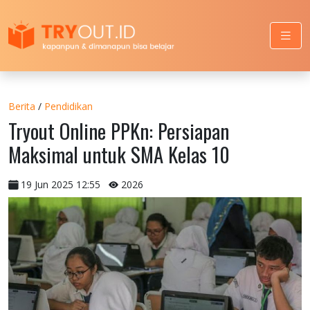
Berita
/
Pendidikan
Tryout Online PPKn: Persiapan
Maksimal untuk SMA Kelas 10
19 Jun 2025 12:55
2026