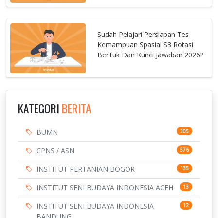
Sudah Pelajari Persiapan Tes
Kemampuan Spasial S3 Rotasi
Bentuk Dan Kunci Jawaban 2026?
KATEGORI
BERITA
BUMN
205
CPNS / ASN
576
INSTITUT PERTANIAN BOGOR
135
INSTITUT SENI BUDAYA INDONESIA ACEH
13
INSTITUT SENI BUDAYA INDONESIA
12
BANDUNG