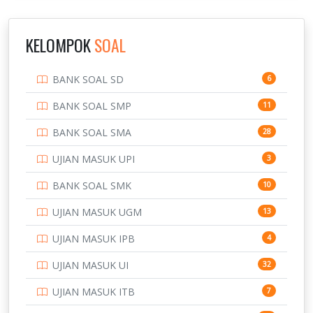
INSTITUT TEKNOLOGI SUMATERA
9
IPDN / STPDN
148
KELOMPOK
SOAL
PENDIDIKAN
943
BANK SOAL SD
6
PERBANKAN
3
BANK SOAL SMP
11
POLRI
169
BANK SOAL SMA
28
POLTEK SSN
7
UJIAN MASUK UPI
3
PTDI STTD
4
BANK SOAL SMK
10
SD
133
UJIAN MASUK UGM
13
SMA
146
UJIAN MASUK IPB
4
SMK
231
UJIAN MASUK UI
32
SMP
134
UJIAN MASUK ITB
7
STIP
2