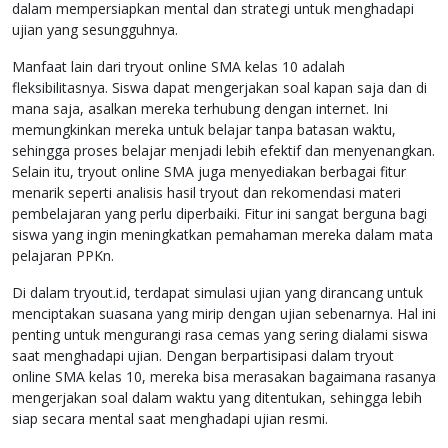
dalam mempersiapkan mental dan strategi untuk menghadapi
ujian yang sesungguhnya.
Manfaat lain dari tryout online SMA kelas 10 adalah
fleksibilitasnya. Siswa dapat mengerjakan soal kapan saja dan di
mana saja, asalkan mereka terhubung dengan internet. Ini
memungkinkan mereka untuk belajar tanpa batasan waktu,
sehingga proses belajar menjadi lebih efektif dan menyenangkan.
Selain itu, tryout online SMA juga menyediakan berbagai fitur
menarik seperti analisis hasil tryout dan rekomendasi materi
pembelajaran yang perlu diperbaiki. Fitur ini sangat berguna bagi
siswa yang ingin meningkatkan pemahaman mereka dalam mata
pelajaran PPKn.
Di dalam tryout.id, terdapat simulasi ujian yang dirancang untuk
menciptakan suasana yang mirip dengan ujian sebenarnya. Hal ini
penting untuk mengurangi rasa cemas yang sering dialami siswa
saat menghadapi ujian. Dengan berpartisipasi dalam tryout
online SMA kelas 10, mereka bisa merasakan bagaimana rasanya
mengerjakan soal dalam waktu yang ditentukan, sehingga lebih
siap secara mental saat menghadapi ujian resmi.