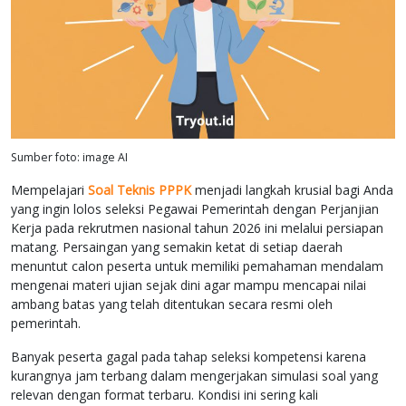
Sumber foto: image AI
Mempelajari
Soal Teknis PPPK
menjadi langkah krusial bagi Anda
yang ingin lolos seleksi Pegawai Pemerintah dengan Perjanjian
Kerja pada rekrutmen nasional tahun 2026 ini melalui persiapan
matang. Persaingan yang semakin ketat di setiap daerah
menuntut calon peserta untuk memiliki pemahaman mendalam
mengenai materi ujian sejak dini agar mampu mencapai nilai
ambang batas yang telah ditentukan secara resmi oleh
pemerintah.
Banyak peserta gagal pada tahap seleksi kompetensi karena
kurangnya jam terbang dalam mengerjakan simulasi soal yang
relevan dengan format terbaru. Kondisi ini sering kali