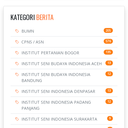
KATEGORI
BERITA
BUMN
205
CPNS / ASN
576
INSTITUT PERTANIAN BOGOR
135
INSTITUT SENI BUDAYA INDONESIA ACEH
13
INSTITUT SENI BUDAYA INDONESIA
12
BANDUNG
INSTITUT SENI INDONESIA DENPASAR
13
INSTITUT SENI INDONESIA PADANG
12
PANJANG
INSTITUT SENI INDONESIA SURAKARTA
9