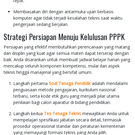
tepat.
Membiasakan diri dengan antarmuka ujian berbasis
komputer agar tidak terjadi kesalahan teknis saat waktu
pengerjaan sedang berjalan.
Strategi Persiapan Menuju Kelulusan PPPK
Persiapan yang efektif membutuhkan perencanaan yang matang
dan disiplin yang kuat agar semua materi dapat terserap dengan
baik. Anda disarankan untuk membuat jadwal belajar harian yang
mencakup seluruh komponen kompetensi, mulai dari aspek
teknis hingga manajerial yang bersifat umum.
Langkah pertama
Soal Tenaga Pendidik
adalah mendalami
penguasaan metode pengajaran, kurikulum nasional
terbaru, serta kode etik guru yang menjadi pilar utama
penilaian bagi calon aparatur di bidang pendidikan.
Langkah kedua
Tes Tenaga Teknis
mewajibkan Anda untuk
mempelajari spesifikasi jabatan secara detail, termasuk
prosedur operasional standar dan peraturan kementerian
yang memayungi formasi teknis yang Anda pilih.