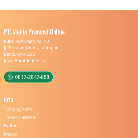
UNIVERSITAS LAMBUNG MANGKURAT
11
UNIVERSITAS LAMPUNG
11
UNIVERSITAS MALIKUSSALEH
11
PT. Media Promosi Online
UNIVERSITAS MARITIM RAJA ALI HAJI
11
Ruko Puri Dago no. A3
Jl. Terusan Jakarta, Antapani
UNIVERSITAS MATARAM
11
Bandung 40292
Jawa Barat Indonesia
UNIVERSITAS MULAWARMAN
12
UNIVERSITAS MUSAMUS
11
0817-2847-888
UNIVERSITAS NEGERI GANESHA
11
Info
UNIVERSITAS NEGERI GORONTALO
11
Tentang Kami
UNIVERSITAS NEGERI KHAIRUN
11
Tryout Nasional
UNIVERSITAS NEGERI MAKASSAR
11
Daftar
Masuk
UNIVERSITAS NEGERI MALANG
7