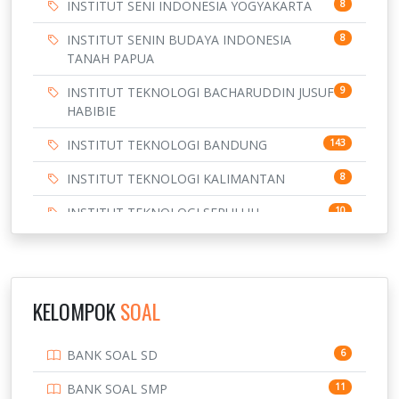
INSTITUT SENI INDONESIA YOGYAKARTA
8
INSTITUT SENIN BUDAYA INDONESIA
8
TANAH PAPUA
INSTITUT TEKNOLOGI BACHARUDDIN JUSUF
9
HABIBIE
INSTITUT TEKNOLOGI BANDUNG
143
INSTITUT TEKNOLOGI KALIMANTAN
8
INSTITUT TEKNOLOGI SEPULUH
10
NOVEMBER
INSTITUT TEKNOLOGI SUMATERA
9
IPDN / STPDN
148
KELOMPOK
SOAL
PENDIDIKAN
943
BANK SOAL SD
6
PERBANKAN
3
BANK SOAL SMP
11
169