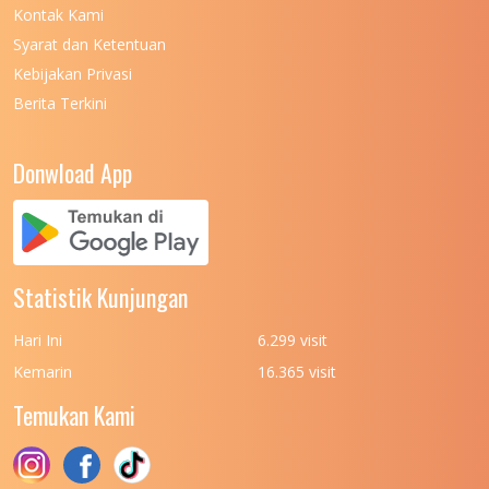
Kontak Kami
UNIVERSITAS NEGERI MANADO
7
Syarat dan Ketentuan
UNIVERSITAS NEGERI MEDAN
7
Kebijakan Privasi
Berita Terkini
UNIVERSITAS NEGERI PADANG
7
UNIVERSITAS NEGERI YOGYAKARTA
8
Donwload App
UNIVERSITAS NUSA CENDANA
7
UNIVERSITAS PADJADJARAN
11
UNIVERSITAS PALANGKARAYA
7
Statistik Kunjungan
UNIVERSITAS PATTIMURA
7
Hari Ini
6.299 visit
UNIVERSITAS PEMBANGUNAN NASIONAL
6
Kemarin
16.365 visit
(UPN) VETERAN JAKARTA
Temukan Kami
UNIVERSITAS PEMBANGUNAN NASIONAL
4
(UPN) VETERAN JAWA TIMUR
UNIVERSITAS PEMBANGUNAN NASIONAL
5