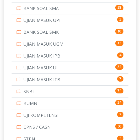
POLRI
BANK SOAL SMA
28
POLTEK SSN
7
UJIAN MASUK UPI
3
PTDI STTD
4
BANK SOAL SMK
10
SD
133
UJIAN MASUK UGM
13
SMA
146
UJIAN MASUK IPB
4
SMK
231
UJIAN MASUK UI
32
SMP
134
UJIAN MASUK ITB
7
STIP
2
SNBT
74
TNI
153
BUMN
34
TOEFL
345
UJI KOMPETENSI
7
UNIVERSITAS AIRLANGGA
15
CPNS / CASN
60
UNIVERSITAS ANDALAS
16
STPN
3