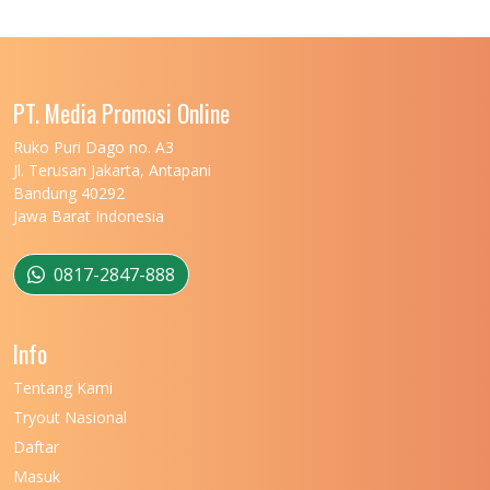
UNIVERSITAS LAMBUNG MANGKURAT
11
UNIVERSITAS LAMPUNG
11
UNIVERSITAS MALIKUSSALEH
11
PT. Media Promosi Online
UNIVERSITAS MARITIM RAJA ALI HAJI
11
Ruko Puri Dago no. A3
Jl. Terusan Jakarta, Antapani
UNIVERSITAS MATARAM
11
Bandung 40292
Jawa Barat Indonesia
UNIVERSITAS MULAWARMAN
12
UNIVERSITAS MUSAMUS
11
0817-2847-888
UNIVERSITAS NEGERI GANESHA
11
Info
UNIVERSITAS NEGERI GORONTALO
11
Tentang Kami
UNIVERSITAS NEGERI KHAIRUN
11
Tryout Nasional
UNIVERSITAS NEGERI MAKASSAR
11
Daftar
Masuk
UNIVERSITAS NEGERI MALANG
7