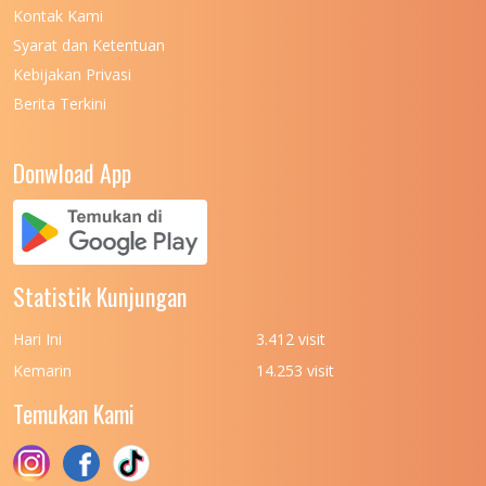
Kontak Kami
UNIVERSITAS NEGERI MANADO
7
Syarat dan Ketentuan
UNIVERSITAS NEGERI MEDAN
7
Kebijakan Privasi
Berita Terkini
UNIVERSITAS NEGERI PADANG
7
UNIVERSITAS NEGERI YOGYAKARTA
8
Donwload App
UNIVERSITAS NUSA CENDANA
7
UNIVERSITAS PADJADJARAN
11
UNIVERSITAS PALANGKARAYA
7
Statistik Kunjungan
UNIVERSITAS PATTIMURA
7
Hari Ini
3.412 visit
UNIVERSITAS PEMBANGUNAN NASIONAL
6
Kemarin
14.253 visit
(UPN) VETERAN JAKARTA
Temukan Kami
UNIVERSITAS PEMBANGUNAN NASIONAL
4
(UPN) VETERAN JAWA TIMUR
5