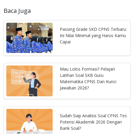
Baca Juga
Passing Grade SKD CPNS Terbaru:
Ini Nilai Minimal yang Harus Kamu
Capai
Mau Lolos Formasi? Pelajari
Latihan Soal SKB Guru
Matematika CPNS Dan Kunci
Jawaban 2026?
Sudah Siap Analisis Soal CPNS Tes
Potensi Akademik 2026 Dengan
Bank Soal?