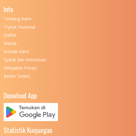
Info
UNIVERSITAS NEGERI GORONTALO
11
Tentang Kami
UNIVERSITAS NEGERI KHAIRUN
11
Tryout Nasional
UNIVERSITAS NEGERI MAKASSAR
11
Daftar
Masuk
UNIVERSITAS NEGERI MALANG
7
Kontak Kami
UNIVERSITAS NEGERI MANADO
7
Syarat dan Ketentuan
UNIVERSITAS NEGERI MEDAN
7
Kebijakan Privasi
Berita Terkini
UNIVERSITAS NEGERI PADANG
7
UNIVERSITAS NEGERI YOGYAKARTA
8
Donwload App
UNIVERSITAS NUSA CENDANA
7
UNIVERSITAS PADJADJARAN
11
UNIVERSITAS PALANGKARAYA
7
Statistik Kunjungan
UNIVERSITAS PATTIMURA
7