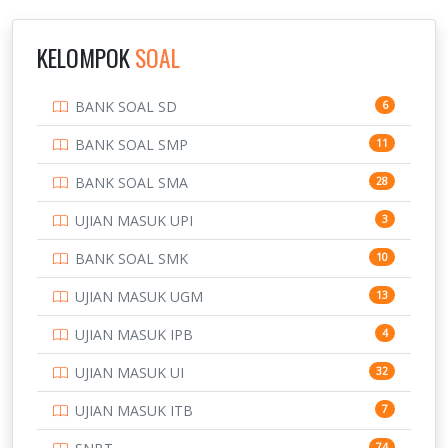
INSTITUT TEKNOLOGI SUMATERA
9
IPDN / STPDN
148
KELOMPOK
SOAL
PENDIDIKAN
943
BANK SOAL SD
6
PERBANKAN
3
BANK SOAL SMP
11
POLRI
169
BANK SOAL SMA
28
POLTEK SSN
7
UJIAN MASUK UPI
3
PTDI STTD
4
BANK SOAL SMK
10
SD
133
UJIAN MASUK UGM
13
SMA
146
UJIAN MASUK IPB
4
SMK
231
UJIAN MASUK UI
32
SMP
134
UJIAN MASUK ITB
7
STIP
2
74