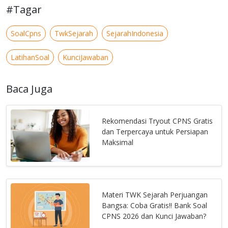
#Tagar
SoalCpns
TwkSejarah
SejarahIndonesia
LatihanSoal
KunciJawaban
Baca Juga
Rekomendasi Tryout CPNS Gratis
dan Terpercaya untuk Persiapan
Maksimal
Materi TWK Sejarah Perjuangan
Bangsa: Coba Gratis!! Bank Soal
CPNS 2026 dan Kunci Jawaban?