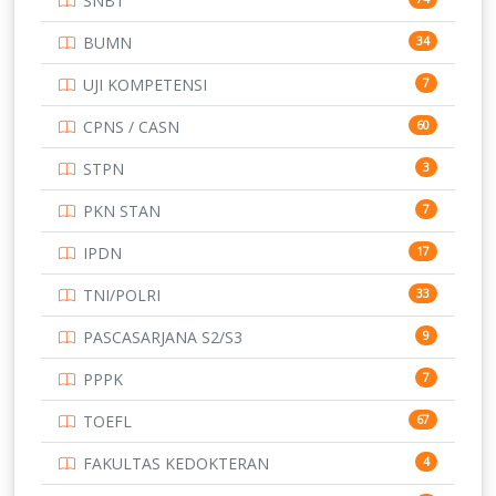
SNBT
TNI
153
BUMN
34
TOEFL
345
UJI KOMPETENSI
7
UNIVERSITAS AIRLANGGA
15
CPNS / CASN
60
UNIVERSITAS ANDALAS
16
STPN
3
UNIVERSITAS BANGKA BELITUNG
15
PKN STAN
7
UNIVERSITAS BENGKULU
15
IPDN
17
UNIVERSITAS BORNEO TARAKAN
14
TNI/POLRI
33
UNIVERSITAS BRAWIJAYA
14
PASCASARJANA S2/S3
9
UNIVERSITAS CENDRAWASIH
14
PPPK
7
UNIVERSITAS DIPENOGORO
15
TOEFL
67
UNIVERSITAS GADJAH MADA
219
FAKULTAS KEDOKTERAN
4
UNIVERSITAS HALUOLEO
11