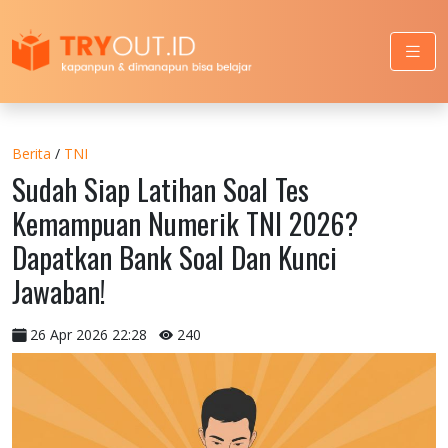
Berita
/
TNI
Sudah Siap Latihan Soal Tes
Kemampuan Numerik TNI 2026?
Dapatkan Bank Soal Dan Kunci
Jawaban!
26 Apr 2026 22:28
240