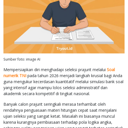
Sumber foto: image AI
Mempersiapkan diri menghadapi seleksi prajurit melalui
Soal
numerik TNI
pada tahun 2026 menjadi langkah krusial bagi Anda
guna mengukur kecerdasan kuantitatif melalui simulasi bank soal
yang intensif agar mampu lolos seleksi administratif dan
akademik secara kompetitif di tingkat nasional.
Banyak calon prajurit seringkali merasa terhambat oleh
rendahnya penguasaan materi hitungan cepat saat menjalani
ujian seleksi yang sangat ketat. Masalah ini biasanya muncul
karena kurangnya pembiasaan terhadap pola logika angka,