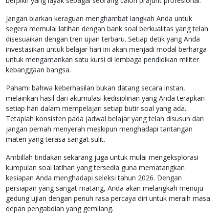
berpikir yang layak sebagai seorang calon prajurit profesional.
Jangan biarkan keraguan menghambat langkah Anda untuk
segera memulai latihan dengan bank soal berkualitas yang telah
disesuaikan dengan tren ujian terbaru. Setiap detik yang Anda
investasikan untuk belajar hari ini akan menjadi modal berharga
untuk mengamankan satu kursi di lembaga pendidikan militer
kebanggaan bangsa.
Pahami bahwa keberhasilan bukan datang secara instan,
melainkan hasil dari akumulasi kedisiplinan yang Anda terapkan
setiap hari dalam mempelajari setiap butir soal yang ada.
Tetaplah konsisten pada jadwal belajar yang telah disusun dan
jangan pernah menyerah meskipun menghadapi tantangan
materi yang terasa sangat sulit.
Ambillah tindakan sekarang juga untuk mulai mengeksplorasi
kumpulan soal latihan yang tersedia guna mematangkan
kesiapan Anda menghadapi seleksi tahun 2026. Dengan
persiapan yang sangat matang, Anda akan melangkah menuju
gedung ujian dengan penuh rasa percaya diri untuk meraih masa
depan pengabdian yang gemilang.