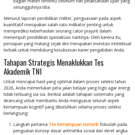
bagian materi tertentu sebelum hari pelaksanaan ujian yang
sesungguhnya tiba.
Menurut laporan pendidikan militer, penguasaan pada aspek
kuantitatif merupakan salah satu indikator penting untuk
memprediksi keberhasilan seorang calon prajurit dalam
menempuh pendidikan spesialisasi nantinya. Oleh karena itu,
persiapan yang matang sejak dini merupakan investasi intelektual
terbaik untuk mendukung kesuksesan karier pengabdian Anda.
Tahapan Strategis Menaklukkan Tes
Akademik TNI
Untuk mencapai hasil yang optimal dalam proses seleksi tahun
2026, Anda memerlukan peta jalan belajar yang logis agar energi
tidak terbuang sia-sia. Berikut adalah tahapan sistematis yang
dirancang untuk membantu Anda menguasai seluruh aspek
kemampuan kognitif yang dibutuhkan selama proses seleksi
berlangsung:
Langkah pertama
Tes kemampuan numerik
fokuslah pada
penguatan konsep dasar aritmetika sosial dan deret angka